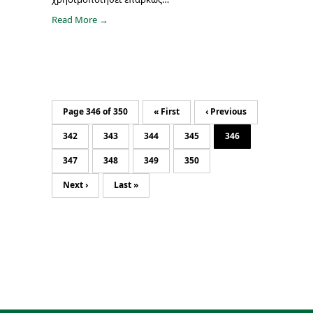
Read More →
Page 346 of 350
« First
‹ Previous
342
343
344
345
346
347
348
349
350
Next ›
Last »