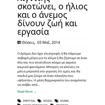
σκοτώνει, ο ήλιος
και ο άνεμος
δίνουν ζωή και
εργασία
Θέσεις
,
03 Μαΐ, 2014
Ο δρόμος δεν έχει επιστροφή: ή θα πάρουμε
σοβαρά μέτρα για το κλίμα ή θα ζήσουμε σε έναν
όλο και πιο επικίνδυνο κόσμο με ακραία
καιρικά φαινόμενα. Μπορείς να κλείνεις τα
μάτια μπροστά στο γεγονός ότι εμείς και θα
παιδιά μας ζούμε σε έναν πλανήτη που
«ψήνεται»; Η μέση θερμοκρασία του αναμένεται
να ανέβει από…
Read More →
ΕΝΈΡΓΕΙΑ
,
ΘΈΣΕΙΣ
,
ΚΛΊΜΑ
,