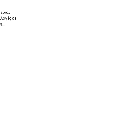
 είναι
λαγές σε
νη…