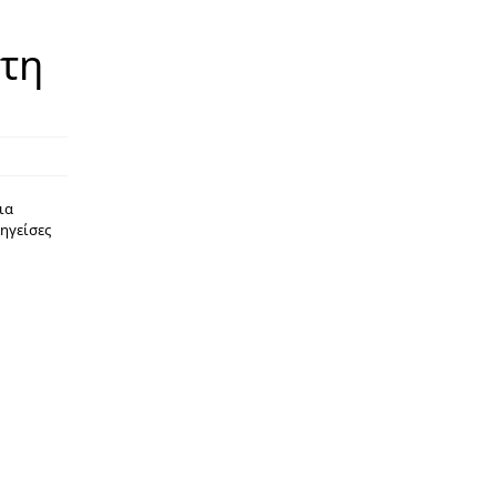
στη
ια
ηγείσες