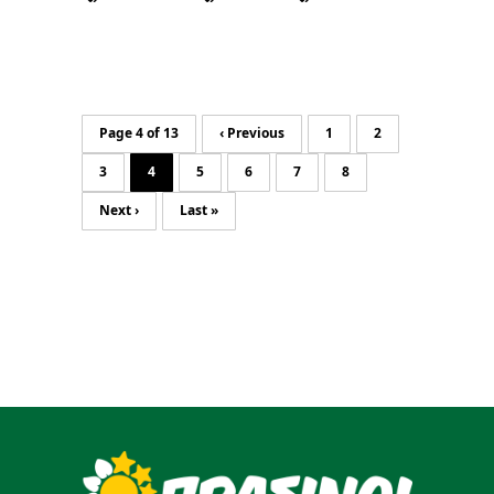
Page 4 of 13
‹ Previous
1
2
3
4
5
6
7
8
Next ›
Last »