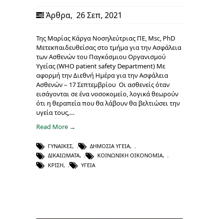
Άρθρα
,
26 Σεπ, 2021
Της Μαρίας Κάργα Νοσηλεύτριας ΠΕ, Msc, PhD
Μετεκπαιδευθείσας στο τμήμα για την Ασφάλεια
των Ασθενών του Παγκόσμιου Οργανισμού
Υγείας (WHO patient safety Department) Με
αφορμή την Διεθνή Ημέρα για την Ασφάλεια
Ασθενών – 17 Σεπτεμβρίου Οι ασθενείς όταν
εισάγονται σε ένα νοσοκομείο, λογικά θεωρούν
ότι η θεραπεία που θα λάβουν θα βελτιώσει την
υγεία τους,…
Read More →
ΓΥΝΑΊΚΕΣ
,
ΔΗΜΌΣΙΑ ΥΓΕΊΑ
,
ΔΙΚΑΙΏΜΑΤΑ
,
ΚΟΙΝΩΝΙΚΉ ΟΙΚΟΝΟΜΊΑ
,
ΚΡΊΣΗ
,
ΥΓΕΊΑ