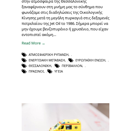
στην ατμόσφαιρα της Θεσσαλονίκης
ξαναφέρνουν στη μνήμη μας το σύνθημα που
φωνάζαμε στις διαδηλώσεις της Οικολογικής
Κίνησης μετά τη μεγάλη πυρκαγιά στις δεξαμενές
πετρελαίου της Jet Oil το 1986. Σήμερα μπορεί να
μην έχουμε βενζοπυρένιο ή χρυσένιο, που είχαν
εντοπιστεί ακόμη…
Read More →
ΑΤΜΟΣΦΑΙΡΙΚΉ ΡΎΠΑΝΣΗ
,
ΕΝΕΡΓΕΙΑΚΉ ΜΕΤΆΒΑΣΗ
,
ΕΥΡΩΠΑΪΚΉ ΈΝΩΣΗ
,
ΘΕΣΣΑΛΟΝΊΚΗ
,
ΠΕΡΙΒΆΛΛΟΝ
,
ΠΡΆΣΙΝΟΙ
,
ΥΓΕΊΑ