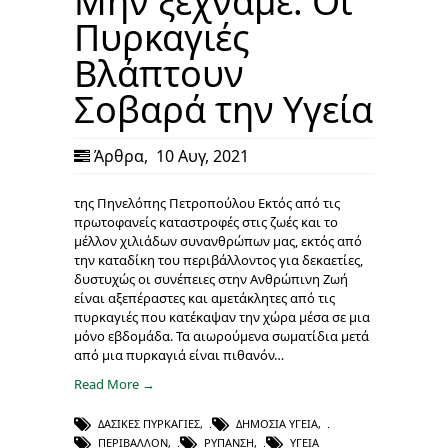
Μην ξεχνάμε: Οι
Πυρκαγιές
Βλάπτουν
Σοβαρά την Υγεία
Άρθρα
,
10 Αυγ, 2021
της Πηνελόπης Πετροπούλου Εκτός από τις
πρωτοφανείς καταστροφές στις ζωές και το
μέλλον χιλιάδων συνανθρώπων μας, εκτός από
την καταδίκη του περιβάλλοντος για δεκαετίες,
δυστυχώς οι συνέπειες στην Ανθρώπινη Ζωή
είναι αξεπέραστες και αμετάκλητες από τις
πυρκαγιές που κατέκαψαν την χώρα μέσα σε μια
μόνο εβδομάδα. Τα αιωρούμενα σωματίδια μετά
από μια πυρκαγιά είναι πιθανόν…
Read More →
ΔΑΣΙΚΈΣ ΠΥΡΚΑΓΙΈΣ
,
ΔΗΜΌΣΙΑ ΥΓΕΊΑ
,
ΠΕΡΙΒΆΛΛΟΝ
,
ΡΎΠΑΝΣΗ
,
ΥΓΕΊΑ