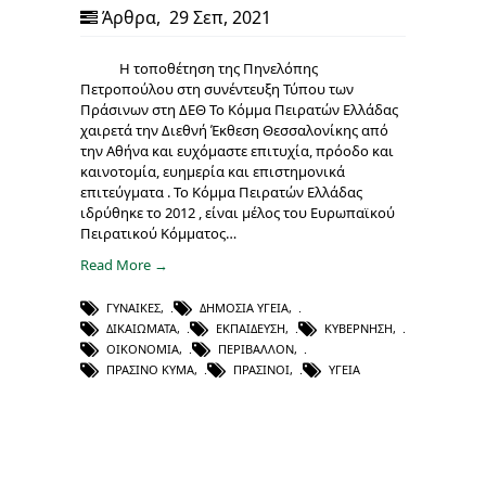
Άρθρα
,
29 Σεπ, 2021
Η τοποθέτηση της Πηνελόπης
Πετροπούλου στη συνέντευξη Τύπου των
Πράσινων στη ΔΕΘ Το Κόμμα Πειρατών Ελλάδας
χαιρετά την Διεθνή Έκθεση Θεσσαλονίκης από
την Αθήνα και ευχόμαστε επιτυχία, πρόοδο και
καινοτομία, ευημερία και επιστημονικά
επιτεύγματα . Το Κόμμα Πειρατών Ελλάδας
ιδρύθηκε το 2012 , είναι μέλος του Ευρωπαϊκού
Πειρατικού Κόμματος…
Read More →
ΓΥΝΑΊΚΕΣ
,
ΔΗΜΌΣΙΑ ΥΓΕΊΑ
,
ΔΙΚΑΙΏΜΑΤΑ
,
ΕΚΠΑΊΔΕΥΣΗ
,
ΚΥΒΈΡΝΗΣΗ
,
ΟΙΚΟΝΟΜΊΑ
,
ΠΕΡΙΒΆΛΛΟΝ
,
ΠΡΆΣΙΝΟ ΚΎΜΑ
,
ΠΡΆΣΙΝΟΙ
,
ΥΓΕΊΑ