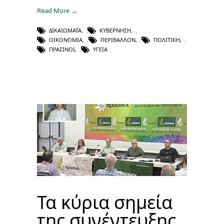
Read More →
ΔΙΚΑΙΏΜΑΤΑ
,
ΚΥΒΈΡΝΗΣΗ
,
ΟΙΚΟΝΟΜΊΑ
,
ΠΕΡΙΒΆΛΛΟΝ
,
ΠΟΛΙΤΙΚΉ
,
ΠΡΆΣΙΝΟΙ
,
ΥΓΕΊΑ
Τα κύρια σημεία
της συνέντευξης