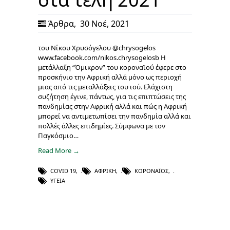
Άρθρα
,
30 Νοέ, 2021
του Νίκου Χρυσόγελου @chrysogelos
www.facebook.com/nikos.chrysogelosb Η
μετάλλαξη “Όμικρον” του κοροναϊού έφερε στο
προσκήνιο την Αφρική αλλά μόνο ως περιοχή
μιας από τις μεταλλάξεις του ιού. Ελάχιστη
συζήτηση έγινε, πάντως, για τις επιπτώσεις της
πανδημίας στην Αφρική αλλά και πώς η Αφρική
μπορεί να αντιμετωπίσει την πανδημία αλλά και
πολλές άλλες επιδημίες. Σύμφωνα με τον
Παγκόσμιο…
Read More →
COVID 19
,
ΑΦΡΙΚΉ
,
ΚΟΡΟΝΑΪΌΣ
,
ΥΓΕΊΑ