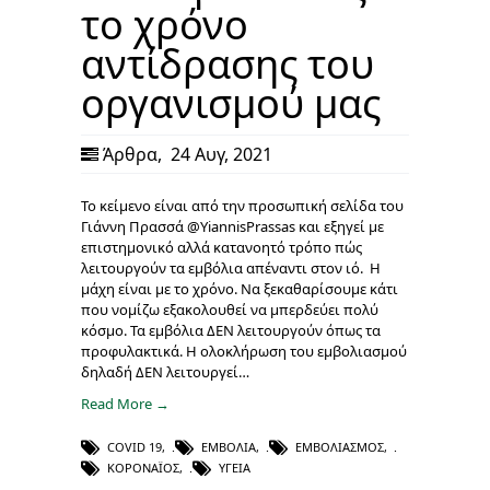
το χρόνο
αντίδρασης του
οργανισμού μας
Άρθρα
,
24 Αυγ, 2021
Το κείμενο είναι από την προσωπική σελίδα του
Γιάννη Πρασσά @YiannisPrassas και εξηγεί με
επιστημονικό αλλά κατανοητό τρόπο πώς
λειτουργούν τα εμβόλια απέναντι στον ιό. Η
μάχη είναι με το χρόνο. Να ξεκαθαρίσουμε κάτι
που νομίζω εξακολουθεί να μπερδεύει πολύ
κόσμο. Τα εμβόλια ΔΕΝ λειτουργούν όπως τα
προφυλακτικά. Η ολοκλήρωση του εμβολιασμού
δηλαδή ΔΕΝ λειτουργεί…
Read More →
COVID 19
,
ΕΜΒΌΛΙΑ
,
ΕΜΒΟΛΙΑΣΜΌΣ
,
ΚΟΡΟΝΑΪΌΣ
,
ΥΓΕΊΑ