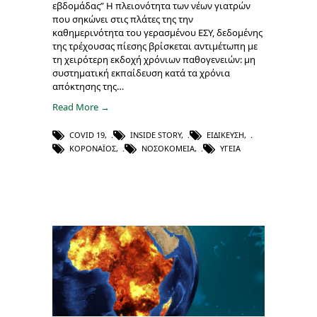
εβδομάδας” Η πλειονότητα των νέων γιατρών
που σηκώνει στις πλάτες της την
καθημερινότητα του γερασμένου ΕΣΥ, δεδομένης
της τρέχουσας πίεσης βρίσκεται αντιμέτωπη με
τη χειρότερη εκδοχή χρόνιων παθογενειών: μη
συστηματική εκπαίδευση κατά τα χρόνια
απόκτησης της…
Read More →
COVID 19
,
INSIDE STORY
,
ΕΙΔΊΚΕΥΣΗ
,
ΚΟΡΟΝΑΪΌΣ
,
ΝΟΣΟΚΟΜΕΊΑ
,
ΥΓΕΊΑ