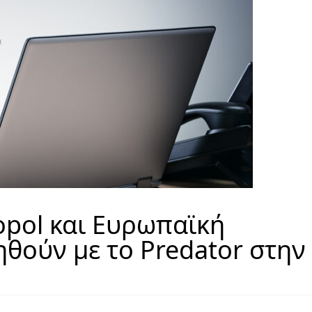
ropol και Ευρωπαϊκή
ηθούν με το Predator στην