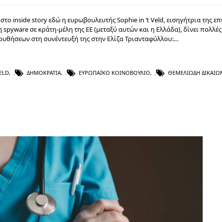
 inside story εδώ η ευρωβουλευτής Sophie in ‘t Veld, εισηγήτρια της ε
pyware σε κράτη-μέλη της ΕΕ (μεταξύ αυτών και η Ελλάδα), δίνει πολλές
ουθήσεων στη συνέντευξή της στην Ελίζα Τριανταφύλλου:…
VELD
,
ΔΗΜΟΚΡΑΤΊΑ
,
ΕΥΡΩΠΑΪΚΌ ΚΟΙΝΟΒΟΎΛΙΟ
,
ΘΕΜΕΛΙΏΔΗ ΔΙΚΑΙΏ