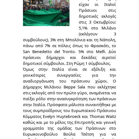
είχαν οι Ιταλοί
Πράσινοι στις
δημοτικές εκλογές
στις 3 Οκτωβρίου:
5,1% στο Μιλάνο
(εκλέγουν 3
συμβούλους), 3% στη Μπολόνια και τη Νάπολη,
πάνω από 7% σε πόλεις όπως το Φρασκάτι, το
San Benedetto del Tronto. 5% στο Melfi. Δύο
πράσινοι δήμαρχοι και δεκάδες αιρετοί
δημοτικοί σύμβουλοι. Στη Ρώμη 1 σύμβουλος.
Όμως στην Ιταλία είναι σε εξέλιξη και
γενικότερες συνεργασίες για την
αναδιοργάνωση του πράσινου χώροι. Ο
Δήμαρχος Μιλάνου Βeppe Sala που εκλέχτηκε
στις εκλογές από τον πρώτο γύρο, αναμένεται να
παίξει ρόλο στην ανασυγκρότηση των πράσινων
στην Ιταλία. Πρόσφατα μάλιστα συναντήθηκε με
τους συμπροέδρους του Ευρωπαϊκού Πράσινου
Κόμματος Evelyn Huytebroeck και Thomas Waitz
καθώς και με το μέλος της Επιτροπής και γενική
γραμματέα της ομάδας των Πράσινων στο
Ευρωκοινοβούλιo Βούλα Τσέτση για να