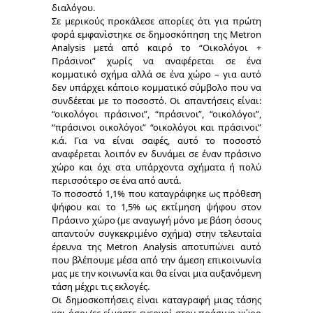
διαλόγου.
Σε μερικούς προκάλεσε απορίες ότι για πρώτη
φορά εμφανίστηκε σε δημοσκόπηση της Μetron
Analysis μετά από καιρό το “Οικολόγοι +
Πράσινοι” χωρίς να αναφέρεται σε ένα
κομματικό σχήμα αλλά σε ένα χώρο – για αυτό
δεν υπάρχει κάποιο κομματικό σύμβολο που να
συνδέεται με το ποσοστό. Οι απαντήσεις είναι:
“οικολόγοι πράσινοι”, “πράσινοι”, “οικολόγοι”,
“πράσινοι οικολόγοι” “οικολόγοι και πράσινοι”
κ.ά. Για να είναι σαφές, αυτό το ποσοστό
αναφέρεται λοιπόν εν δυνάμει σε έναν πράσινο
χώρο και όχι στα υπάρχοντα σχήματα ή πολύ
περισσότερο σε ένα από αυτά.
Το ποσοστό 1,1% που καταγράφηκε ως πρόθεση
ψήφου και το 1,5% ως εκτίμηση ψήφου στον
Πράσινο χώρο (με αναγωγή μόνο με βάση όσους
απαντούν συγκεκριμένο σχήμα) στην τελευταία
έρευνα της Metron Analysis αποτυπώνει αυτό
που βλέπουμε μέσα από την άμεση επικοινωνία
μας με την κοινωνία και θα είναι μια αυξανόμενη
τάση μέχρι τις εκλογές.
Οι δημοσκοπήσεις είναι καταγραφή μιας τάσης