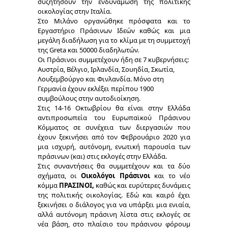
συζητήσουν την ενδυνάμωση της πολιτικής
οικολογίας στην Ιταλία.
Στο Μιλάνο οργανώθηκε πρόσφατα και το
Εργαστήριο Πράσινων Ιδεών καθώς και μια
μεγάλη διαδήλωση για το κλίμα με τη συμμετοχή
της Greta και 50000 διαδηλωτών.
Οι Πράσινοι συμμετέχουν ήδη σε 7 κυβερνήσεις:
Αυστρία, Βέλγιο, Ιρλανδία, Σουηδία, Σκωτία,
Λουξεμβούργο και Φινλανδία. Μόνο στη
Γερμανία έχουν εκλέξει περίπου 1900
συμβούλους στην αυτοδιοίκηση.
Στις 14-16 Οκτωβρίου θα είναι στην Ελλάδα
αντιπροσωπεία του Ευρωπαϊκού Πράσινου
Κόμματος σε συνέχεια των διεργασιών που
έχουν ξεκινήσει από τον Φεβρουάριο 2020 για
μια ισχυρή, αυτόνομη, ενωτική παρουσία των
πράσινων (και) στις εκλογές στην Ελλάδα.
Στις συναντήσεις θα συμμετέχουν και τα δύο
σχήματα, οι
Οικολόγοι Πράσινοι
και το νέο
κόμμα
ΠΡΑΣΙΝΟΙ,
καθώς και ευρύτερες δυνάμεις
της πολιτικής οικολογίας. Εδώ και καιρό έχει
ξεκινήσει ο διάλογος για να υπάρξει μια ενιαία,
αλλά αυτόνομη πράσινη λίστα στις εκλογές σε
νέα βάση, στο πλαίσιο του πράσινου φόρουμ