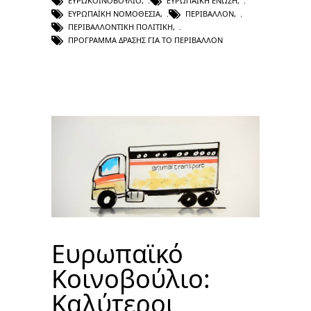
ΕΥΡΩΚΟΙΝΟΒΟΎΛΙΟ
,
ΕΥΡΩΠΑΪΚΉ ΈΝΩΣΗ
,
ΕΥΡΩΠΑΪΚΉ ΝΟΜΟΘΕΣΊΑ
,
ΠΕΡΙΒΆΛΛΟΝ
,
ΠΕΡΙΒΑΛΛΟΝΤΙΚΉ ΠΟΛΙΤΙΚΉ
,
ΠΡΌΓΡΑΜΜΑ ΔΡΆΣΗΣ ΓΙΑ ΤΟ ΠΕΡΙΒΆΛΛΟΝ
Ευρωπαϊκό
Κοινοβούλιο:
Καλύτεροι