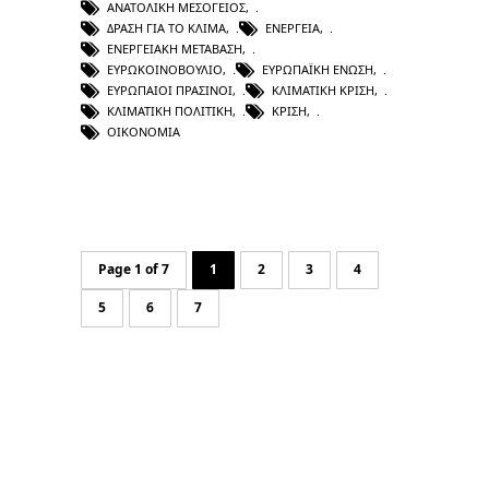
ΑΝΑΤΟΛΙΚΉ ΜΕΣΌΓΕΙΟΣ
,
ΔΡΆΣΗ ΓΙΑ ΤΟ ΚΛΊΜΑ
,
ΕΝΈΡΓΕΙΑ
,
ΕΝΕΡΓΕΙΑΚΉ ΜΕΤΆΒΑΣΗ
,
ΕΥΡΩΚΟΙΝΟΒΟΎΛΙΟ
,
ΕΥΡΩΠΑΪΚΉ ΈΝΩΣΗ
,
ΕΥΡΩΠΑΊΟΙ ΠΡΆΣΙΝΟΙ
,
ΚΛΙΜΑΤΙΚΉ ΚΡΊΣΗ
,
ΚΛΙΜΑΤΙΚΉ ΠΟΛΙΤΙΚΉ
,
ΚΡΊΣΗ
,
ΟΙΚΟΝΟΜΊΑ
Page 1 of 7
1
2
3
4
5
6
7