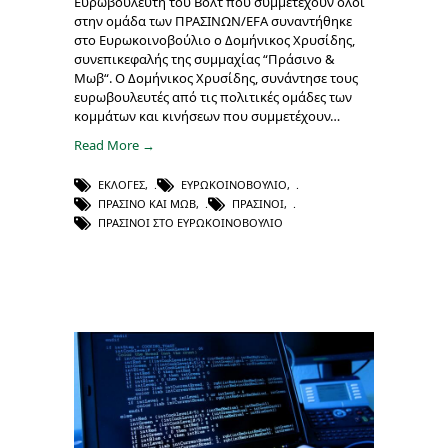
Ευρωβουλευτή του Βολτ που συμμετέχουν όλοι
στην ομάδα των ΠΡΑΣΙΝΩΝ/EFA συναντήθηκε
στο Ευρωκοινοβούλιο ο Δομήνικος Χρυσίδης,
συνεπικεφαλής της συμμαχίας “Πράσινο &
Μωβ“. Ο Δομήνικος Χρυσίδης, συνάντησε τους
ευρωβουλευτές από τις πολιτικές ομάδες των
κομμάτων και κινήσεων που συμμετέχουν…
Read More →
ΕΚΛΟΓΈΣ
,
ΕΥΡΩΚΟΙΝΟΒΟΎΛΙΟ
,
ΠΡΑΣΙΝΟ ΚΑΙ ΜΩΒ
,
ΠΡΆΣΙΝΟΙ
,
ΠΡΆΣΙΝΟΙ ΣΤΟ ΕΥΡΩΚΟΙΝΟΒΟΥΛΙΟ