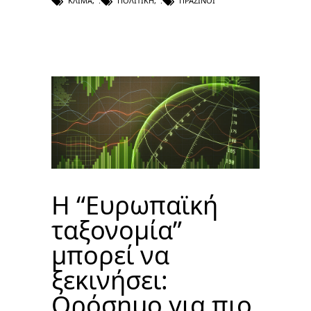
ΚΛΊΜΑ
,
ΠΟΛΙΤΙΚΉ
,
ΠΡΆΣΙΝΟΙ
Η “Ευρωπαϊκή
ταξονομία”
μπορεί να
ξεκινήσει:
Ορόσημο για πιο