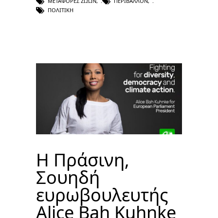
ΜΕΤΑΦΟΡΈΣ ΖΏΩΝ
,
ΠΕΡΙΒΆΛΛΟΝ
,
ΠΟΛΙΤΙΚΉ
Η Πράσινη,
Σουηδή
ευρωβουλευτής
Alice Bah Kuhnke