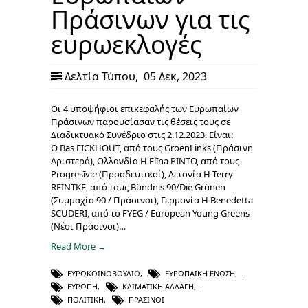
Πράσινων για τις
ευρωεκλογές
Δελτία Τύπου
,
05 Δεκ, 2023
Οι 4 υποψήφιοι επικεφαλής των Ευρωπαίων
Πράσινων παρουσίασαν τις θέσεις τους σε
Διαδικτυακό Συνέδριο στις 2.12.2023. Είναι:
Ο Bas EICKHOUT, από τους GroenLinks (Πράσινη
Αριστερά), Ολλανδία Η Elīna PINTO, από τους
Progresīvie (Προοδευτικοί), Λετονία Η Terry
REINTKE, από τους Bündnis 90/Die Grünen
(Συμμαχία 90 / Πράσινοι), Γερμανία Η Benedetta
SCUDERI, από το FYEG / European Young Greens
(Νέοι Πράσινοι)…
Read More →
ΕΥΡΩΚΟΙΝΟΒΟΎΛΙΟ
,
ΕΥΡΩΠΑΪΚΉ ΈΝΩΣΗ
,
ΕΥΡΏΠΗ
,
ΚΛΙΜΑΤΙΚΉ ΑΛΛΑΓΉ
,
ΠΟΛΙΤΙΚΉ
,
ΠΡΆΣΙΝΟΙ