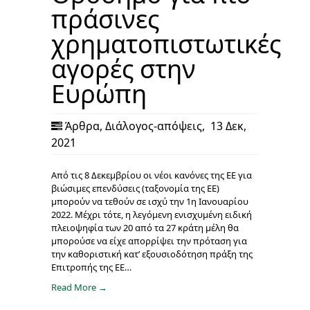
πράσινες
χρηματοπιστωτικές
αγορές στην
Ευρώπη
Άρθρα
,
Διάλογος-απόψεις
,
13 Δεκ,
2021
Από τις 8 Δεκεμβρίου οι νέοι κανόνες της ΕΕ για
βιώσιμες επενδύσεις (ταξονομία της ΕΕ)
μπορούν να τεθούν σε ισχύ την 1η Ιανουαρίου
2022. Μέχρι τότε, η λεγόμενη ενισχυμένη ειδική
πλειοψηφία των 20 από τα 27 κράτη μέλη θα
μπορούσε να είχε απορρίψει την πρόταση για
την καθοριστική κατ’ εξουσιοδότηση πράξη της
Επιτροπής της ΕΕ…
Read More →