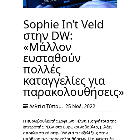
Sophie In’t Veld
στην DW:
«Μάλλον
ευσταθούν
πολλές
καταγγελίες για
παρακολουθήσεις»
Δελτία Τύπου
,
25 Νοέ, 2022
Η ευρωβουλευτής Σόφι Ιντ’Φελντ, εισηγήτρια της
επιτροπής PEGA στο Ευρωκοινοβούλιο, μιλάει
αποκλειστικά στην DW για τις εξελίξεις στην
υπόθεση των παρακολουθήσεων. H συνέντευξη