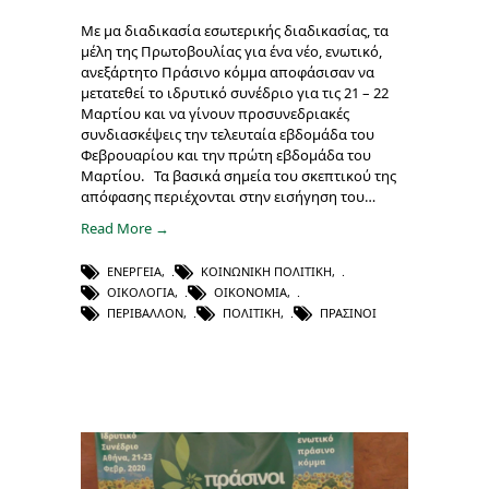
Με μα διαδικασία εσωτερικής διαδικασίας, τα
μέλη της Πρωτοβουλίας για ένα νέο, ενωτικό,
ανεξάρτητο Πράσινο κόμμα αποφάσισαν να
μετατεθεί το ιδρυτικό συνέδριο για τις 21 – 22
Μαρτίου και να γίνουν προσυνεδριακές
συνδιασκέψεις την τελευταία εβδομάδα του
Φεβρουαρίου και την πρώτη εβδομάδα του
Μαρτίου. Τα βασικά σημεία του σκεπτικού της
απόφασης περιέχονται στην εισήγηση του…
Read More →
ΕΝΈΡΓΕΙΑ
,
ΚΟΙΝΩΝΙΚΉ ΠΟΛΙΤΙΚΉ
,
ΟΙΚΟΛΟΓΊΑ
,
ΟΙΚΟΝΟΜΊΑ
,
ΠΕΡΙΒΆΛΛΟΝ
,
ΠΟΛΙΤΙΚΉ
,
ΠΡΆΣΙΝΟΙ