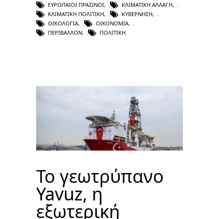
ΕΥΡΩΠΑΊΟΙ ΠΡΆΣΙΝΟΙ
,
ΚΛΙΜΑΤΙΚΉ ΑΛΛΑΓΉ
,
ΚΛΙΜΑΤΙΚΉ ΠΟΛΙΤΙΚΉ
,
ΚΥΒΈΡΝΗΣΗ
,
ΟΙΚΟΛΟΓΊΑ
,
ΟΙΚΟΝΟΜΊΑ
,
ΠΕΡΙΒΆΛΛΟΝ
,
ΠΟΛΙΤΙΚΉ
Το γεωτρύπανο
Yavuz, η
εξωτερική