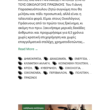
ΤΟΥΣ ΟΙΚΟΛΟΓΟΥΣ ΠΡΑΣΙΝΟΥΣ Του Γιάννη
Παρασκευόπουλου Ζητώ συγνώμη που θα
μιλήσω και πάλι προσωπικά, αλλά είναι η
τελευταία φορά. Είμαι στους Οικολόγους
Πράσινους από το πρώτο τους ξεκίνημα, κι
ακόμη πιο πριν. Ξεκινήσαμε μερικές δεκάδες
άνθρωποι και προχωρήσαμε για 6,5 χρόνια
χωρίς κρατική επιχορήγηση και χωρίς
επαγγελματικά στελέχη, χρηματοδοτώντας…
Read More →
ΔΗΜΟΚΡΑΤΊΑ
,
ΔΙΚΑΙΏΜΑΤΑ
,
ΕΝΈΡΓΕΙΑ
,
ΚΛΙΜΑΤΙΚΉ ΑΛΛΑΓΉ
,
ΚΟΙΝΩΝΙΚΉ ΠΟΛΙΤΙΚΉ
,
ΚΡΊΣΗ
,
ΚΥΒΈΡΝΗΣΗ
,
ΟΙΚΟΛΟΓΊΑ
,
ΟΙΚΟΝΟΜΊΑ
,
ΠΕΡΙΒΆΛΛΟΝ
,
ΠΟΛΙΤΙΚΉ
,
ΠΡΆΣΙΝΟΙ