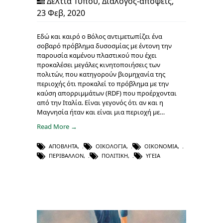
Δελτία Τύπου
,
Διάλογος-απόψεις
,
23 Φεβ, 2020
Εδώ και καιρό ο Βόλος αντιμετωπίζει ένα
σοβαρό πρόβλημα δυσοσμίας με έντονη την
παρουσία καμένου πλαστικού που έχει
προκαλέσει μεγάλες κινητοποιήσεις των
πολιτών, που κατηγορούν βιομηχανία της
περιοχής ότι προκαλεί το πρόβλημα με την
καύση απορριμμάτων (RDF) που προέρχονται
από την Ιταλία. Είναι γεγονός ότι αν και η
Μαγνησία ήταν και είναι μια περιοχή με…
Read More →
ΑΠΌΒΛΗΤΑ
,
ΟΙΚΟΛΟΓΊΑ
,
ΟΙΚΟΝΟΜΊΑ
,
ΠΕΡΙΒΆΛΛΟΝ
,
ΠΟΛΙΤΙΚΉ
,
ΥΓΕΊΑ