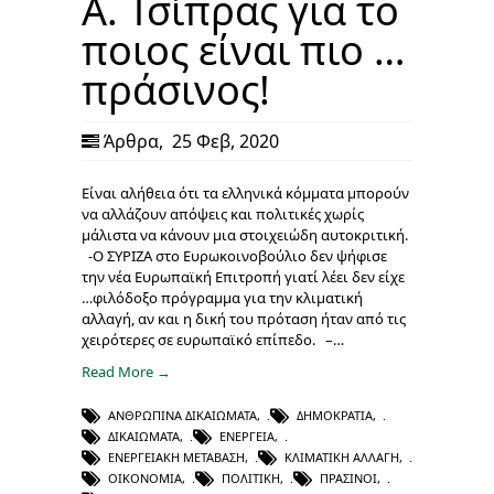
Α. Τσίπρας για το
ποιος είναι πιο …
πράσινος!
Άρθρα
,
25 Φεβ, 2020
Είναι αλήθεια ότι τα ελληνικά κόμματα μπορούν
να αλλάζουν απόψεις και πολιτικές χωρίς
μάλιστα να κάνουν μια στοιχειώδη αυτοκριτική.
-Ο ΣΥΡΙΖΑ στο Ευρωκοινοβούλιο δεν ψήφισε
την νέα Ευρωπαϊκή Επιτροπή γιατί λέει δεν είχε
…φιλόδοξο πρόγραμμα για την κλιματική
αλλαγή, αν και η δική του πρόταση ήταν από τις
χειρότερες σε ευρωπαϊκό επίπεδο. –…
Read More →
ΑΝΘΡΏΠΙΝΑ ΔΙΚΑΙΏΜΑΤΑ
,
ΔΗΜΟΚΡΑΤΊΑ
,
ΔΙΚΑΙΏΜΑΤΑ
,
ΕΝΈΡΓΕΙΑ
,
ΕΝΕΡΓΕΙΑΚΉ ΜΕΤΆΒΑΣΗ
,
ΚΛΙΜΑΤΙΚΉ ΑΛΛΑΓΉ
,
ΟΙΚΟΝΟΜΊΑ
,
ΠΟΛΙΤΙΚΉ
,
ΠΡΆΣΙΝΟΙ
,