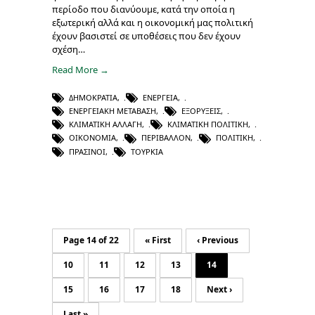
περίοδο που διανύουμε, κατά την οποία η
εξωτερική αλλά και η οικονομική μας πολιτική
έχουν βασιστεί σε υποθέσεις που δεν έχουν
σχέση…
Read More →
ΔΗΜΟΚΡΑΤΊΑ
,
ΕΝΈΡΓΕΙΑ
,
ΕΝΕΡΓΕΙΑΚΉ ΜΕΤΆΒΑΣΗ
,
ΕΞΟΡΎΞΕΙΣ
,
ΚΛΙΜΑΤΙΚΉ ΑΛΛΑΓΉ
,
ΚΛΙΜΑΤΙΚΉ ΠΟΛΙΤΙΚΉ
,
ΟΙΚΟΝΟΜΊΑ
,
ΠΕΡΙΒΆΛΛΟΝ
,
ΠΟΛΙΤΙΚΉ
,
ΠΡΆΣΙΝΟΙ
,
ΤΟΥΡΚΊΑ
Page 14 of 22
« First
‹ Previous
10
11
12
13
14
15
16
17
18
Next ›
Last »