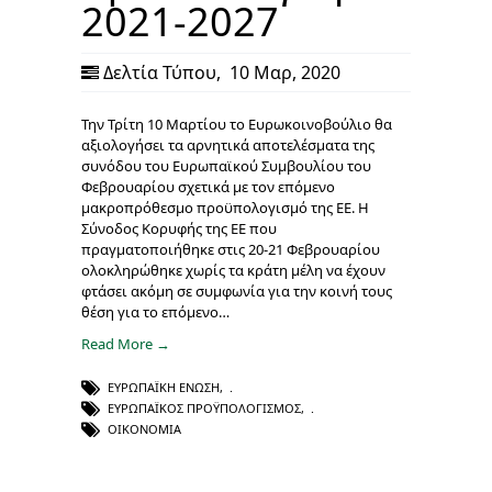
2021-2027
Δελτία Τύπου
,
10 Μαρ, 2020
Την Τρίτη 10 Μαρτίου το Ευρωκοινοβούλιο θα
αξιολογήσει τα αρνητικά αποτελέσματα της
συνόδου του Ευρωπαϊκού Συμβουλίου του
Φεβρουαρίου σχετικά με τον επόμενο
μακροπρόθεσμο προϋπολογισμό της ΕΕ. Η
Σύνοδος Κορυφής της ΕΕ που
πραγματοποιήθηκε στις 20-21 Φεβρουαρίου
ολοκληρώθηκε χωρίς τα κράτη μέλη να έχουν
φτάσει ακόμη σε συμφωνία για την κοινή τους
θέση για το επόμενο…
Read More →
ΕΥΡΩΠΑΪΚΉ ΈΝΩΣΗ
,
ΕΥΡΩΠΑΪΚΌΣ ΠΡΟΫΠΟΛΟΓΙΣΜΌΣ
,
ΟΙΚΟΝΟΜΊΑ