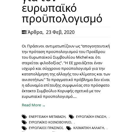
ευρωπαϊκό
προϋπολογισμό
Άρθρα
,
23 Φεβ, 2020
Οι Πράσινοι αντιμετωπίζουν ως “απογοητευτική
την πρόταση προϋπολογισμού του Προέδρου
του Ευρωπαϊκού Συμβουλίου Michel και ότι
στερείται φιλοδοξίας”. “Η ΕΕ χρειάζεται έναν
ισχυρό και σύγχρονο προϋπολογισμό για την
καταπολέμηση της αλλαγής του κλίματος και των
ανισοτήτων.” Το πραγματικό πρόβλημα δεν είναι
η αδυναμία επίτευξης συμφωνίας στο πρόσφατο
έκτακτο Συμβούλιο Κορυφής σχετικά με τον
ευρωπαϊκό προϋπολογισμό.…
Read More →
ΕΝΕΡΓΕΙΑΚΉ ΜΕΤΆΒΑΣΗ
,
ΕΥΡΩΠΑΪΚΉ ΈΝΩΣΗ
,
ΕΥΡΩΠΑΪΚΌ ΚΟΙΝΟΒΟΎΛΙΟ
,
ΕΥΡΩΠΑΊΟΙ ΠΡΆΣΙΝΟΙ
,
ΚΛΙΜΑΤΙΚΉ ΑΛΛΑΓΉ
,