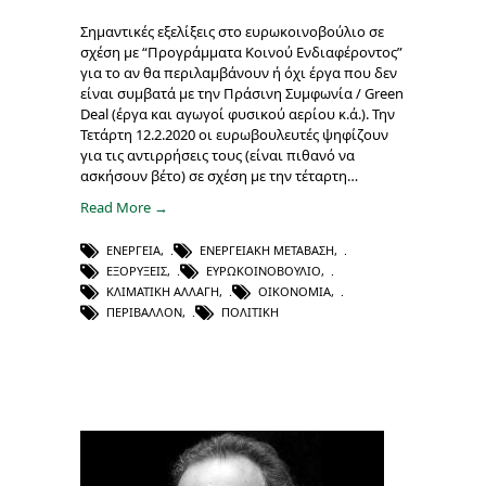
Σημαντικές εξελίξεις στο ευρωκοινοβούλιο σε
σχέση με “Προγράμματα Κοινού Ενδιαφέροντος”
για το αν θα περιλαμβάνουν ή όχι έργα που δεν
είναι συμβατά με την Πράσινη Συμφωνία / Green
Deal (έργα και αγωγοί φυσικού αερίου κ.ά.). Την
Τετάρτη 12.2.2020 οι ευρωβουλευτές ψηφίζουν
για τις αντιρρήσεις τους (είναι πιθανό να
ασκήσουν βέτο) σε σχέση με την τέταρτη…
Read More →
ΕΝΈΡΓΕΙΑ
,
ΕΝΕΡΓΕΙΑΚΉ ΜΕΤΆΒΑΣΗ
,
ΕΞΟΡΎΞΕΙΣ
,
ΕΥΡΩΚΟΙΝΟΒΟΎΛΙΟ
,
ΚΛΙΜΑΤΙΚΉ ΑΛΛΑΓΉ
,
ΟΙΚΟΝΟΜΊΑ
,
ΠΕΡΙΒΆΛΛΟΝ
,
ΠΟΛΙΤΙΚΉ