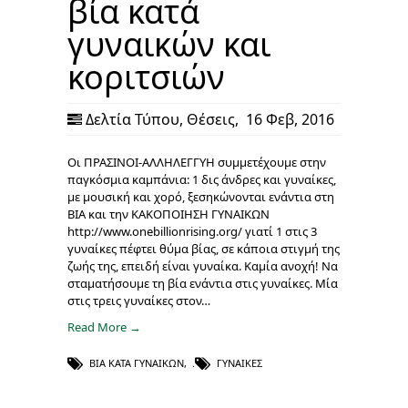
βία κατά
γυναικών και
κοριτσιών
Δελτία Τύπου
,
Θέσεις
,
16 Φεβ, 2016
Οι ΠΡΑΣΙΝΟΙ-ΑΛΛΗΛΕΓΓΥΗ συμμετέχουμε στην
παγκόσμια καμπάνια: 1 δις άνδρες και γυναίκες,
με μουσική και χορό, ξεσηκώνονται ενάντια στη
ΒΙΑ και την ΚΑΚΟΠΟΙΗΣΗ ΓΥΝΑΙΚΩΝ
http://www.onebillionrising.org/ γιατί 1 στις 3
γυναίκες πέφτει θύμα βίας, σε κάποια στιγμή της
ζωής της, επειδή είναι γυναίκα. Καμία ανοχή! Να
σταματήσουμε τη βία ενάντια στις γυναίκες. Μία
στις τρεις γυναίκες στον…
Read More →
ΒΊΑ ΚΑΤΆ ΓΥΝΑΙΚΏΝ
,
ΓΥΝΑΊΚΕΣ