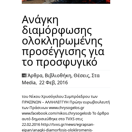
Ανάγκη
διαμόρφωσης
ολοκληρωμένης
προσέγγισης για
το προσφυγικό
Άρθρα
,
Βιβλιοθήκη
,
Θέσεις
,
Στα
Media
,
22 Φεβ, 2016
του Νίκου Χρυσόγελου Συμπρόεδρου των
ΠΡΑΣΙΝΩΝ – ΑΛΛΗΛΕΓΓΥΗ Πρώην ευρωβουλευτή
των Πράσινων www.chrysogelos.gr
www.facebook.com/nikos.chrysogelosb Το άρθρο
αυτό δημοσιεύθηκε στο TVXS στις
22.02.2016 http://tvxs.gr/news/egrapsan-
eipan/anagki-diamorfosis-olokliromenis-