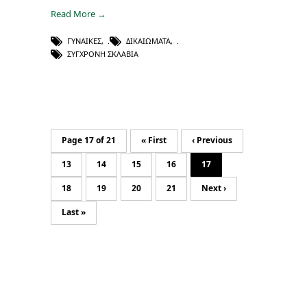
Read More →
ΓΥΝΑΊΚΕΣ
,
ΔΙΚΑΙΏΜΑΤΑ
,
ΣΎΓΧΡΟΝΗ ΣΚΛΑΒΙΆ
Page 17 of 21
« First
‹ Previous
13
14
15
16
17
18
19
20
21
Next ›
Last »