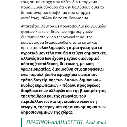
τους σε μια εποχή που πλέον δεν υπάρχουν
πόροι. Είναι σίγουρο ότι δεν θα λύσουν ούτε το
δημοσιονομικό πρόβλημα που υπάρχει,
αντιθέτως μάλλον θα το επιδεινώσουν.
Απαιτείται, λοιπόν, με πρωτοβουλία κοινωνικών
φορέων και των ίδιων των δημιουργικών
δυνάμεων στο χώρο της γεωργίας και της
κοινωνίας να διαμορφωθεί από τα κάτω και
άμεσα μια
ολοκληρωμένη στρατηγική για το
αγροτικό μοντέλο που θα πετύχει σημαντικές
αλλαγές που δεν έχουν μεγάλο οικονομικό
κόστος (εκπαίδευση, δικτύωση, μείωση
γραφειοκρατίας, δικαιοσύνη στις αποφάσεις),
ενώ παράλληλα θα ιεραρχήσει σωστά τον
τρόπο διαχείρισης των όποιων δημόσιων –
κυρίως ευρωπαϊκών – πόρων, προς όφελος
διαρθρωτικών αλλαγών και της βιωσιμότητας
της υπαίθρου και της γεωργίας, του
περιβάλλοντος και της εισόδου νέων στη
γεωργία, της πραγματικής οικονομίας και των
δημοσιονομικών της χώρας.
ΠΡΑΣΙΝΟΙ-ΑΛΛΗΛΕΓΓΥΗ: Αναλυτικά