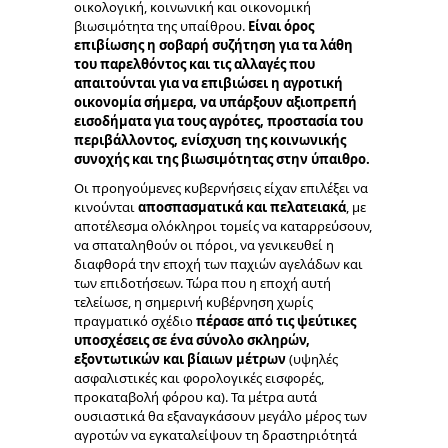
οικολογική, κοινωνική και οικονομική
βιωσιμότητα της υπαίθρου.
Είναι όρος
επιβίωσης η σοβαρή συζήτηση για τα λάθη
του παρελθόντος και τις αλλαγές που
απαιτούνται για να επιβιώσει η αγροτική
οικονομία σήμερα, να υπάρξουν αξιοπρεπή
εισοδήματα για τους αγρότες, προστασία του
περ
ιβάλλοντος, ενίσχυση της κοινωνικής
συνοχής και της βιωσιμότητας στην ύπαιθρο.
Οι προηγούμενες κυβερνήσεις είχαν επιλέξει να
κινούνται
αποσπασματικά και πελατειακά
, με
αποτέλεσμα ολόκληροι τομείς να καταρρεύσουν,
να σπαταληθούν οι πόροι, να γενικευθεί η
διαφθορά την εποχή των παχιών αγελάδων και
των επιδοτήσεων. Τώρα που η εποχή αυτή
τελείωσε, η σημερινή κυβέρνηση χωρίς
πραγματικό σχέδιο
πέρασε από τις ψεύτικες
υποσχέσεις σε ένα σύνολο σκληρών,
εξοντωτικών και βίαιων μέτρων
(υψηλές
ασφαλιστικές και φορολογικές εισφορές,
προκαταβολή φόρου κα). Τα μέτρα αυτά
ουσιαστικά θα εξαναγκάσουν μεγάλο μέρος των
αγροτών να εγκαταλείψουν τη δραστηριότητά