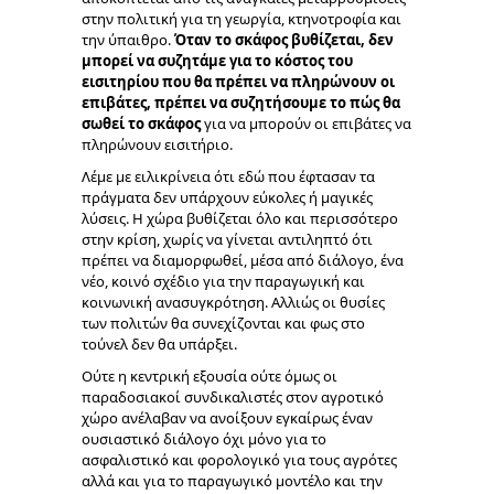
στην πολιτική για τη γεωργία, κτηνοτροφία και
την ύπαιθρο.
Όταν το σκάφος βυθίζεται, δεν
μπορεί να συζητάμε για το κόστος του
εισιτηρίου που θα πρέπει να πληρώνουν οι
επιβάτες, πρέπει να συζητήσουμε το πώς θα
σωθεί το σκάφος
για να μπορούν οι επιβάτες να
πληρώνουν εισιτήριο.
Λέμε με ειλικρίνεια ότι εδώ που έφτασαν τα
πράγματα δεν υπάρχουν εύκολες ή μαγικές
λύσεις. Η χώρα βυθίζεται όλο και περισσότερο
στην κρίση, χωρίς να γίνεται αντιληπτό ότι
πρέπει να διαμορφωθεί, μέσα από διάλογο, ένα
νέο, κοινό σχέδιο για την παραγωγική και
κοινωνική ανασυγκρότηση. Αλλιώς οι θυσίες
των πολιτών θα συνεχίζονται και φως στο
τούνελ δεν θα υπάρξει.
Ούτε η κεντρική εξουσία ούτε όμως οι
παραδοσιακοί συνδικαλιστές στον αγροτικό
χώρο ανέλαβαν να ανοίξουν εγκαίρως έναν
ουσιαστικό διάλογο όχι μόνο για το
ασφαλιστικό και φορολογικό για τους αγρότες
αλλά και για το παραγωγικό μοντέλο και την