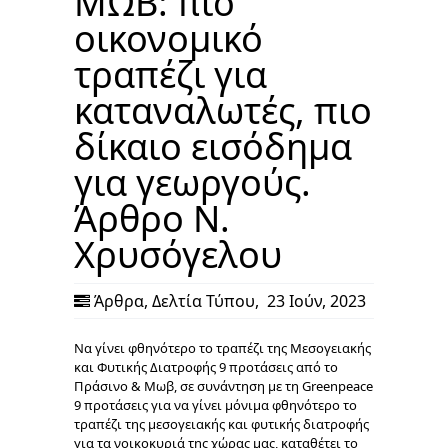
ΜΩΒ: πιο
οικονομικό
τραπέζι για
καταναλωτές, πιο
δίκαιο εισόδημα
για γεωργούς.
Άρθρο Ν.
Χρυσόγελου
Άρθρα
,
Δελτία Τύπου
,
23 Ιούν, 2023
Να γίνει φθηνότερο το τραπέζι της Μεσογειακής
και Φυτικής Διατροφής 9 προτάσεις από το
Πράσινο & Μωβ, σε συνάντηση με τη Greenpeace
9 προτάσεις για να γίνει μόνιμα φθηνότερο το
τραπέζι της μεσογειακής και φυτικής διατροφής
για τα νοικοκυριά της χώρας μας, καταθέτει το