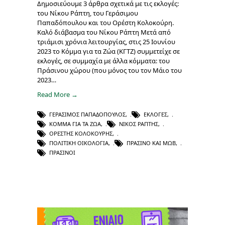
Δημοσιεύουμε 3 άρθρα σχετικά με τις εκλογές:
του Νίκου Ράπτη, του Γεράσιμου
Παπαδόπουλου και του Ορέστη Κολοκούρη.
Καλό διάβασμα του Νίκου Ράπτη Μετά από
τριάμισι χρόνια λειτουργίας, στις 25 Ιουνίου
2023 το Κόμμα για τα Ζώα (ΚΓΤΖ) συμμετείχε σε
εκλογές, σε συμμαχία με άλλα κόμματα: του
Πράσινου χώρου (που μόνος του τον Μάιο του
2023…
Read More →
ΓΕΡΆΣΙΜΟΣ ΠΑΠΑΔΌΠΟΥΛΟΣ
,
ΕΚΛΟΓΈΣ
,
ΚΌΜΜΑ ΓΙΑ ΤΑ ΖΏΑ
,
ΝΊΚΟΣ ΡΆΠΤΗΣ
,
ΟΡΈΣΤΗΣ ΚΟΛΟΚΟΎΡΗΣ
,
ΠΟΛΙΤΙΚΉ ΟΙΚΟΛΟΓΊΑ
,
ΠΡΑΣΙΝΟ ΚΑΙ ΜΩΒ
,
ΠΡΆΣΙΝΟΙ