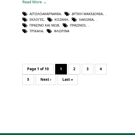
Read More →
ΑΙΤΩΛΟΑΚΑΡΝΑΝΊΑ
,
ΔΥΤΙΚΉ ΜΑΚΕΔΟΝΊΑ
,
ΕΚΛΟΓΈΣ
,
ΚΟΖΆΝΗ
,
ΛΑΚΩΝΊΑ
,
ΠΡΑΣΙΝΟ ΚΑΙ ΜΩΒ
,
ΠΡΆΣΙΝΟΙ
,
ΤΡΊΚΑΛΑ
,
ΦΛΏΡΙΝΑ
Page 1 of 10
1
2
3
4
5
Next ›
Last »