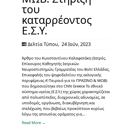
του
καταρρέοντος
Ε.Σ.Υ.
Δελτία Τύπου
,
24 Ιούν, 2023
Άρθρο του Κωνσταντίνου Καλαφατάκη (Ιατρός,
Επίκουρος Καθηγητής Ιατρικών
Νευροεπιστημών, Γραμματέας του Βολτ Ελλάδας,
Επικεφαλής του ψηφοδελτίου της εκλογικής
περιφέρειας Α’ Πειραιά για το ΠΡΑΣΙΝΟ & ΜΩΒ)
που δημοσιεύτηκε στο CNN Greece Το εθνικό
σύστημα υγείας (Ε.Σ.Υ.) της χώρας χαρακτηρίζεται
από πολυεπίπεδες, διαχρονικές αδυναμίες, σε
υποδομές, οργάνωση, διακυβέρνηση και
στελέχωση, που βεβαίως προκύπτουν κυρίως
λόγω της απουσίας οράματος για…
Read More →