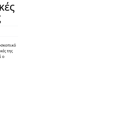
κές
ς
δοσκοπικό
κές της
ί ο