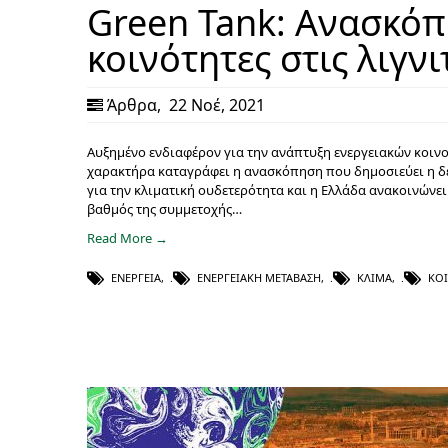
Green Tank: Ανασκόπη
κοινότητες στις λιγν
Άρθρα
,
22 Νοέ, 2021
Αυξημένο ενδιαφέρον για την ανάπτυξη ενεργειακών κοινο
χαρακτήρα καταγράφει η ανασκόπηση που δημοσιεύει η δεξ
για την κλιματική ουδετερότητα και η Ελλάδα ανακοινώνει 
βαθμός της συμμετοχής…
Read More →
ΕΝΈΡΓΕΙΑ
,
ΕΝΕΡΓΕΙΑΚΉ ΜΕΤΆΒΑΣΗ
,
ΚΛΊΜΑ
,
ΚΟ