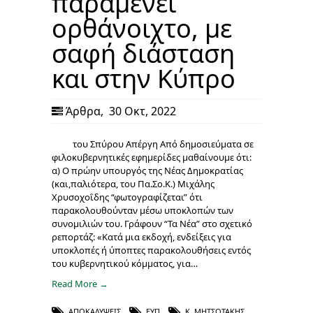
παραμένει
ορθάνοιχτο, με
σαφή διάσταση
και στην Κύπρο
Άρθρα
,
30 Οκτ, 2022
του Σπύρου Απέργη Από δημοσιεύματα σε
φιλοκυβερνητικές εφημερίδες μαθαίνουμε ότι:
α) Ο πρώην υπουργός της Νέας Δημοκρατίας
(και,παλιότερα, του Πα.Σο.Κ.) Μιχάλης
Χρυσοχοΐδης “φωτογραφίζεται” ότι
παρακολουθούνταν μέσω υποκλοπών των
συνομιλιών του. Γράφουν “Τα Νέα” στο σχετικό
ρεπορτάζ: «Κατά μια εκδοχή, ενδείξεις για
υποκλοπές ή ύποπτες παρακολουθήσεις εντός
του κυβερνητικού κόμματος, για…
Read More →
ΑΠΟΚΑΛΎΨΕΙΣ
,
ΕΥΠ
,
Κ. ΜΗΤΣΟΤΆΚΗΣ
,