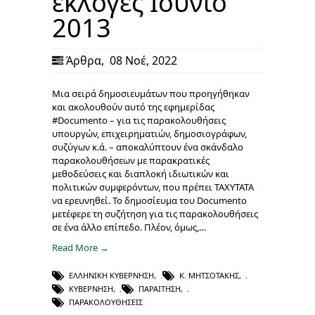
εκλογές Ιούνιο
2013
Άρθρα
,
08 Νοέ, 2022
Μια σειρά δημοσιευμάτων που προηγήθηκαν
και ακολουθούν αυτό της εφημερίδας
#Documento – για τις παρακολουθήσεις
υπουργών, επιχειρηματιών, δημοσιογράφων,
συζύγων κ.ά. – αποκαλύπτουν ένα σκάνδαλο
παρακολουθήσεων με παρακρατικές
μεθοδεύσεις και διαπλοκή ιδιωτικών και
πολιτικών συμφερόντων, που πρέπει ΤΑΧΥΤΑΤΑ
να ερευνηθεί. Το δημοσίευμα του Documento
μετέφερε τη συζήτηση για τις παρακολουθήσεις
σε ένα άλλο επίπεδο. Πλέον, όμως,…
Read More →
ΕΛΛΗΝΙΚΉ ΚΥΒΈΡΝΗΣΗ
,
Κ. ΜΗΤΣΟΤΆΚΗΣ
,
ΚΥΒΈΡΝΗΣΗ
,
ΠΑΡΑΊΤΗΣΗ
,
ΠΑΡΑΚΟΛΟΥΘΉΣΕΙΣ