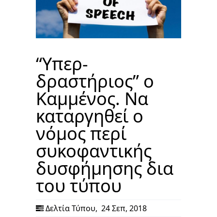
“Υπερ-
δραστήριος” ο
Καμμένος. Να
καταργηθεί ο
νόμος περί
συκοφαντικής
δυσφήμησης δια
του τύπου
Δελτία Τύπου
,
24 Σεπ, 2018