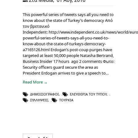
This powerful series of tweets says all you need to
know about the state of Turkey’s democracy Από
τον βρετανικό
Independent: http://www.independent.co.uk/news/world/euro
powerful-series-of-tweets-says-all-you-need-to-
know-about-the-state-of-turkeys-democracy-
a7165126.html Erdogan’s post-coup purges have
targeted at least 50,000 people Natasha Bertrand,
Business Insider 17 hours ago 2 comments Φωτο:
Security officers guard secure the area as
President Erdogan arrives to give a speech to…
Read More →
ΔΗΜΟΣΙΟΓΡΆΦΟΙ
,
ΕΛΕΥΘΕΡΊΑ ΤΟΥ ΤΎΠΟΥ
,
ΣΥΛΛΉΨΕΙΣ
,
ΤΟΥΡΚΊΑ