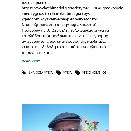
πλέον αρκετό
https://www.kathimerini.gr/society/561321649/pagkosmia-
imera-ygeias-to-cheirokrotima-gia-toys-
ygeionomikoys-den-einai-pleon-arketo/ του
Νίκου Χρυσόγελου πρώην ευρωβουλευτή
Πράσινων / EFA Δεν θέλει πολύ φαντασία για να
καταλάβουμε ότι άνθρωποι στην πρώτη γραμμή
αντιμετώπισης των επιπτώσεων της πανδημίας
COVID-19 – δηλαδή το ιατρικό και νοσηλευτικό
προσωπικό και…
Read More →
ΔΗΜΌΣΙΑ ΥΓΕΊΑ
,
ΥΓΕΊΑ
,
ΥΓΕΙΟΝΟΜΙΚΟΊ