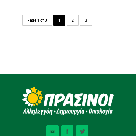
Page 1 of 3
1
2
3