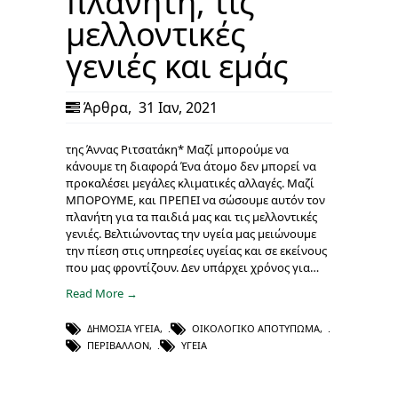
πλανήτη, τις
μελλοντικές
γενιές και εμάς
Άρθρα
,
31 Ιαν, 2021
της Άννας Ριτσατάκη* Μαζί μπορούμε να
κάνουμε τη διαφορά Ένα άτομο δεν μπορεί να
προκαλέσει μεγάλες κλιματικές αλλαγές. Μαζί
ΜΠΟΡΟΥΜΕ, και ΠΡΕΠΕΙ να σώσουμε αυτόν τον
πλανήτη για τα παιδιά μας και τις μελλοντικές
γενιές. Βελτιώνοντας την υγεία μας μειώνουμε
την πίεση στις υπηρεσίες υγείας και σε εκείνους
που μας φροντίζουν. Δεν υπάρχει χρόνος για…
Read More →
ΔΗΜΌΣΙΑ ΥΓΕΊΑ
,
ΟΙΚΟΛΟΓΙΚΌ ΑΠΟΤΎΠΩΜΑ
,
ΠΕΡΙΒΆΛΛΟΝ
,
ΥΓΕΊΑ