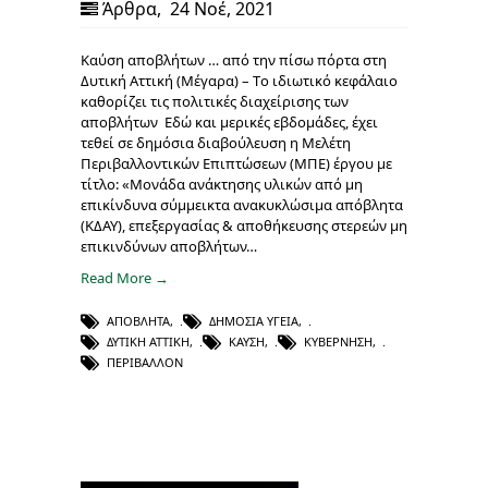
Άρθρα
,
24 Νοέ, 2021
Καύση αποβλήτων … από την πίσω πόρτα στη
Δυτική Αττική (Μέγαρα) – Tο ιδιωτικό κεφάλαιο
καθορίζει τις πολιτικές διαχείρισης των
αποβλήτων Εδώ και μερικές εβδομάδες, έχει
τεθεί σε δημόσια διαβούλευση η Μελέτη
Περιβαλλοντικών Επιπτώσεων (ΜΠΕ) έργου με
τίτλο: «Μονάδα ανάκτησης υλικών από μη
επικίνδυνα σύμμεικτα ανακυκλώσιμα απόβλητα
(ΚΔΑΥ), επεξεργασίας & αποθήκευσης στερεών μη
επικινδύνων αποβλήτων…
Read More →
ΑΠΌΒΛΗΤΑ
,
ΔΗΜΌΣΙΑ ΥΓΕΊΑ
,
ΔΥΤΙΚΉ ΑΤΤΙΚΉ
,
ΚΑΎΣΗ
,
ΚΥΒΈΡΝΗΣΗ
,
ΠΕΡΙΒΆΛΛΟΝ