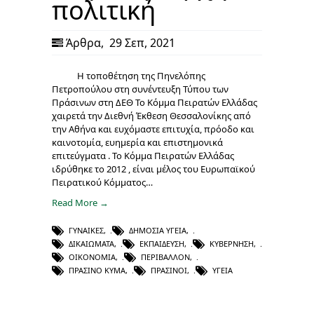
πολιτική
Άρθρα
,
29 Σεπ, 2021
Η τοποθέτηση της Πηνελόπης
Πετροπούλου στη συνέντευξη Τύπου των
Πράσινων στη ΔΕΘ Το Κόμμα Πειρατών Ελλάδας
χαιρετά την Διεθνή Έκθεση Θεσσαλονίκης από
την Αθήνα και ευχόμαστε επιτυχία, πρόοδο και
καινοτομία, ευημερία και επιστημονικά
επιτεύγματα . Το Κόμμα Πειρατών Ελλάδας
ιδρύθηκε το 2012 , είναι μέλος του Ευρωπαϊκού
Πειρατικού Κόμματος…
Read More →
ΓΥΝΑΊΚΕΣ
,
ΔΗΜΌΣΙΑ ΥΓΕΊΑ
,
ΔΙΚΑΙΏΜΑΤΑ
,
ΕΚΠΑΊΔΕΥΣΗ
,
ΚΥΒΈΡΝΗΣΗ
,
ΟΙΚΟΝΟΜΊΑ
,
ΠΕΡΙΒΆΛΛΟΝ
,
ΠΡΆΣΙΝΟ ΚΎΜΑ
,
ΠΡΆΣΙΝΟΙ
,
ΥΓΕΊΑ