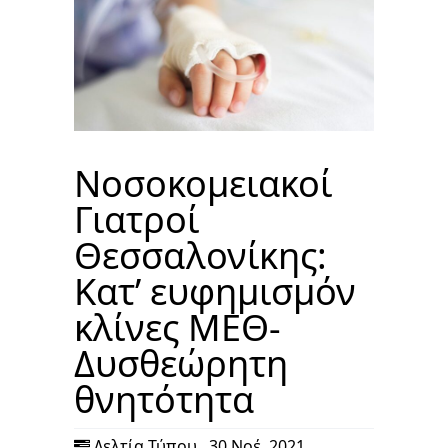
Νοσοκομειακοί
Γιατροί
Θεσσαλονίκης:
Κατ’ ευφημισμόν
κλίνες ΜΕΘ-
Δυσθεώρητη
θνητότητα
Δελτία Τύπου
,
30 Νοέ, 2021