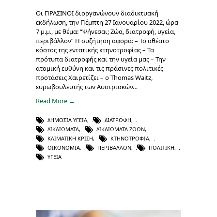
Οι ΠΡΑΣΙΝΟΙ διοργανώνουν διαδικτυακή
εκδήλωση, την Πέμπτη 27 Ιανουαρίου 2022, ώρα
7 μ.μ., με θέμα: “Ψήνεσαι; Ζώα, διατροφή, υγεία,
περιβάλλον” Η συζήτηση αφορά: – Το αθέατο
κόστος της εντατικής κτηνοτροφίας – Τα
πρότυπα διατροφής και την υγεία μας – Την
ατομική ευθύνη και τις πράσινες πολιτικές
προτάσεις Χαιρετίζει – ο Thomas Waitz,
ευρωβουλευτής των Αυστριακών…
Read More →
ΔΗΜΌΣΙΑ ΥΓΕΊΑ
,
ΔΙΑΤΡΟΦΉ
,
ΔΙΚΑΙΏΜΑΤΑ
,
ΔΙΚΑΙΏΜΑΤΑ ΖΏΩΝ
,
ΚΛΙΜΑΤΙΚΉ ΚΡΊΣΗ
,
ΚΤΗΝΟΤΡΟΦΊΑ
,
ΟΙΚΟΝΟΜΊΑ
,
ΠΕΡΙΒΆΛΛΟΝ
,
ΠΟΛΙΤΙΚΉ
,
ΥΓΕΊΑ