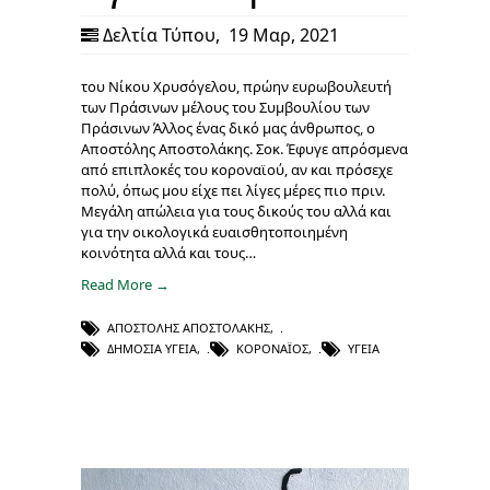
Δελτία Τύπου
,
19 Μαρ, 2021
του Νίκου Χρυσόγελου, πρώην ευρωβουλευτή
των Πράσινων μέλους του Συμβουλίου των
Πράσινων Άλλος ένας δικό μας άνθρωπος, ο
Αποστόλης Αποστολάκης. Σοκ. Έφυγε απρόσμενα
από επιπλοκές του κοροναϊού, αν και πρόσεχε
πολύ, όπως μου είχε πει λίγες μέρες πιο πριν.
Μεγάλη απώλεια για τους δικούς του αλλά και
για την οικολογικά ευαισθητοποιημένη
κοινότητα αλλά και τους…
Read More →
ΑΠΟΣΤΌΛΗΣ ΑΠΟΣΤΟΛΆΚΗΣ
,
ΔΗΜΌΣΙΑ ΥΓΕΊΑ
,
ΚΟΡΟΝΑΪΌΣ
,
ΥΓΕΊΑ