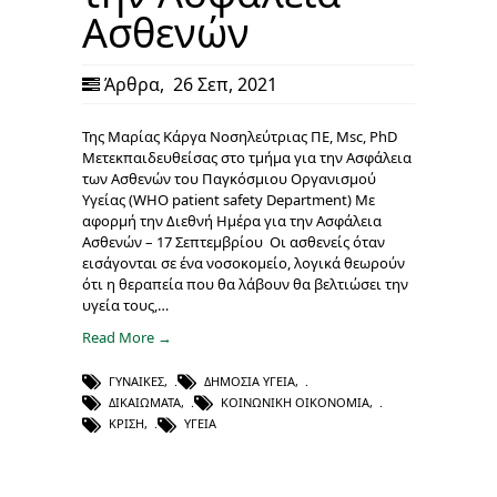
Ασθενών
Άρθρα
,
26 Σεπ, 2021
Της Μαρίας Κάργα Νοσηλεύτριας ΠΕ, Msc, PhD
Μετεκπαιδευθείσας στο τμήμα για την Ασφάλεια
των Ασθενών του Παγκόσμιου Οργανισμού
Υγείας (WHO patient safety Department) Με
αφορμή την Διεθνή Ημέρα για την Ασφάλεια
Ασθενών – 17 Σεπτεμβρίου Οι ασθενείς όταν
εισάγονται σε ένα νοσοκομείο, λογικά θεωρούν
ότι η θεραπεία που θα λάβουν θα βελτιώσει την
υγεία τους,…
Read More →
ΓΥΝΑΊΚΕΣ
,
ΔΗΜΌΣΙΑ ΥΓΕΊΑ
,
ΔΙΚΑΙΏΜΑΤΑ
,
ΚΟΙΝΩΝΙΚΉ ΟΙΚΟΝΟΜΊΑ
,
ΚΡΊΣΗ
,
ΥΓΕΊΑ