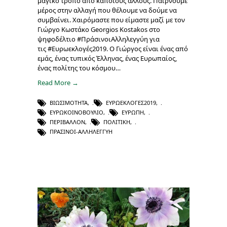
μαγικό τρόπο από κάποιους άλλους. Παίρνουμε
μέρος στην αλλαγή που θέλουμε να δούμε να
συμβαίνει. Χαιρόμαστε που είμαστε μαζί με τον
Γιώργο Κωστάκο Georgios Kostakos στο
ψηφοδέλτιο #ΠράσινοιΑλληλεγγύη για
τις #Ευρωεκλογές2019. Ο Γιώργος είναι ένας από
εμάς, ένας τυπικός Έλληνας, ένας Ευρωπαίος,
ένας πολίτης του κόσμου…
Read More →
ΒΙΩΣΙΜΌΤΗΤΑ
,
ΕΥΡΩΕΚΛΟΓΈΣ2019
,
ΕΥΡΩΚΟΙΝΟΒΟΎΛΙΟ
,
ΕΥΡΏΠΗ
,
ΠΕΡΙΒΆΛΛΟΝ
,
ΠΟΛΙΤΙΚΉ
,
ΠΡΑΣΙΝΟΙ-ΑΛΛΗΛΕΓΓΥΗ