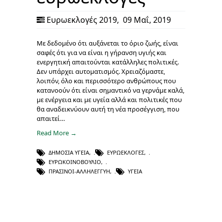
Ευρωεκλογές 2019
,
09 Μαΐ, 2019
Με δεδομένο ότι αυξάνεται το όριο ζωής, είναι
σαφές ότι για να είναι η γήρανση υγιής και
ενεργητική απαιτούνται κατάλληλες πολιτικές.
Δεν υπάρχει αυτοματισμός. Χρειαζόμαστε,
λοιπόν, όλο και περισσότερο ανθρώπους που
κατανοούν ότι είναι σημαντικό να γερνάμε καλά,
με ενέργεια και με υγεία αλλά και πολιτικές που
θα αναδεικνύουν αυτή τη νέα προσέγγιση, που
απαιτεί…
Read More →
ΔΗΜΌΣΙΑ ΥΓΕΊΑ
,
ΕΥΡΩΕΚΛΟΓΈΣ
,
ΕΥΡΩΚΟΙΝΟΒΟΎΛΙΟ
,
ΠΡΑΣΙΝΟΙ-ΑΛΛΗΛΕΓΓΥΗ
,
ΥΓΕΊΑ