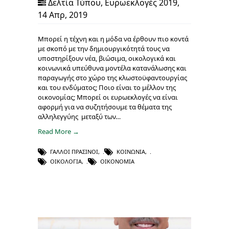
Δελτία Τύπου
,
Ευρωεκλογές 2019
,
14 Απρ, 2019
Μπορεί η τέχνη και η μόδα να έρθουν πιο κοντά
με σκοπό με την δημιουργικότητά τους να
υποστηρίξουν νέα, βιώσιμα, οικολογικά και
κοινωνικά υπεύθυνα μοντέλα κατανάλωσης και
παραγωγής στο χώρο της κλωστοϋφαντουργίας
και του ενδύματος; Ποιο είναι το μέλλον της
οικονομίας; Μπορεί οι ευρωεκλογές να είναι
αφορμή για να συζητήσουμε τα θέματα της
αλληλεγγύης μεταξύ των…
Read More →
ΓΆΛΛΟΙ ΠΡΆΣΙΝΟΙ
,
ΚΟΙΝΩΝΊΑ
,
ΟΙΚΟΛΟΓΊΑ
,
ΟΙΚΟΝΟΜΊΑ