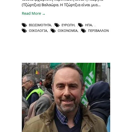
(Τζώρτζια) Βαλαώρα. Η Τζώρτζια είναι μια…
Read More →
ΒΙΩΣΙΜΌΤΗΤΑ
,
ΕΥΡΏΠΗ
,
ΗΠΑ
,
ΟΙΚΟΛΟΓΊΑ
,
ΟΙΚΟΝΟΜΊΑ
,
ΠΕΡΙΒΆΛΛΟΝ