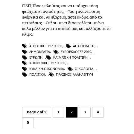
ΓΙΑΤΙ, Τόσος πλούτος και να υπάρχει τόση
φτώχεια κι ανισότητες; – Τόση ανανεώσιμη
ενέργεια και να εξαρτιόμαστε ακόμα από το
πετρέλαιο; – Θέλουμε να διασφαλίσουμε ένα
καλό μέλλον για τα παιδιά μας και αλλάζουμε το
κλίμα;
ΑΓΡΟΤΙΚΉ ΠΟΛΙΤΙΚΉ
,
ΑΠΑΣΧΌΛΗΣΗ
,
ΔΗΜΟΚΡΑΤΊΑ
,
ΕΥΡΩΕΚΛΟΓΈΣ 2019
,
ΕΥΡΏΠΗ
,
ΚΛΙΜΑΤΙΚΉ ΠΟΛΙΤΙΚΉ
,
ΚΟΙΝΩΝΙΚΉ ΠΟΛΙΤΙΚΉ
,
ΚΥΚΛΙΚΉ ΟΙΚΟΝΟΜΊΑ
,
ΟΙΚΟΛΟΓΊΑ
,
ΠΟΛΙΤΙΚΉ
,
ΠΡΑΣΙΝΟΙ-ΑΛΛΗΛΕΓΓΥΗ
Page 2 of 5
1
2
3
4
5