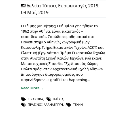
Δελτία Τύπου
,
Ευρωεκλογές 2019
,
09 Μαΐ, 2019
Ο Τζίμης (Δημήτρης) Ευθυμίου γεννήθηκε το
1962 στην Αθήνα. Είναι εικαστικός –
εκπαιδευτικός. Σπούδασε μαθηματικά στο
Πανεπιστήμιο Αθηνών, Ζωγραφική (Εργ.
Καισσανλή, Τμήμα Εικαστικών Τεχνών, ΑΣΚΤ) και
Γλυπτική (Εργ. Λάππα, Τμήμα Εικαστικών Τεχνών,
στην Ανωτάτη Σχολή Καλών Τεχνών), ενώ έκανε
Μεταπτυχιακές Σπουδές “Σχεδιασμός-Χώρος-
Πολιτισμός” στην Αρχιτεκτονική Σχολή Αθηνών.
Δημιούργησε διάφορες ομάδες που
παρενέβησαν με graffiti και happening…
Read More →
ΕΙΚΑΣΤΙΚΆ
,
ΚΑΪΚΙΑ
,
ΠΡΑΣΙΝΟΙ-ΑΛΛΗΛΕΓΓΥΗ
,
ΤΈΧΝΗ