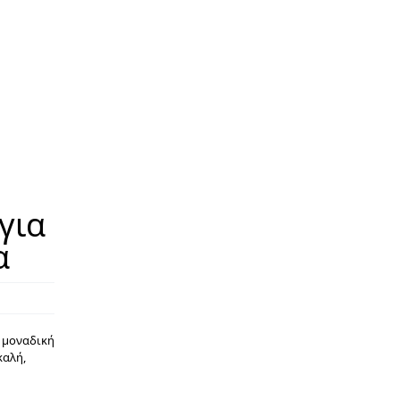
για
α
, μοναδική
καλή,