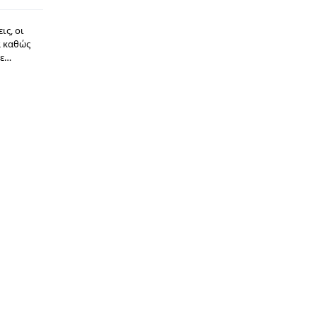
ις, οι
α καθώς
τε…