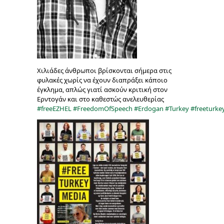
Χιλιάδες άνθρωποι βρίσκονται σήμερα στις
φυλακές χωρίς να έχουν διαπράξει κάποιο
έγκλημα, απλώς γιατί ασκούν κριτική στον
Ερντογάν και στο καθεστώς ανελευθερίας
#
freeEZHEL
#
FreedomOfSpeech
#
Erdogan
#
Turkey
#
freeturk