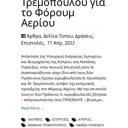
Τρεμόπουλου για
το Φόρουμ
Αερίου
Άρθρα
,
Δελτία Τύπου
,
Δράσεις
,
Επιστολές
,
11 Απρ, 2022
Απάντηση της Υπουργού Ενέργειας, Εμπορίου
και Βιομηχανίας της Κύπρου, κας Νατάσας
Πηλείδου, στην Ανοικτή Επιστολή στον Ν.
Αναστασιάδη και στην ίδια από τους δύο
Πράσινους πρώην ευρωβουλευτές Ν. Χρυσόγελο
και Μ. Τρεμόπουλο, ενόψει της κυπριακής
προεδρίας στο Φόρουμ Αερίου. Με την επιστολή
τους οι δύο Πράσινοι π. ευρωβουλευτές ζήτησαν
– εκπροσωπώντας τους ΠΡΑΣΙΝΟΥΣ – βιώσιμο…
Read More →
EASTMED
,
ΕΞΟΡΎΞΕΙΣ
,
ΚΎΠΡΟΣ
,
ΜΙΧΆΛΗΣ ΤΡΕΜΌΠΟΥΛΟΣ
,
ΝΑΤΆΣΑ ΠΗΛΕΊΔΟΥ
,