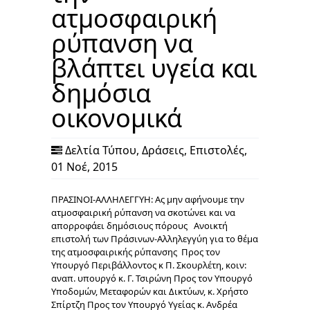
ατμοσφαιρική
ρύπανση να
βλάπτει υγεία και
δημόσια
οικονομικά
Δελτία Τύπου
,
Δράσεις
,
Επιστολές
,
01 Νοέ, 2015
ΠΡΑΣΙΝΟΙ-ΑΛΛΗΛΕΓΓΥΗ: Ας μην αφήνουμε την
ατμοσφαιρική ρύπανση να σκοτώνει και να
απορροφάει δημόσιους πόρους Ανοικτή
επιστολή των Πράσινων-Αλληλεγγύη για το θέμα
της ατμοσφαιρικής ρύπανσης Προς τον
Υπουργό Περιβάλλοντος κ Π. Σκουρλέτη, κοιν:
αναπ. υπουργό κ. Γ. Τσιρώνη Προς τον Υπουργό
Υποδομών, Μεταφορών και Δικτύων, κ. Χρήστο
Σπίρτζη Προς τον Υπουργό Υγείας κ. Ανδρέα