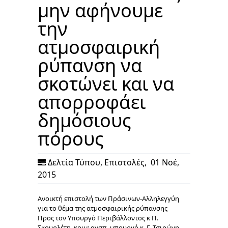
μην αφήνουμε
την
ατμοσφαιρική
ρύπανση να
σκοτώνει και να
απορροφάει
δημόσιους
πόρους
Δελτία Τύπου
,
Επιστολές
,
01 Νοέ,
2015
Ανοικτή επιστολή των Πράσινων-Αλληλεγγύη
για το θέμα της ατμοσφαιρικής ρύπανσης
Προς τον Υπουργό Περιβάλλοντος κ Π.
Σκουρλέτη, κοιν: αναπ. υπουργό κ. Γ. Τσιρώνη