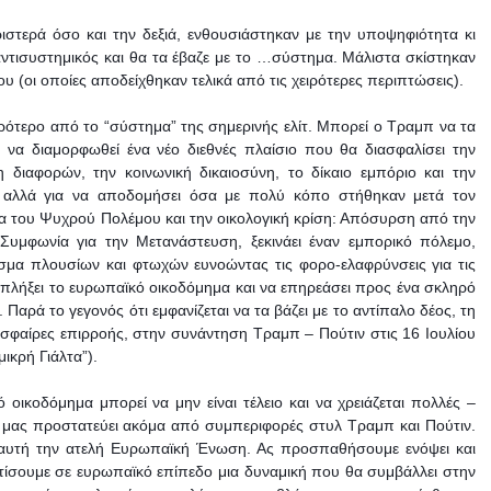
ιστερά όσο και την δεξιά, ενθουσιάστηκαν με την υποψηφιότητα κι
αντισυστημικός και θα τα έβαζε με το …σύστημα. Μάλιστα σκίστηκαν
 (οι οποίες αποδείχθηκαν τελικά από τις χειρότερες περιπτώσεις).
ρότερο από το “σύστημα” της σημερινής ελίτ. Μπορεί ο Τραμπ να τα
α να διαμορφωθεί ένα νέο διεθνές πλαίσιο που θα διασφαλίσει την
η διαφορών, την κοινωνική δικαιοσύνη, το δίκαιο εμπόριο και την
, αλλά για να αποδομήσει όσα με πολύ κόπο στήθηκαν μετά τον
ία του Ψυχρού Πολέμου και την οικολογική κρίση: Απόσυρση από την
Συμφωνία για την Μετανάστευση, ξεκινάει έναν εμπορικό πόλεμο,
άσμα πλουσίων και φτωχών ευνοώντας τις φορο-ελαφρύνσεις για τις
α πλήξει το ευρωπαϊκό οικοδόμημα και να επηρεάσει προς ένα σκληρό
 Παρά το γεγονός ότι εμφανίζεται να τα βάζει με το αντίπαλο δέος, τη
 σφαίρες επιρροής, στην συνάντηση Τραμπ – Πούτιν στις 16 Ιουλίου
ικρή Γιάλτα”).
 οικοδόμημα μπορεί να μην είναι τέλειο και να χρειάζεται πολλές –
λά μας προστατεύει ακόμα από συμπεριφορές στυλ Τραμπ και Πούτιν.
 αυτή την ατελή Ευρωπαϊκή Ένωση. Ας προσπαθήσουμε ενόψει και
τίσουμε σε ευρωπαϊκό επίπεδο μια δυναμική που θα συμβάλλει στην