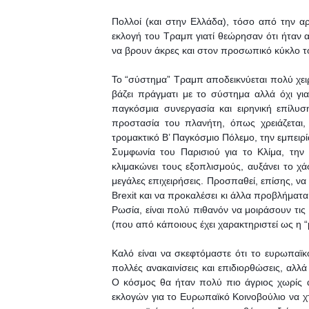
Πολλοί (και στην Ελλάδα), τόσο από την αρ
εκλογή του Τραμπ γιατί θεώρησαν ότι ήταν 
να βρουν άκρες και στον προσωπικό κύκλο του
Το “σύστημα” Τραμπ αποδεικνύεται πολύ χει
βάζει πράγματι με το σύστημα αλλά όχι γι
παγκόσμια συνεργασία και ειρηνική επίλυσ
προστασία του πλανήτη, όπως χρειάζεται
τρομακτικό Β’ Παγκόσμιο Πόλεμο, την εμπειρ
Συμφωνία του Παρισιού για το Κλίμα, την 
κλιμακώνει τους εξοπλισμούς, αυξάνει το χ
μεγάλες επιχειρήσεις. Προσπαθεί, επίσης, ν
Brexit και να προκαλέσει κι άλλα προβλήματα.
Ρωσία, είναι πολύ πιθανόν να μοιράσουν τις
(που από κάποιους έχει χαρακτηριστεί ως η “μ
Καλό είναι να σκεφτόμαστε ότι το ευρωπαϊκό
πολλές ανακαινίσεις και επιδιορθώσεις, αλ
Ο κόσμος θα ήταν πολύ πιο άγριος χωρίς
εκλογών για το Ευρωπαϊκό Κοινοβούλιο να χ