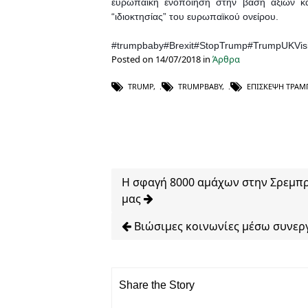
ευρωπαϊκή ενοποίηση στην βάση αξιών κα
“ιδιοκτησίας” του ευρωπαϊκού ονείρου.
#trumpbaby
#Brexit
#StopTrump
#TrumpUKVisi
Posted on 14/07/2018 in
Άρθρα
TRUMP
,
TRUMPBABY
,
ΕΠΊΣΚΕΨΗ ΤΡΑΜΠ
Η σφαγή 8000 αμάχων στην Σρεμπρ
μας
Βιώσιμες κοινωνίες μέσω συνερ
Share the Story