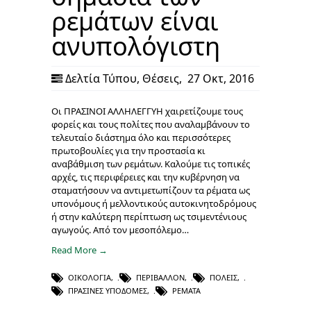
ρεμάτων είναι
ανυπολόγιστη
Δελτία Τύπου
,
Θέσεις
,
27 Οκτ, 2016
Οι ΠΡΑΣΙΝΟΙ ΑΛΛΗΛΕΓΓΥΗ χαιρετίζουμε τους
φορείς και τους πολίτες που αναλαμβάνουν το
τελευταίο διάστημα όλο και περισσότερες
πρωτοβουλίες για την προστασία κι
αναβάθμιση των ρεμάτων. Καλούμε τις τοπικές
αρχές, τις περιφέρειες και την κυβέρνηση να
σταματήσουν να αντιμετωπίζουν τα ρέματα ως
υπονόμους ή μελλοντικούς αυτοκινητοδρόμους
ή στην καλύτερη περίπτωση ως τσιμεντένιους
αγωγούς. Από τον μεσοπόλεμο…
Read More →
ΟΙΚΟΛΟΓΊΑ
,
ΠΕΡΙΒΆΛΛΟΝ
,
ΠΌΛΕΙΣ
,
ΠΡΆΣΙΝΕΣ ΥΠΟΔΟΜΈΣ
,
ΡΈΜΑΤΑ