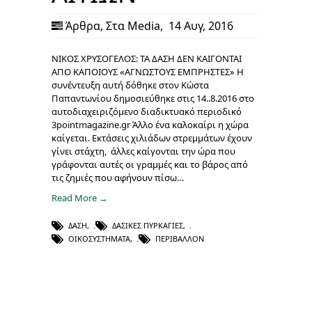
Άρθρα
,
Στα Media
,
14 Αυγ, 2016
ΝΙΚΟΣ ΧΡΥΣΟΓΕΛΟΣ: ΤΑ ΔΑΣΗ ΔΕΝ ΚΑΙΓΟΝΤΑΙ
ΑΠΟ ΚΑΠΟΙΟΥΣ «ΑΓΝΩΣΤΟΥΣ ΕΜΠΡΗΣΤΕΣ» Η
συνέντευξη αυτή δόθηκε στον Κώστα
Παπαντωνίου δημοσιεύθηκε στις 14..8.2016 στο
αυτοδιαχειριζόμενο διαδικτυακό περιοδικό
3pointmagazine.gr Άλλο ένα καλοκαίρι η χώρα
καίγεται. Εκτάσεις χιλιάδων στρεμμάτων έχουν
γίνει στάχτη, άλλες καίγονται την ώρα που
γράφονται αυτές οι γραμμές και το βάρος από
τις ζημιές που αφήνουν πίσω…
Read More →
ΔΆΣΗ
,
ΔΑΣΙΚΈΣ ΠΥΡΚΑΓΙΈΣ
,
ΟΙΚΟΣΥΣΤΉΜΑΤΑ
,
ΠΕΡΙΒΆΛΛΟΝ