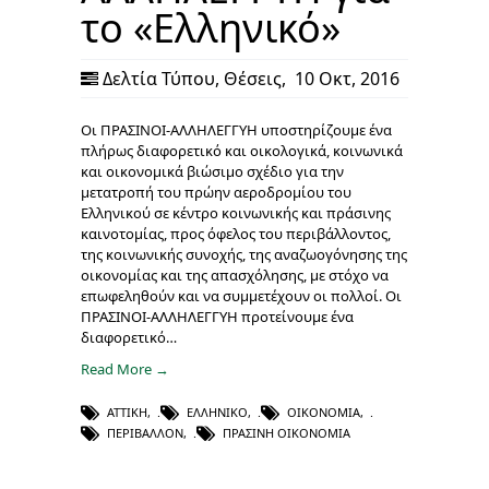
το «Ελληνικό»
Δελτία Τύπου
,
Θέσεις
,
10 Οκτ, 2016
Οι ΠΡΑΣΙΝΟΙ-ΑΛΛΗΛΕΓΓΥΗ υποστηρίζουμε ένα
πλήρως διαφορετικό και οικολογικά, κοινωνικά
και οικονομικά βιώσιμο σχέδιο για την
μετατροπή του πρώην αεροδρομίου του
Ελληνικού σε κέντρο κοινωνικής και πράσινης
καινοτομίας, προς όφελος του περιβάλλοντος,
της κοινωνικής συνοχής, της αναζωογόνησης της
οικονομίας και της απασχόλησης, με στόχο να
επωφεληθούν και να συμμετέχουν οι πολλοί. Οι
ΠΡΑΣΙΝΟΙ-ΑΛΛΗΛΕΓΓΥΗ προτείνουμε ένα
διαφορετικό…
Read More →
ΑΤΤΙΚΉ
,
ΕΛΛΗΝΙΚΌ
,
ΟΙΚΟΝΟΜΊΑ
,
ΠΕΡΙΒΆΛΛΟΝ
,
ΠΡΆΣΙΝΗ ΟΙΚΟΝΟΜΊΑ