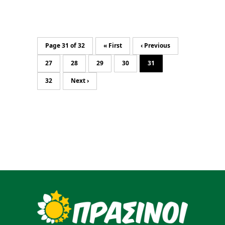
Page 31 of 32
« First
‹ Previous
27
28
29
30
31
32
Next ›