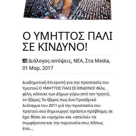
Ο ΥΜΗΤΤΟΣ ΠΑΛΙ
ΣΕ ΚΙΝΔΥΝΟ!
Διάλογος-απόψεις
,
ΝΕΑ
,
Στα Media
,
01 Μαρ, 2017
Διαδημοτική Επιτροπή για την προστασία του
Υμηττού Ο ΥΜΗΤΤΟΣ ΠΑΛΙ ΣΕ ΚΙΝΔΥΝΟ! Φίλε,
φίλη, κάτοικε των Δήμων γύρω από τον Υμηττό,
το ήξερες; Το ήξερες πως ένα Προεδρικό
Διάταγμα του 2011 γιά την προστασία του
Υμηττού σού δημιουργεί τεράστιο πρόβλημα, σε
έχει θέσει σε «ομηρία» και «απειλεί» τα
συμφέροντα και την περιουσία σου; Κάπως
έτσι…