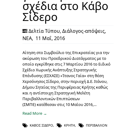
σχέδια στο Κάβο
Σίδερο
Δελτία Τύπου
,
Διάλογος-απόψεις
,
ΝΕΑ
,
11 Μαΐ, 2016
Αίτηση στο Συμβούλιο της Επικρατείας για την
ακύρωση του Προεδρικού Διατάγματος με το
οποίο εγκρίθηκε στις 7 Μαρτίου 2016 το Ειδικό
Σχέδιο Χωρικής Ανάπτυξης Στρατηγικής
Επένδυσης (ΕΣΧΑΣΕ) «Ίτανος Γαία» στη θέση
Χερσόνησος Σίδερο, στην περιοχή Δ.Ε. Ιτάνου,
Δήμου Σητείας της Περιφέρειας Κρήτης καθώς
και η αντίστοιχη Στρατηγική Μελέτη
Περιβαλλοντικών Επιπτώσεων
(ΣΜΠΕ) κατέθεσαν στις 10 Μαΐου 2016,…
Read More →
ΚΑΒΟΣ ΣΙΔΕΡΟ
,
ΚΡΉΤΗ
,
ΠΕΡΙΒΆΛΛΟΝ