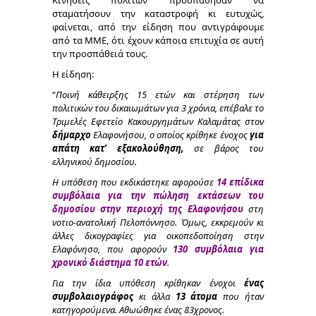
Κινήσεις πολιτών προσπάθησαν να
σταματήσουν την καταστροφή κι ευτυχώς,
φαίνεται, από την είδηση που αντιγράφουμε
από τα ΜΜΕ, ότι έχουν κάποια επιτυχία σε αυτή
την προσπάθειά τους.
Η είδηση:
“
Ποινή κάθειρξης 15 ετών και στέρηση των
πολιτικών του δικαιωμάτων για 3 χρόνια, επέβαλε το
Τριμελές Εφετείο Κακουργημάτων Καλαμάτας στον
δήμαρχο
Ελαφονήσου, ο οποίος κρίθηκε ένοχος
για
απάτη κατ’ εξακολούθηση,
σε βάρος του
ελληνικού δημοσίου.
Η υπόθεση που εκδικάστηκε αφορούσε
14 επίδικα
συμβόλαια για την πώληση εκτάσεων του
δημοσίου στην περιοχή της Ελαφονήσου
στη
νοτιο-ανατολική Πελοπόννησο. Όμως, εκκρεμούν κι
άλλες δικογραφίες για οικοπεδοποίηση στην
Ελαφόνησο, που αφορούν
130 συμβόλαια για
χρονικό διάστημα 10 ετών
.
Για την ίδια υπόθεση κρίθηκαν ένοχοι
ένας
συμβολαιογράφος
κι άλλα
13 άτομα
που ήταν
κατηγορούμενα. Αθωώθηκε ένας 83χρονος.