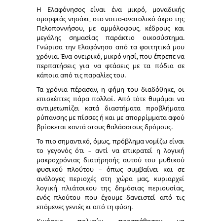
Η Ελαφόνησος είναι ένα μικρό, μοναδικής
ομορφιάς νησάκι, στο νοτιο-ανατολικό άκρο της
Πελοποννήσου, με αμμόλοφους, κέδρους και
μεγάλης σημασίας παράκτιο οικοσύστημα.
Γνώρισα την Ελαφόνησο από τα φοιτητικά μου
χρόνια. Ένα ονειρικό, μικρό νησί, που έπρεπε να
περπατήσεις για να φτάσεις με τα πόδια σε
κάποια από τις παραλίες του.
Τα χρόνια πέρασαν, η φήμη του διαδόθηκε, οι
επισκέπτες πάρα πολλοί. Από τότε θυμάμαι να
αντιμετωπίζει κατά διαστήματα προβλήματα
ρύπανσης με πίσσες ή κ
αι με απορρίμματα αφού
βρίσκεται κοντά στους θαλάσσιους δρόμους.
Το πιο σημαντικό, όμως, πρόβλημα νομίζω είναι
το γεγονός ότι – αντί να επικρατεί η λογική
μακροχρόνιας διατήρησής αυτού του μυθικού
φυσικού πλούτου – όπως συμβαίνει και σε
ανάλογες περιοχές στη χώρα μας, κυριαρχεί
λογική πλιάτσικου της δημόσιας περιουσίας,
ενός πλούτου που έχουμε δανειστεί από τις
επόμενες γενιές κι από τη φύση.