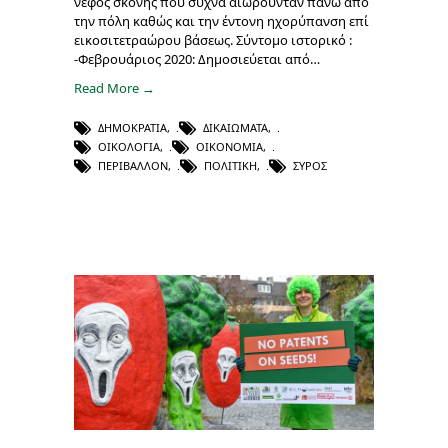
νέφος σκόνης που συχνά αιωρούνταν πάνω από
την πόλη καθώς και την έντονη ηχορύπανση επί
εικοσιτετραώρου βάσεως. Σύντομο ιστορικό :
-Φεβρουάριος 2020: Δημοσιεύεται από…
Read More →
ΔΗΜΟΚΡΑΤΊΑ
,
ΔΙΚΑΙΏΜΑΤΑ
,
ΟΙΚΟΛΟΓΊΑ
,
ΟΙΚΟΝΟΜΊΑ
,
ΠΕΡΙΒΆΛΛΟΝ
,
ΠΟΛΙΤΙΚΉ
,
ΣΎΡΟΣ