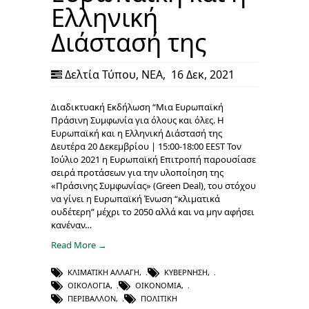
Ελληνική
Διάστασή της
Δελτία Τύπου
,
ΝΕΑ
,
16 Δεκ, 2021
Διαδικτυακή Εκδήλωση “Μια Ευρωπαϊκή
Πράσινη Συμφωνία για όλους και όλες. Η
Ευρωπαϊκή και η Ελληνική Διάστασή της
Δευτέρα 20 Δεκεμβρίου | 15:00-18:00 EEST Τον
Ιούλιο 2021 η Ευρωπαϊκή Επιτροπή παρουσίασε
σειρά προτάσεων για την υλοποίηση της
«Πράσινης Συμφωνίας» (Green Deal), του στόχου
να γίνει η Ευρωπαϊκή Ένωση “κλιματικά
ουδέτερη” μέχρι το 2050 αλλά και να μην αφήσει
κανέναν…
Read More →
ΚΛΙΜΑΤΙΚΉ ΑΛΛΑΓΉ
,
ΚΥΒΈΡΝΗΣΗ
,
ΟΙΚΟΛΟΓΊΑ
,
ΟΙΚΟΝΟΜΊΑ
,
ΠΕΡΙΒΆΛΛΟΝ
,
ΠΟΛΙΤΙΚΉ