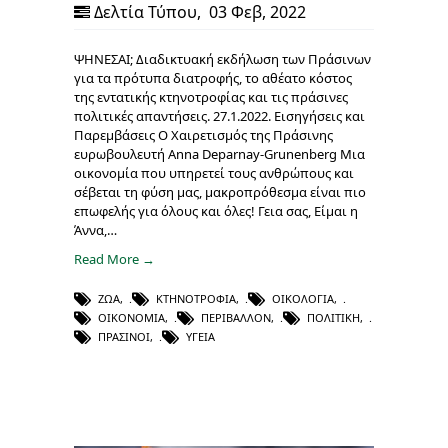
Δελτία Τύπου
,
03 Φεβ, 2022
ΨΗΝΕΣΑΙ; Διαδικτυακή εκδήλωση των Πράσινων
για τα πρότυπα διατροφής, το αθέατο κόστος
της εντατικής κτηνοτροφίας και τις πράσινες
πολιτικές απαντήσεις. 27.1.2022. Εισηγήσεις και
Παρεμβάσεις Ο Χαιρετισμός της Πράσινης
ευρωβουλευτή Anna Deparnay-Grunenberg Μια
οικονομία που υπηρετεί τους ανθρώπους και
σέβεται τη φύση μας, μακροπρόθεσμα είναι πιο
επωφελής για όλους και όλες! Γεια σας, Είμαι η
Άννα,…
Read More →
ΖΏΑ
,
ΚΤΗΝΟΤΡΟΦΊΑ
,
ΟΙΚΟΛΟΓΊΑ
,
ΟΙΚΟΝΟΜΊΑ
,
ΠΕΡΙΒΆΛΛΟΝ
,
ΠΟΛΙΤΙΚΉ
,
ΠΡΆΣΙΝΟΙ
,
ΥΓΕΊΑ