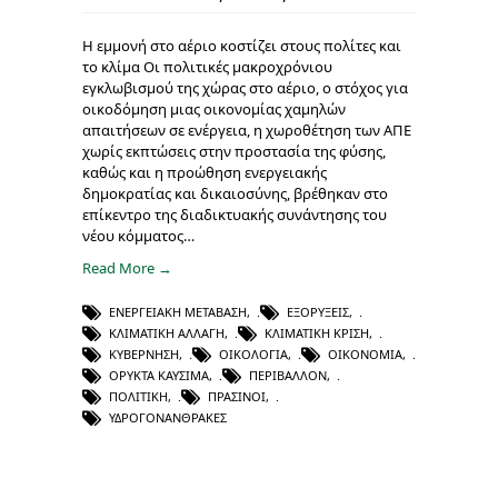
Η εμμονή στο αέριο κοστίζει στους πολίτες και
το κλίμα Οι πολιτικές μακροχρόνιου
εγκλωβισμού της χώρας στο αέριο, ο στόχος για
οικοδόμηση μιας οικονομίας χαμηλών
απαιτήσεων σε ενέργεια, η χωροθέτηση των ΑΠΕ
χωρίς εκπτώσεις στην προστασία της φύσης,
καθώς και η προώθηση ενεργειακής
δημοκρατίας και δικαιοσύνης, βρέθηκαν στο
επίκεντρο της διαδικτυακής συνάντησης του
νέου κόμματος…
Read More →
ΕΝΕΡΓΕΙΑΚΉ ΜΕΤΆΒΑΣΗ
,
ΕΞΟΡΎΞΕΙΣ
,
ΚΛΙΜΑΤΙΚΉ ΑΛΛΑΓΉ
,
ΚΛΙΜΑΤΙΚΉ ΚΡΊΣΗ
,
ΚΥΒΈΡΝΗΣΗ
,
ΟΙΚΟΛΟΓΊΑ
,
ΟΙΚΟΝΟΜΊΑ
,
ΟΡΥΚΤΆ ΚΑΎΣΙΜΑ
,
ΠΕΡΙΒΆΛΛΟΝ
,
ΠΟΛΙΤΙΚΉ
,
ΠΡΆΣΙΝΟΙ
,
ΥΔΡΟΓΟΝΆΝΘΡΑΚΕΣ