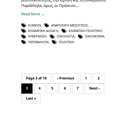
βιοποικιλότητας, την ειρήνη και τη συνεργασία.
Παράλληλα, όμως, οι Πράσινοι…
Read More →
EUMED9
,
ΑΝΑΤΟΛΙΚΉ ΜΕΣΌΓΕΙΟΣ
,
ΚΛΙΜΑΤΙΚΉ ΑΛΛΑΓΉ
,
ΚΛΙΜΑΤΙΚΉ ΠΟΛΙΤΙΚΉ
,
ΚΥΒΈΡΝΗΣΗ
,
ΟΙΚΟΛΟΓΊΑ
,
ΟΙΚΟΝΟΜΊΑ
,
ΠΕΡΙΒΆΛΛΟΝ
,
ΠΟΛΙΤΙΚΉ
Page 3 of 10
‹ Previous
1
2
3
4
5
6
7
Next ›
Last »