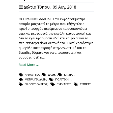
Δελτία Τύπου
,
09 Αυγ, 2018
Οι ΠΡΑΣΙΝΟΙ ΑΛΛΗΛΕΓΓΥΗ εκφράζουμε την
απορία μας γιατί τα μέτρα που εξήγγειλε ο
πρωθυπουργός περίμενε να τα ανακοινώσει
μερικές μέρες μετά την μεγάλη καταστροφή και
δεν τα έχει εφαρμόσει εδώ και καιρό αφού τα
περισσότερα είναι αυτονόητα. Γιατί χρειάστηκε
η μεγάλη καταστροφή στην Αν. Αττική και τα
δεκάδες θύματα για να αποφασιστεί (και
νομοθετηθεί) η…
Read More →
ΑΥΘΑΊΡΕΤΑ
,
ΔΆΣΗ
,
ΚΡΊΣΗ
,
ΜΈΤΡΑ ΓΙΑ ΔΆΣΗ
,
ΠΟΛΙΤΙΚΉ
,
ΠΡΩΘΥΠΟΥΡΓΌΣ
,
ΠΥΡΚΑΓΙΈΣ
,
ΤΣΊΠΡΑΣ