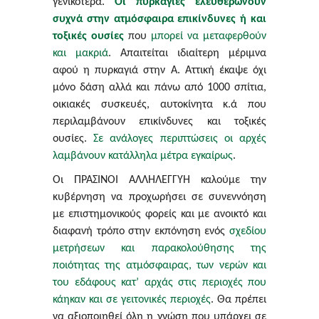
γενικότερα.
Οι πυρκαγιές ελευθερώνουν
συχνά στην ατμόσφαιρα επικίνδυνες ή και
τοξικές ουσίες
που
μπορεί να μεταφερθούν
και μακριά
. Απαιτείται ιδιαίτερη μέριμνα
αφού η πυρκαγιά στην Α. Αττική έκαψε όχι
μόνο δάση αλλά και πάνω από 1000 σπίτια,
οικιακές συσκευές, αυτοκίνητα κ.ά που
περιλαμβάνουν επικίνδυνες και τοξικές
ουσίες.
Σε ανάλογες περιπτώσεις οι αρχές
λαμβάνουν κατάλληλα μέτρα εγκαίρως
.
Οι ΠΡΑΣΙΝΟΙ ΑΛΛΗΛΕΓΓΥΗ καλούμε την
κυβέρνηση να προχωρήσει σε συνεννόηση
με επιστημονικούς φορείς και με ανοικτό και
διαφανή τρόπο στην εκπόνηση ενός
σχεδίου
μετρήσεων και παρακολούθησης της
ποιότητας της ατμόσφαιρας, των νερών και
του εδάφους κατ’ αρχάς στις περιοχές που
κάηκαν και σε γειτονικές περιοχές
.
Θ
α πρέπει
να αξιοποιηθεί όλη η γνώση που υπάρχει σε