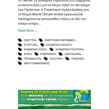
το Twitter! Σε δυναμική παρουσία στις σημερινές
κινητοποιήσεις για το κλίμα, καλεί το νέο κόμμα
των Πράσινων. Η Παγκόσμια Ημέρα Δράσης για
το Κλίμα (World Climate Strike) οργανώνεται
ταυτόχρονα σε εκατοντάδες πόλεις σε όλο τον
κόσμο ενόψει…
Read More →
ΕΝΈΡΓΕΙΑ
,
ΕΝΕΡΓΕΙΑΚΉ ΜΕΤΆΒΑΣΗ
,
ΕΞΟΡΎΞΕΙΣ
,
ΚΛΙΜΑΤΙΚΉ ΑΛΛΑΓΉ
,
ΚΛΙΜΑΤΙΚΉ ΚΡΊΣΗ
,
ΚΛΙΜΑΤΙΚΉ ΠΟΛΙΤΙΚΉ
,
ΚΡΊΣΗ
,
ΚΥΒΈΡΝΗΣΗ
,
ΟΙΚΟΝΟΜΊΑ
,
ΠΕΡΙΒΆΛΛΟΝ
,
ΠΟΛΙΤΙΚΉ
,
ΠΡΆΣΙΝΟΙ
,
ΥΔΡΟΓΟΝΆΝΘΡΑΚΕΣ