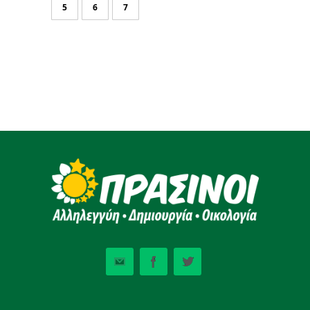
5
6
7