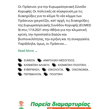
Οι Πράσινοι για την Ευρωμεσογειακή Σύνοδο
Κορυφής: Οι πολιτικές σε σύγκρουση με τις
διακηρύξεις για το κλίμα Το νέο κόμμα των
Πράσινων χαιρετίζει, κατ’ αρχή, τις διακηρύξεις
της Ευρωμεσογειακής Συνόδου Κορυφής (EUMED
9) στις 17.9.2021 στην Αθήνα για την κλιματική
κρίση, την προστασία δασών και
βιοποικιλότητας, την ειρήνη και τη συνεργασία.
Παράλληλα, όμως, οι Πράσινοι…
Read More →
EUMED9
,
ΑΝΑΤΟΛΙΚΉ ΜΕΣΌΓΕΙΟΣ
,
ΚΛΙΜΑΤΙΚΉ ΑΛΛΑΓΉ
,
ΚΛΙΜΑΤΙΚΉ ΠΟΛΙΤΙΚΉ
,
ΚΥΒΈΡΝΗΣΗ
,
ΟΙΚΟΛΟΓΊΑ
,
ΟΙΚΟΝΟΜΊΑ
,
ΠΕΡΙΒΆΛΛΟΝ
,
ΠΟΛΙΤΙΚΉ