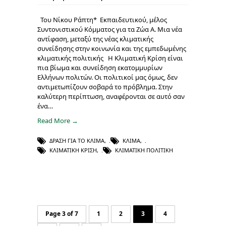
Του Νίκου Ράπτη* Εκπαιδευτικού, μέλος
Συντονιστικού Κόμματος για τα Ζώα Α. Μια νέα
αντίφαση, μεταξύ της νέας κλιματικής
συνείδησης στην κοινωνία και της εμπεδωμένης
κλιματικής πολιτικής Η Κλιματική Κρίση είναι
πια βίωμα και συνείδηση εκατομμυρίων
Ελλήνων πολιτών. Οι πολιτικοί μας όμως, δεν
αντιμετωπίζουν σοβαρά το πρόβλημα. Στην
καλύτερη περίπτωση, αναφέρονται σε αυτό σαν
ένα…
Read More →
ΔΡΆΣΗ ΓΙΑ ΤΟ ΚΛΊΜΑ
,
ΚΛΊΜΑ
,
ΚΛΙΜΑΤΙΚΉ ΚΡΊΣΗ
,
ΚΛΙΜΑΤΙΚΉ ΠΟΛΙΤΙΚΉ
Page 3 of 7
1
2
3
4