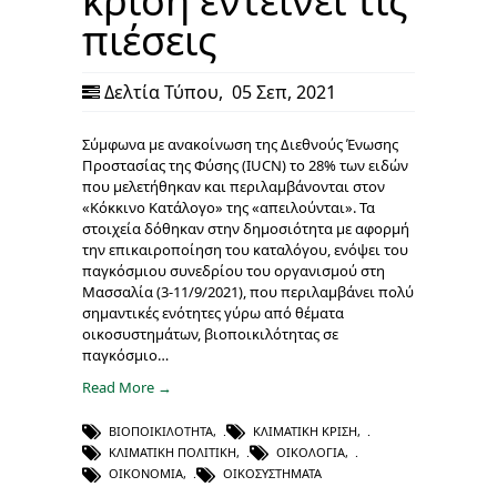
κρίση εντείνει τις
πιέσεις
Δελτία Τύπου
,
05 Σεπ, 2021
Σύμφωνα με ανακοίνωση της Διεθνούς Ένωσης
Προστασίας της Φύσης (IUCN) το 28% των ειδών
που μελετήθηκαν και περιλαμβάνονται στον
«Κόκκινο Kατάλογο» της «απειλούνται». Τα
στοιχεία δόθηκαν στην δημοσιότητα με αφορμή
την επικαιροποίηση του καταλόγου, ενόψει του
παγκόσμιου συνεδρίου του οργανισμού στη
Μασσαλία (3-11/9/2021), που περιλαμβάνει πολύ
σημαντικές ενότητες γύρω από θέματα
οικοσυστημάτων, βιοποικιλότητας σε
παγκόσμιο…
Read More →
ΒΙΟΠΟΙΚΙΛΌΤΗΤΑ
,
ΚΛΙΜΑΤΙΚΉ ΚΡΊΣΗ
,
ΚΛΙΜΑΤΙΚΉ ΠΟΛΙΤΙΚΉ
,
ΟΙΚΟΛΟΓΊΑ
,
ΟΙΚΟΝΟΜΊΑ
,
ΟΙΚΟΣΥΣΤΉΜΑΤΑ