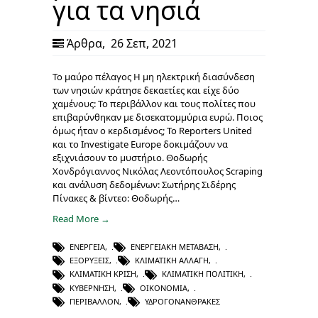
για τα νησιά
Άρθρα
,
26 Σεπ, 2021
Το μαύρο πέλαγος Η μη ηλεκτρική διασύνδεση
των νησιών κράτησε δεκαετίες και είχε δύο
χαμένους: Το περιβάλλον και τους πολίτες που
επιβαρύνθηκαν με δισεκατομμύρια ευρώ. Ποιος
όμως ήταν ο κερδισμένος; To Reporters United
και το Investigate Europe δοκιμάζουν να
εξιχνιάσουν το μυστήριο. Θοδωρής
Χονδρόγιαννος Νικόλας Λεοντόπουλος Scraping
και ανάλυση δεδομένων: Σωτήρης Σιδέρης
Πίνακες & βίντεο: Θοδωρής…
Read More →
ΕΝΈΡΓΕΙΑ
,
ΕΝΕΡΓΕΙΑΚΉ ΜΕΤΆΒΑΣΗ
,
ΕΞΟΡΎΞΕΙΣ
,
ΚΛΙΜΑΤΙΚΉ ΑΛΛΑΓΉ
,
ΚΛΙΜΑΤΙΚΉ ΚΡΊΣΗ
,
ΚΛΙΜΑΤΙΚΉ ΠΟΛΙΤΙΚΉ
,
ΚΥΒΈΡΝΗΣΗ
,
ΟΙΚΟΝΟΜΊΑ
,
ΠΕΡΙΒΆΛΛΟΝ
,
ΥΔΡΟΓΟΝΆΝΘΡΑΚΕΣ