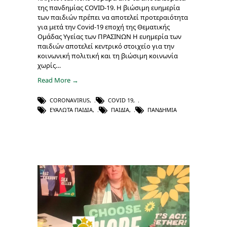
της πανδημίας COVID-19. Η βιώσιμη ευημερία
των παιδιών πρέπει να αποτελεί προτεραιότητα
για μετά την Covid-19 εποχή της Θεματικής
Ομάδας Υγείας των ΠΡΑΣΙΝΩΝ Η ευημερία των
παιδιών αποτελεί κεντρικό στοιχείο για την
κοινωνική πολιτική και τη βιώσιμη κοινωνία
χωρίς…
Read More →
CORONAVIRUS
,
COVID 19
,
ΕΥΆΛΩΤΑ ΠΑΙΔΙΆ
,
ΠΑΙΔΙΆ
,
ΠΑΝΔΗΜΊΑ