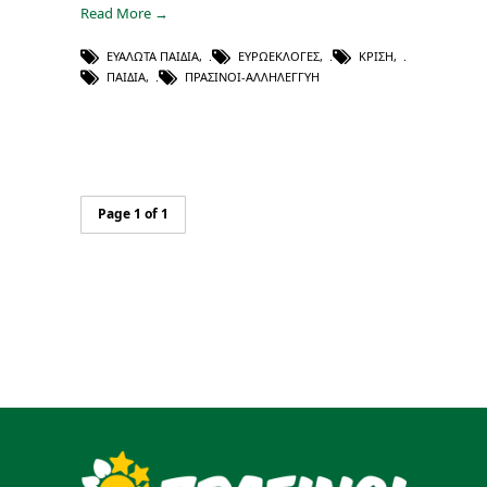
Read More →
ΕΥΆΛΩΤΑ ΠΑΙΔΙΆ
,
ΕΥΡΩΕΚΛΟΓΈΣ
,
ΚΡΊΣΗ
,
ΠΑΙΔΙΆ
,
ΠΡΑΣΙΝΟΙ-ΑΛΛΗΛΕΓΓΥΗ
Page 1 of 1