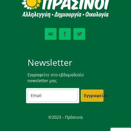
Newsletter
Εγγραφείτε στο εβδομαδιαίο
newsletter μας
Εγγραφείτε
©2023 - Πράσινοι