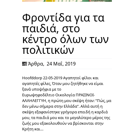
Φροντίδα για τα
παιδιά, στο
κέντρο όλων των
πολιτικών
Άρθρα
,
24 Μαΐ, 2019
Hoofddorp 22-05-2019 Αγαπητοί φίλοι και
αγαπητές φίλες, Όταν μου ζητήθηκε να είμαι
ξανά υποψήφια με το
Ευρωψηφοδέλτιο Οικολογία ΠΡΑΣΙΝΟΙ-
ΑΛΛΗΛΕΓΓΥΗ, η πρώτη μου σκέψη ήταν: “Πώς, μα
δεν μένω σήμερα στην Ελλάδα”. Αλλά αυτή η
σκέψη εξαφανίστηκε γρήγορα επειδή η καρδιά
μου, τα παιδιά μου και το μεγαλύτερο μέρος της
ζωής μου εξακολουθούν να βρίσκονται στην
Κρήτη και…