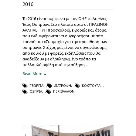
2016
Το 2016 είναι σύμφωνα με τον ΟΗΕ το Διεθνές
Έτος Οσπρίων. Στο πλαίσιο αυτό οι ΠΡΑΣΙΝΟΙ-
ΑΛΛΗΛΕΓΓΥΗ προσκαλούμε φορείς και άτομα
που ενδιαφέρονται να συγκροτήσουμε από
κοινού μια «Συμμαχία για την προώθηση των
οσπρίων». Στόχος μας είναι να οργανώσουμε,
από κοινού με φορείς, εκδηλώσεις που θα
αναδείξουν με ολοκληρωμένο τρόπο τα
πολλαπλά οφέλη από την αύξηση…
Read More →
ΓΕΩΡΓΊΑ
,
ΔΙΑΤΡΟΦΉ
,
ΚΟΥΛΤΟΎΡΑ
,
ΌΣΠΡΙΑ
,
ΠΕΡΙΒΆΛΛΟΝ