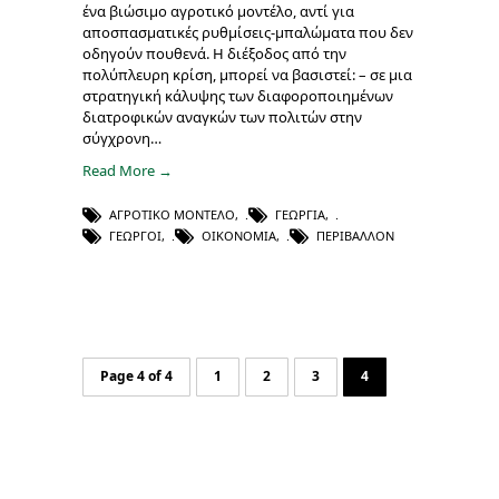
ένα βιώσιμο αγροτικό μοντέλο, αντί για
αποσπασματικές ρυθμίσεις-μπαλώματα που δεν
οδηγούν πουθενά. Η διέξοδος από την
πολύπλευρη κρίση, μπορεί να βασιστεί: – σε μια
στρατηγική κάλυψης των διαφοροποιημένων
διατροφικών αναγκών των πολιτών στην
σύγχρονη…
Read More →
ΑΓΡΟΤΙΚΌ ΜΟΝΤΈΛΟ
,
ΓΕΩΡΓΊΑ
,
ΓΕΩΡΓΟΊ
,
ΟΙΚΟΝΟΜΊΑ
,
ΠΕΡΙΒΆΛΛΟΝ
Page 4 of 4
1
2
3
4