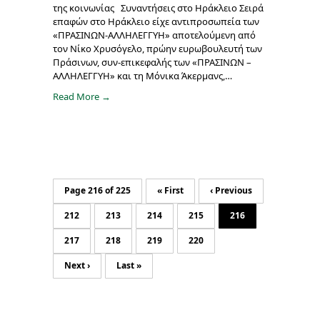
της κοινωνίας Συναντήσεις στο Ηράκλειο Σειρά
επαφών στο Ηράκλειο είχε αντιπροσωπεία των
«ΠΡΑΣΙΝΩΝ-ΑΛΛΗΛΕΓΓΥΗ» αποτελούμενη από
τον Νίκο Χρυσόγελο, πρώην ευρωβουλευτή των
Πράσινων, συν-επικεφαλής των «ΠΡΑΣΙΝΩΝ –
ΑΛΛΗΛΕΓΓΥΗ» και τη Μόνικα Άκερμανς,…
Read More →
Page 216 of 225
« First
‹ Previous
212
213
214
215
216
217
218
219
220
Next ›
Last »