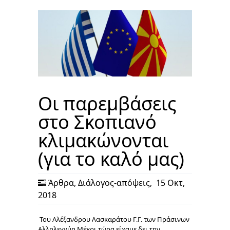
Οι παρεμβάσεις
στο Σκοπιανό
κλιμακώνονται
(για το καλό μας)
Άρθρα
,
Διάλογος-απόψεις
,
15 Οκτ,
2018
Του Αλέξανδρου Λασκαράτου Γ.Γ. των Πράσινων
Αλληλεγγύη Μέχρι τώρα είχαμε δει την