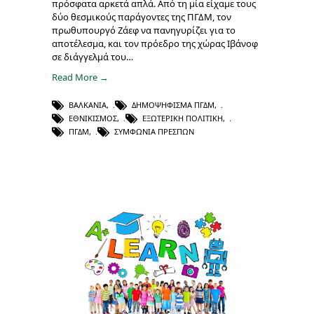
πρόσφατα αρκετά απλά. Από τη μία είχαμε τους
δύο θεσμικούς παράγοντες της ΠΓΔΜ, τον
πρωθυπουργό Ζάεφ να πανηγυρίζει για το
αποτέλεσμα, και τον πρόεδρο της χώρας Ιβάνοφ
σε διάγγελμά του…
Read More →
ΒΑΛΚΆΝΙΑ
,
ΔΗΜΟΨΉΦΙΣΜΑ ΠΓΔΜ
,
ΕΘΝΙΚΙΣΜΌΣ
,
ΕΞΩΤΕΡΙΚΉ ΠΟΛΙΤΙΚΉ
,
ΠΓΔΜ
,
ΣΥΜΦΩΝΊΑ ΠΡΕΣΠΏΝ