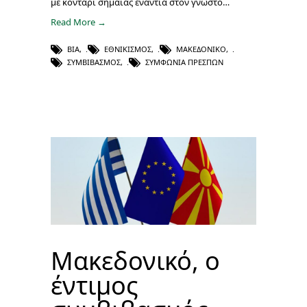
με κοντάρι σημαίας ενάντια στον γνωστό…
Read More →
ΒΊΑ
,
ΕΘΝΙΚΙΣΜΌΣ
,
ΜΑΚΕΔΟΝΙΚΌ
,
ΣΥΜΒΙΒΑΣΜΌΣ
,
ΣΥΜΦΩΝΊΑ ΠΡΕΣΠΏΝ
Μακεδονικό, ο
έντιμος