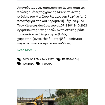
Απαντώντας στην απόφαση για άμεση κοπή τις
πρώτες ημέρες της χρονιάς 143 δέντρων της
εκβολής του Μεγάλου Ρέματος στη Ραφήνα (από
πεζογέφυρα πάρκου Καραμανλή μέχρι γέφυρα
Τζον Κένεντυ), δυνάμει του αρ.571880/18-10-2023
εγγράφου της Δ/σης Δασών Ανατ. Αττικής, βάσει
του οποίου τα δέντρα της εκβολής
χαρακτηρίζονται “ξερά – στρεβλά – ασθενικά –
καχεκτικά και κεκλιμένα επικινδύνως…
Read More →
ΜΕΓΆΛΟ ΡΈΜΑ ΡΑΦΉΝΑΣ
,
ΠΕΡΙΒΆΛΛΟΝ
,
ΡΑΦΉΝΑ
,
ΡΈΜΑΤΑ