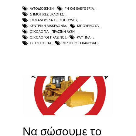
ΑΥΤΟΔΙΟΊΚΗΣΗ
,
ΓΗ ΚΑΙ ΕΛΕΥΘΕΡΊΑ
,
ΔΗΜΟΤΙΚΈΣ ΕΚΛΟΓΈΣ
,
ΕΜΜΑΝΟΥΈΛΑ ΤΕΡΖΟΠΟΎΛΟΥ
,
ΚΕΝΤΡΙΚΉ ΜΑΚΕΔΟΝΊΑ
,
ΜΠΟΥΡΝΟΎΣ
,
ΟΙΚΟΛΟΓΊΑ - ΠΡΆΣΙΝΗ ΛΎΣΗ
,
ΟΙΚΟΛΌΓΟΙ ΠΡΆΣΙΝΟΙ
,
ΡΑΦΉΝΑ
,
ΤΖΙΤΖΙΚΏΣΤΑΣ
,
ΦΊΛΙΠΠΟΣ ΓΚΑΝΟΎΛΗΣ
Να σώσουμε το