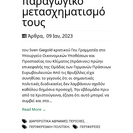
παραγωγικό
μετασχηματισμό
τους
Άρθρα
,
09 Ιαν, 2023
του Sven Giegold κρατικού Γεν. Γραμματέα στο
Υπουργείο Οικονομικών Υποθέσεων και
Προστασίας του Κλίματος (πράσινοι) πρώην
επικεφαλής της Ομάδας των Γερμανών Πράσινων
Ευρωβουλευτών Από τις Βρυξέλλες είχα
συνηθίσει το γεγονός ότι οι σημαντικές
πολιτικές διαδικασίες δεν λαμβάνουν σχεδόν
καθόλου δημόσια προσοχή. Την εβδομάδα πριν
από τα Χριστούγεννα, έζησα ότι αυτό μπορεί να
συμβεί και στο…
Read More →
ΔΙΑΡΘΡΩΤΙΚΆ ΑΔΎΝΑΜΕΣ ΠΕΡΙΟΧΈΣ
,
ΠΕΡΙΦΕΡΕΙΑΚΉ ΠΟΛΙΤΙΚΉ
,
ΠΕΡΙΦΈΡΕΙΕΣ