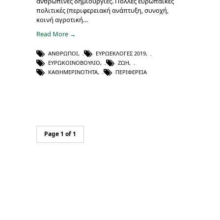
ανθρώπινες δημιουργίες. Πολλές ευρωπαϊκές
πολιτικές (περιφερειακή ανάπτυξη, συνοχή,
κοινή αγροτική…
Read More →
ΆΝΘΡΩΠΟΙ
,
ΕΥΡΩΕΚΛΟΓΈΣ 2019
,
ΕΥΡΩΚΟΙΝΟΒΟΎΛΙΟ
,
ΖΩΉ
,
ΚΑΘΗΜΕΡΙΝΌΤΗΤΑ
,
ΠΕΡΙΦΈΡΕΙΑ
Page 1 of 1