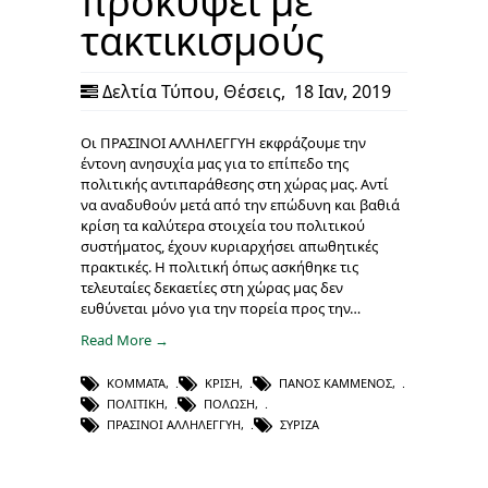
προκύψει με
τακτικισμούς
Δελτία Τύπου
,
Θέσεις
,
18 Ιαν, 2019
Οι ΠΡΑΣΙΝΟΙ ΑΛΛΗΛΕΓΓΥΗ εκφράζουμε την
έντονη ανησυχία μας για το επίπεδο της
πολιτικής αντιπαράθεσης στη χώρας μας. Αντί
να αναδυθούν μετά από την επώδυνη και βαθιά
κρίση τα καλύτερα στοιχεία του πολιτικού
συστήματος, έχουν κυριαρχήσει απωθητικές
πρακτικές. Η πολιτική όπως ασκήθηκε τις
τελευταίες δεκαετίες στη χώρας μας δεν
ευθύνεται μόνο για την πορεία προς την…
Read More →
ΚΌΜΜΑΤΑ
,
ΚΡΊΣΗ
,
ΠΆΝΟΣ ΚΑΜΜΈΝΟΣ
,
ΠΟΛΙΤΙΚΉ
,
ΠΌΛΩΣΗ
,
ΠΡΆΣΙΝΟΙ ΑΛΛΗΛΕΓΓΎΗ
,
ΣΥΡΙΖΑ