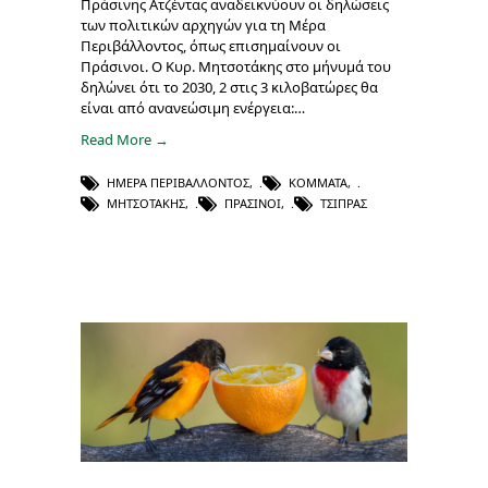
Πράσινης Ατζέντας αναδεικνύουν οι δηλώσεις
των πολιτικών αρχηγών για τη Μέρα
Περιβάλλοντος, όπως επισημαίνουν οι
Πράσινοι. O Kυρ. Μητσοτάκης στο μήνυμά του
δηλώνει ότι το 2030, 2 στις 3 κιλοβατώρες θα
είναι από ανανεώσιμη ενέργεια:…
Read More →
ΗΜΈΡΑ ΠΕΡΙΒΆΛΛΟΝΤΟΣ
,
ΚΌΜΜΑΤΑ
,
ΜΗΤΣΟΤΆΚΗΣ
,
ΠΡΆΣΙΝΟΙ
,
ΤΣΊΠΡΑΣ