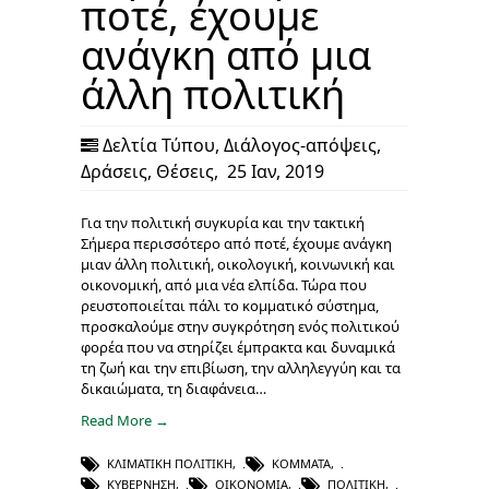
ποτέ, έχουμε
ανάγκη από μια
άλλη πολιτική
Δελτία Τύπου
,
Διάλογος-απόψεις
,
Δράσεις
,
Θέσεις
,
25 Ιαν, 2019
Για την πολιτική συγκυρία και την τακτική
Σήμερα περισσότερο από ποτέ, έχουμε ανάγκη
μιαν άλλη πολιτική, οικολογική, κοινωνική και
οικονομική, από μια νέα ελπίδα. Τώρα που
ρευστοποιείται πάλι το κομματικό σύστημα,
προσκαλούμε στην συγκρότηση ενός πολιτικού
φορέα που να στηρίζει έμπρακτα και δυναμικά
τη ζωή και την επιβίωση, την αλληλεγγύη και τα
δικαιώματα, τη διαφάνεια…
Read More →
ΚΛΙΜΑΤΙΚΉ ΠΟΛΙΤΙΚΉ
,
ΚΌΜΜΑΤΑ
,
ΚΥΒΈΡΝΗΣΗ
,
ΟΙΚΟΝΟΜΊΑ
,
ΠΟΛΙΤΙΚΉ
,