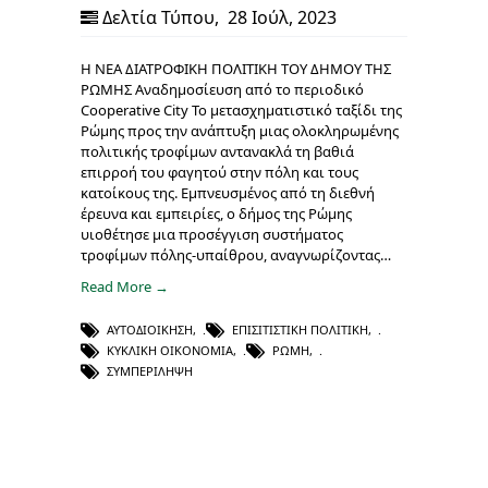
Δελτία Τύπου
,
28 Ιούλ, 2023
Η ΝΕΑ ΔΙΑΤΡΟΦΙΚΗ ΠΟΛΙΤΙΚΗ ΤΟΥ ΔΗΜΟΥ ΤΗΣ
ΡΩΜΗΣ Αναδημοσίευση από το περιοδικό
Cooperative City Το μετασχηματιστικό ταξίδι της
Ρώμης προς την ανάπτυξη μιας ολοκληρωμένης
πολιτικής τροφίμων αντανακλά τη βαθιά
επιρροή του φαγητού στην πόλη και τους
κατοίκους της. Εμπνευσμένος από τη διεθνή
έρευνα και εμπειρίες, ο δήμος της Ρώμης
υιοθέτησε μια προσέγγιση συστήματος
τροφίμων πόλης-υπαίθρου, αναγνωρίζοντας…
Read More →
ΑΥΤΟΔΙΟΊΚΗΣΗ
,
ΕΠΙΣΙΤΙΣΤΙΚΉ ΠΟΛΙΤΙΚΉ
,
ΚΥΚΛΙΚΉ ΟΙΚΟΝΟΜΊΑ
,
ΡΏΜΗ
,
ΣΥΜΠΕΡΊΛΗΨΗ