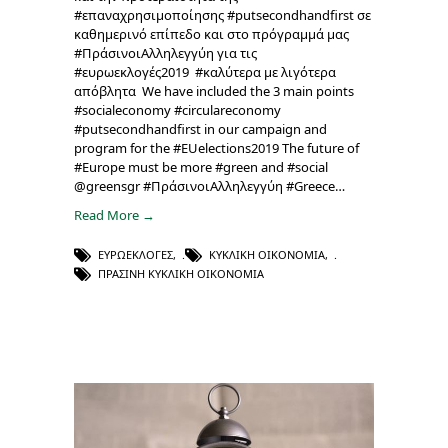
#επαναχρησιμοποίησης #putsecondhandfirst σε
καθημερινό επίπεδο και στο πρόγραμμά μας
#ΠράσινοιΑλληλεγγύη για τις
#ευρωεκλογές2019 #καλύτερα με λιγότερα
απόβλητα We have included the 3 main points
#socialeconomy #circulareconomy
#putsecondhandfirst in our campaign and
program for the #EUelections2019 The future of
#Europe must be more #green and #social
@greensgr #ΠράσινοιΑλληλεγγύη #Greece…
Read More →
ΕΥΡΩΕΚΛΟΓΈΣ
,
ΚΥΚΛΙΚΉ ΟΙΚΟΝΟΜΊΑ
,
ΠΡΆΣΙΝΗ ΚΥΚΛΙΚΉ ΟΙΚΟΝΟΜΊΑ