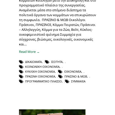
κομμάτων κατέληξαν μετά την Διακήρυξη και στο
προγραμματικό πλαίσιο της συνεργασίας.
Αναμένεται μέσα στο επόμενο διάστημα τα
πολιτικά όργανα των κομμάτων να επικυρώσουν
τη συμφωνία. ΠΡΑΣΙΝΟ & ΜΩΒ Οικολόγοι
Πράσινοι, ΠΡΑΣΙΝΟΙ, Κόμμα Πειρατών, Πράσινοι
– Αλληλεγγύη, Κόμμα για τα Ζώα, Βολτ, Κύκλος-
οικοφεμινιστικό quίνημα Συμμαχία για
σύγχρονες, βιώσιμες, οικολογικές, οικονομικές
και…
Read More →
ΔΙΚΑΙΏΜΑΤΑ
,
ΙΣΌΤΗΤΑ
,
ΚΟΙΝΩΝΙΚΉ ΟΙΚΟΝΟΜΊΑ
,
ΚΥΚΛΙΚΉ ΟΙΚΟΝΟΜΊΑ
,
ΟΙΚΟΝΟΜΊΑ
,
ΠΡΆΣΙΝΗ ΟΙΚΟΝΟΜΊΑ
,
ΠΡΑΣΙΝΟ & ΜΩΒ
,
ΠΡΟΓΡΑΜΜΑΤΙΚΌ ΠΛΑΊΣΙΟ
,
ΣΥΜΜΑΧΊΑ