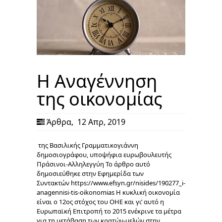
Η Αναγέννηση
της οικονομίας
Άρθρα
,
12 Απρ, 2019
της Βασιλικής Γραμματικογιάννη
δημοσιογράφου, υποψήφια ευρωβουλευτής
Πράσινοι-Αλληλεγγύη Το άρθρο αυτό
δημοσιεύθηκε στην Εφημερίδα των
Συντακτών https://www.efsyn.gr/nisides/190277_i-
anagennisi-tis-oikonomias Η κυκλική οικονομία
είναι ο 12ος στόχος του ΟΗΕ και γι’ αυτό η
Ευρωπαϊκή Επιτροπή το 2015 ενέκρινε τα μέτρα
για τη μετάβαση των κρατών-μελών στην