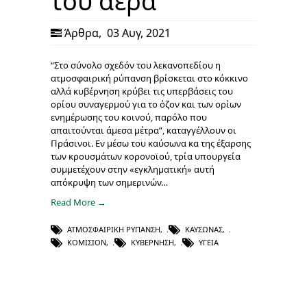
του αέρα
Άρθρα
,
03 Αυγ, 2021
“Στο σύνολο σχεδόν του λεκανοπεδίου η
ατμοσφαιρική ρύπανση βρίσκεται στο κόκκινο
αλλά κυβέρνηση κρύβει τις υπερβάσεις του
ορίου συναγερμού για το όζον και των ορίων
ενημέρωσης του κοινού, παρόλο που
απαιτούνται άμεσα μέτρα”, καταγγέλλουν οι
Πράσινοι. Εν μέσω του καύσωνα κα της έξαρσης
των κρουσμάτων κορονοϊού, τρία υπουργεία
συμμετέχουν στην «εγκληματική» αυτή
απόκρυψη των σημερινών…
Read More →
ΑΤΜΟΣΦΑΙΡΙΚΉ ΡΎΠΑΝΣΗ
,
ΚΑΎΣΩΝΑΣ
,
ΚΟΜΙΣΙΌΝ
,
ΚΥΒΈΡΝΗΣΗ
,
ΥΓΕΊΑ