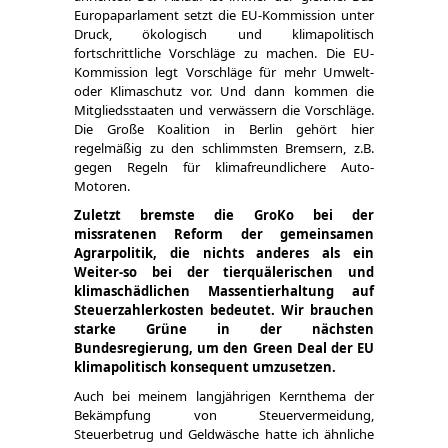
Europaparlament setzt die EU-Kommission unter
Druck, ökologisch und klimapolitisch
fortschrittliche Vorschläge zu machen. Die EU-
Kommission legt Vorschläge für mehr Umwelt-
oder Klimaschutz vor. Und dann kommen die
Mitgliedsstaaten und verwässern die Vorschläge.
Die Große Koalition in Berlin gehört hier
regelmäßig zu den schlimmsten Bremsern, z.B.
gegen Regeln für klimafreundlichere Auto-
Motoren.
Zuletzt bremste die GroKo bei der
missratenen Reform der gemeinsamen
Agrarpolitik, die nichts anderes als ein
Weiter-so bei der tierquälerischen und
klimaschädlichen Massentierhaltung auf
Steuerzahlerkosten bedeutet. Wir brauchen
starke Grüne in der nächsten
Bundesregierung, um den Green Deal der EU
klimapolitisch konsequent umzusetzen.
Auch bei meinem langjährigen Kernthema der
Bekämpfung von Steuervermeidung,
Steuerbetrug und Geldwäsche hatte ich ähnliche