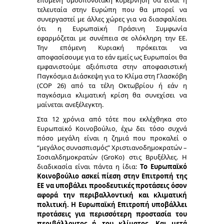
επόμενη ομοσπονδιακή κυβέρνηση θα είναι η
τελευταία στην Ευρώπη που θα μπορεί να
συνεργαστεί με άλλες χώρες για να διασφαλίσει
ότι η Ευρωπαϊκή Πράσινη Συμφωνία
εφαρμόζεται με συνέπεια σε ολόκληρη την ΕΕ.
Την επόμενη Κυριακή πρόκειται να
αποφασίσουμε για το εάν εμείς ως Ευρωπαίοι θα
εμφανιστούμε αξιόπιστα στην αποφασιστική
Παγκόσμια Διάσκεψη για το Κλίμα στη Γλασκόβη
(COP 26) από τα τέλη Οκτωβρίου ή εάν η
παγκόσμια κλιματική κρίση θα συνεχίσει να
μαίνεται ανεξέλεγκτη.
Στα 12 χρόνια από τότε που εκλέχθηκα στο
Ευρωπαϊκό Κοινοβούλιο, έχω δει τόσο συχνά
πόσο μεγάλη είναι η ζημιά που προκαλεί ο
“μεγάλος συνασπισμός” Χριστιανοδημοκρατών –
Σοσιαλδημοκρατών (GroKo) στις Βρυξέλλες. Η
διαδικασία είναι πάντα η ίδια:
Το Ευρωπαϊκό
Κοινοβούλιο ασκεί πίεση στην Επιτροπή της
ΕΕ να υποβάλει προοδευτικές προτάσεις όσον
αφορά την περιβαλλοντική και κλιματική
πολιτική. Η Ευρωπαϊκή Επιτροπή υποβάλλει
προτάσεις για περισσότερη προστασία του
περιβάλλοντος ή του κλίματος. Και μετά