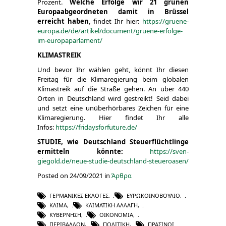
Prozent.
Welche Erfolge wir 21 grünen
Europaabgeordneten damit in Brüssel
erreicht haben
, findet Ihr hier:
https://gruene-
europa.de/de/artikel/document/gruene-erfolge-
im-europaparlament/
KLIMASTREIK
Und bevor Ihr wählen geht, könnt Ihr diesen
Freitag für die Klimaregierung beim globalen
Klimastreik auf die Straße gehen. An über 440
Orten in Deutschland wird gestreikt! Seid dabei
und setzt eine unüberhörbares Zeichen für eine
Klimaregierung. Hier findet Ihr alle
Infos:
https://fridaysforfuture.de/
STUDIE, wie Deutschland Steuerflüchtlinge
ermitteln könnte:
https://sven-
giegold.de/neue-studie-deutschland-steueroasen/
Posted on 24/09/2021 in
Άρθρα
ΓΕΡΜΑΝΙΚΈΣ ΕΚΛΟΓΈΣ
,
ΕΥΡΩΚΟΙΝΟΒΟΎΛΙΟ
,
ΚΛΊΜΑ
,
ΚΛΙΜΑΤΙΚΉ ΑΛΛΑΓΉ
,
ΚΥΒΈΡΝΗΣΗ
,
ΟΙΚΟΝΟΜΊΑ
,
ΠΕΡΙΒΆΛΛΟΝ
,
ΠΟΛΙΤΙΚΉ
,
ΠΡΆΣΙΝΟΙ