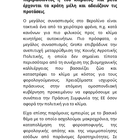
έρχονται τα κράτη μέλη και αδειάζουν τις
προτάσεις
.
Ο μεγάλος συνασπισμός στο Βερολίνο είναι
τακτικά ένα από τα χειρότερα φρένα, π.χ. κατά
κανόνων για πιο φιλικούς προς το κλίμα
κινητήρες αυτοκινήτων. Πιο πρόσφατα, o
μεγάλος συνασπισμός GroKo επιβράδυνε την
ανεπιτυχή μεταρρύθμιση της Κοινής Αγροτικής
Πολιτικής, η οποία δεν σημαίνει τίποτα
περισσότερο από τη συνέχιση της βιομηχανικής
καλλιέργειας που βασανίζει ζώα και
καταστρέφει το κλίμα με κόστος για τους
φορολογούμενους. Χρειαζόμαστε ισχυρούς
πράσινους στην επόμενη ομοσπονδιακή
κυβέρνηση προκειμένου να εφαρμόσουμε με
συνέπεια την Πράσινη Συμφωνία της ΕΕ όσον
αφορά την πολιτική για το κλίμα.
Είχα επίσης παρόμοιες εμπειρίες με το βασικό
θέμα με το οποίο ασχολούμαι μακροχρόνια, την
καταπολέμηση της φοροαποφυγής, της
φορολογικής απάτης και της νομιμοποίησης
εσόδων από παράνομες δραστηριότητες. Σε