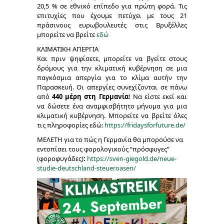
20,5 % σε εθνικό επίπεδο για πρώτη φορά. Τις
επιτυχίες που έχουμε πετύχει με τους 21
πράσινους ευρωβουλευτές στις Βρυξέλλες
μπορείτε να βρείτε
εδώ
ΚΛΙΜΑΤΙΚΗ ΑΠΕΡΓΙΑ
Και πριν ψηφίσετε, μπορείτε να βγείτε στους
δρόμους για την κλιματική κυβέρνηση σε μια
παγκόσμια απεργία για το κλίμα αυτήν την
Παρασκευή. Οι απεργίες συνεχίζονται σε πάνω
από
440 μέρη στη Γερμανία
! Να είστε εκεί και
να δώσετε ένα αναμφισβήτητο μήνυμα για μια
κλιματική κυβέρνηση. Μπορείτε να βρείτε όλες
τις πληροφορίες εδώ:
https://fridaysforfuture.de/
ΜΕΛΕΤΗ για το πώς η Γερμανία θα μπορούσε να
εντοπίσει τους φορολογικούς “πρόσφυγες”
(φοροφυγάδες)
:
https://sven-giegold.de/neue-
studie-deutschland-steueroasen/