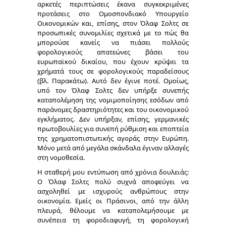
αρκετές περιπτώσεις έκανα συγκεκριμένες
προτάσεις στο Ομοσπονδιακό Υπουργείο
Οικονομικών και, επίσης, στον Όλαφ Σολτς σε
προσωπικές συνομιλίες σχετικά με το πώς θα
μπορούσε κανείς να πιάσει πολλούς
φορολογικούς απατεώνες βάσει του
ευρωπαϊκού δικαίου, που έχουν κρύψει τα
χρήματά τους σε φορολογικούς παραδείσους
(βλ. Παρακάτω). Αυτό δεν έγινε ποτέ. Ομοίως,
υπό τον Όλαφ Σολτς δεν υπήρξε συνεπής
καταπολέμηση της νομιμοποίησης εσόδων από
παράνομες δραστηριότητες και του οικονομικού
εγκλήματος. Δεν υπήρξαν, επίσης, γερμανικές
πρωτοβουλίες για συνεπή ρύθμιση και εποπτεία
της χρηματοπιστωτικής αγοράς στην Ευρώπη.
Μόνο μετά από μεγάλα σκάνδαλα έγιναν αλλαγές
στη νομοθεσία.
Η σταθερή μου εντύπωση από χρόνια δουλειάς:
Ο Όλαφ Σολτς πολύ συχνά αποφεύγει να
ασχοληθεί με ισχυρούς ανθρώπους στην
οικονομία. Εμείς οι Πράσινοι, από την άλλη
πλευρά, θέλουμε να καταπολεμήσουμε με
συνέπεια τη φοροδιαφυγή, τη φορολογική