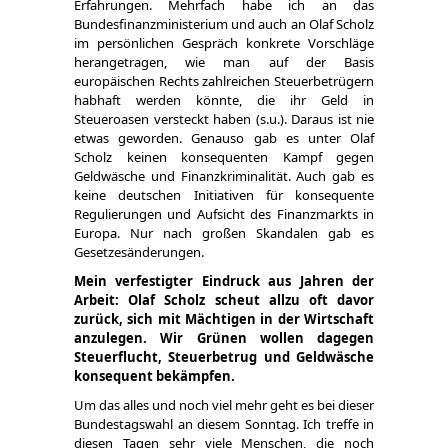
Erfahrungen. Mehrfach habe ich an das
Bundesfinanzministerium und auch an Olaf Scholz
im persönlichen Gespräch konkrete Vorschläge
herangetragen, wie man auf der Basis
europäischen Rechts zahlreichen Steuerbetrügern
habhaft werden könnte, die ihr Geld in
Steueroasen versteckt haben (s.u.). Daraus ist nie
etwas geworden. Genauso gab es unter Olaf
Scholz keinen konsequenten Kampf gegen
Geldwäsche und Finanzkriminalität. Auch gab es
keine deutschen Initiativen für konsequente
Regulierungen und Aufsicht des Finanzmarkts in
Europa. Nur nach großen Skandalen gab es
Gesetzesänderungen.
Mein verfestigter Eindruck aus Jahren der
Arbeit: Olaf Scholz scheut allzu oft davor
zurück, sich mit Mächtigen in der Wirtschaft
anzulegen. Wir Grünen wollen dagegen
Steuerflucht, Steuerbetrug und Geldwäsche
konsequent bekämpfen.
Um das alles und noch viel mehr geht es bei dieser
Bundestagswahl an diesem Sonntag. Ich treffe in
diesen Tagen sehr viele Menschen, die noch