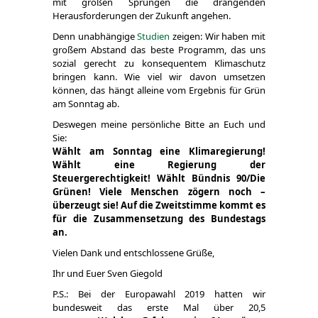
mit großen Sprüngen die drängenden
Herausforderungen der Zukunft angehen.
Denn unabhängige
Studien
zeigen: Wir haben mit
großem Abstand das beste Programm, das uns
sozial gerecht zu konsequentem Klimaschutz
bringen kann. Wie viel wir davon umsetzen
können, das hängt alleine vom Ergebnis für Grün
am Sonntag ab.
Deswegen meine persönliche Bitte an Euch und
Sie:
Wählt am Sonntag eine Klimaregierung!
Wählt eine Regierung der
Steuergerechtigkeit! Wählt Bündnis 90/Die
Grünen! Viele Menschen zögern noch –
überzeugt sie! Auf die Zweitstimme kommt es
für die Zusammensetzung des Bundestags
an.
Vielen Dank und entschlossene Grüße,
Ihr und Euer Sven Giegold
P.S.: Bei der Europawahl 2019 hatten wir
bundesweit das erste Mal über 20,5