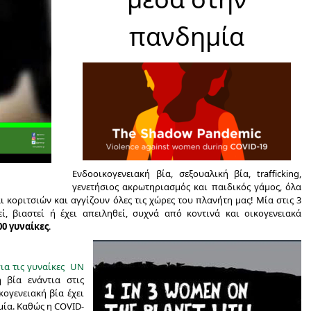
πανδημία
Ενδοοικογενειακή βία, σεξουαλική βία, trafficking,
γενετήσιος ακρωτηριασμός και παιδικός γάμος, όλα
 κοριτσιών και αγγίζουν όλες τις χώρες του πλανήτη μας! Μία στις 3
ί, βιαστεί ή έχει απειληθεί, συχνά από κοντινά και οικογενειακά
00 γυναίκες
.
ια τις γυναίκες UN
βία ενάντια στις
κογενειακή βία έχει
μία. Καθώς η COVID-