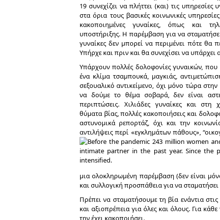
19 συνεχίζει να πλήττει (και) τις υπηρεσίες 
στα όρια τους βασικές κοινωνικές υπηρεσίες
κακοποιημένες γυναίκες, όπως και τηλ
υποστήριξης. Η παρέμβαση για να σταματήσει
γυναίκες δεν μπορεί να περιμένει πότε θα π
Υπήρχε και πριν και θα συνεχίσει να υπάρχει 
Υπάρχουν πολλές δολοφονίες γυναικών, που
ένα κλίμα τσαμπουκά, μαγκιάς, αντιμετώπισ
σεξουαλικό αντικείμενο, όχι μόνο τώρα στην 
να δούμε το θέμα σοβαρά, δεν είναι αστ
περιπτώσεις. Χιλιάδες γυναίκες και στη
θύματα βίας, πολλές κακοποιήσεις και δολοφ
αστυνομικά ρεπορτάζ, όχι και την κοινων
αντιλήψεις περί «εγκλημάτων πάθους», “οικ
μια ολοκληρωμένη παρέμβαση (δεν είναι μόν
και συλλογική προσπάθεια για να σταματήσει 
Πρέπει να σταματήσουμε τη βία ενάντια στις 
και αξιοπρέπεια για όλες και όλους. Για κάθ
την έχει κακοποιήσει.