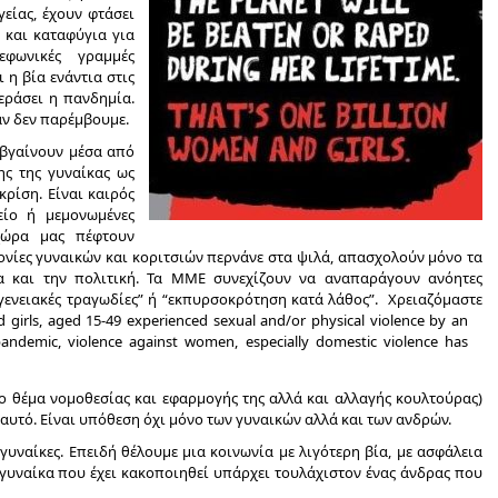
υγείας, έχουν φτάσει
 και καταφύγια για
εφωνικές γραμμές
 η βία ενάντια στις
εράσει η πανδημία.
αν δεν παρέμβουμε.
 βγαίνουν μέσα από
ης της γυναίκας ως
κρίση. Είναι καιρός
είο ή μεμονωμένες
 χώρα μας πέφτουν
ονίες γυναικών και κοριτσιών περνάνε στα ψιλά, απασχολούν μόνο τα
ία και την πολιτική. Τα ΜΜΕ συνεχίζουν να αναπαράγουν ανόητες
ογενειακές τραγωδίες” ή “εκπυρσοκρότηση κατά λάθος”.
Χρειαζόμαστε
ο θέμα νομοθεσίας και εφαρμογής της αλλά και αλλαγής κουλτούρας)
αυτό. Είναι υπόθεση όχι μόνο των γυναικών αλλά και των ανδρών.
γυναίκες. Επειδή θέλουμε μια κοινωνία με λιγότερη βία, με ασφάλεια
ε γυναίκα που έχει κακοποιηθεί υπάρχει τουλάχιστον ένας άνδρας που