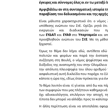
έγκυρες και σύννομες όλες οι εν τω μεταξύ
Αμφιβάλλω αν στη συνταγματική ιστορία τη
παραβίαση του δεδικασμένου και της αρχής 
Είναι μάλιστα χαρακτηριστικό ότι ο νόμος
υπόθεσης ενώπιον του ΣτΕ. Ορίζει ρητά ότ
ενεργειών και διαδικασιών που π
των
ΕΥΔΑΠ
και
ΕΥΑΘ
στο
Υπερταμείο
και απ
προσβληθούν ενώπιον του
ΣτΕ
. Με τη μέθο
ξεχαστεί.
Όμως το θέμα δεν λήγει εδώ, αντίθετα εδώ α
πολιτών και φορέων και παρά την ένσταση
συζήτηση στη Βουλή, ο νόμος ψηφίστηκε κα
διέξοδος της αναπομπής του στην Ολομέλεια 
την απόλυτη πλειοψηφία του όλου αριθμού 
ασφαλιστική αυτή δικλείδα που παρέχει το Σύ
κάποτε η ώρα της, ιδίως όταν πρόκειται για έν
Το θέμα λοιπόν είναι τί γίνεται από δω και π
των συμφορών που μας πλήττουν καθημερινά κ
όχι αδικαιολόγητα, επιλέγουν την αποχή, τ
τίποτα δεν μπορεί να αλλάξει προς το καλύτερ
Η άλλη περίπτωση είναι να αποτελέσει αφορ