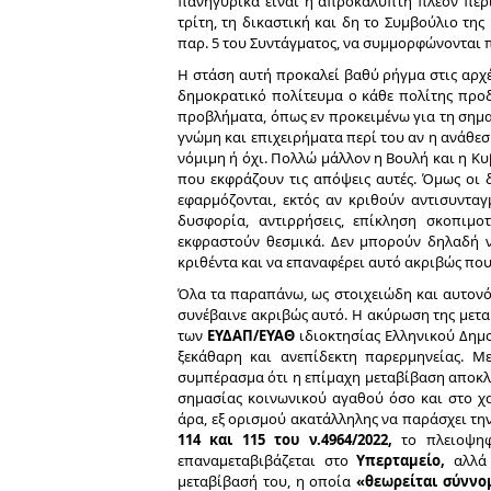
πανηγυρικά είναι η απροκάλυπτη πλέον περι
τρίτη, τη δικαστική και δη το Συμβούλιο της
παρ. 5 του Συντάγματος, να συμμορφώνονται 
Η στάση αυτή προκαλεί βαθύ ρήγμα στις αρχές
δημοκρατικό πολίτευμα ο κάθε πολίτης προδ
προβλήματα, όπως εν προκειμένω για τη σημα
γνώμη και επιχειρήματα περί του αν η ανάθε
νόμιμη ή όχι. Πολλώ μάλλον η Βουλή και η Κυ
που εκφράζουν τις απόψεις αυτές. Όμως οι δ
εφαρμόζονται, εκτός αν κριθούν αντισυντα
δυσφορία, αντιρρήσεις, επίκληση σκοπιμ
εκφραστούν θεσμικά. Δεν μπορούν δηλαδή ν
κριθέντα και να επαναφέρει αυτό ακριβώς που
Όλα τα παραπάνω, ως στοιχειώδη και αυτονόη
συνέβαινε ακριβώς αυτό. Η ακύρωση της μετ
των
ΕΥΔΑΠ/ΕΥΑΘ
ιδιοκτησίας Ελληνικού Δημο
ξεκάθαρη και ανεπίδεκτη παρερμηνείας. Μ
συμπέρασμα ότι η επίμαχη μεταβίβαση αποκλε
σημασίας κοινωνικού αγαθού όσο και στο 
άρα, εξ ορισμού ακατάλληλης να παράσχει τη
114 και 115 του ν.4964/2022,
το πλειοψηφ
επαναμεταβιβάζεται στο
Υπερταμείο,
αλλά 
μεταβίβασή του, η οποία
«θεωρείται σύννομ