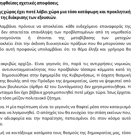
 ληφθείσες σχετικές αποφάσεις
.
ς χώρας έχει ποτέ λάβει χώρα μια τόσο κατάφωρη και προκλητική
της διάκρισης των εξουσιών.
 λαμβάνει πρόνοια να αποκλείσει κάθε ενδεχόμενο επαναφοράς της
ι δεν απαιτείται επανάληψη των προβλεπομένων από τη νομοθεσία
ροηγούνται ή έπονται της μεταβίβασης των μετοχών
οκλείει έτσι την έκδοση διοικητικών πράξεων που θα μπορούσαν να
δο αυτή προφανώς υπολαμβάνει ότι το θέμα έληξε και γρήγορα θα
κριβώς αρχίζει. Είναι γεγονός ότι, παρά τις αντιρρήσεις νομικών,
 αντισυνταγματικότητας που προέβαλαν τέσσερα κόμματα κατά τη
ι δημοσιεύθηκε στην Εφημερίδα της Κυβερνήσεως. Η έσχατη θεσμική
της Βουλής από την Πρόεδρο της Δημοκρατίας, ώστε να ψηφιστεί από
των βουλευτών (άρθρο 42 του Συντάγματος) δεν χρησιμοποιήθηκε. Η
νταγμα δεν έχει βέβαια χρησιμοποιηθεί ποτέ μέχρι τώρα. Ίσως έρχεται
α τόσο μείζον πολιτειακό ζήτημα.
έρα. Η μία περίπτωση είναι το γεγονός να θαφτεί μέσα στον καταιγισμό
αι να λησμονηθεί. Ο απόηχός του θα ενισχύει την στάση εκείνων που,
ην αδιαφορία και την παραίτηση, πεπεισμένοι ότι στον κόσμο αυτό
ο.
μή να κοιτάξουμε κατάματα τους θεσμούς της δημοκρατίας μας, τόσο