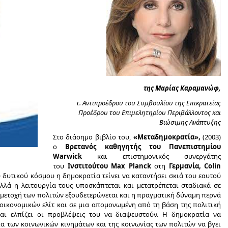
της Μαρίας Καραμανώφ,
τ. Αντιπροέδρου του Συμβουλίου της Επικρατείας
Προέδρου του Επιμελητηρίου Περιβάλλοντος και
Βιώσιμης Ανάπτυξης
Στο διάσημο βιβλίο του,
«Μεταδημοκρατία»,
(2003)
ο
Βρετανός καθηγητής του Πανεπιστημίου
Warwick
και επιστημονικός συνεργάτης
του
Ινστιτούτου Max Planck
στη
Γερμανία, Colin
 δυτικού κόσμου η δημοκρατία τείνει να καταντήσει σκιά του εαυτού
λλά η λειτουργία τους υποσκάπτεται και μετατρέπεται σταδιακά σε
μμετοχή των πολιτών εξουδετερώνεται και η πραγματική δύναμη περνά
οικονομικών ελίτ και σε μια απομονωμένη από τη βάση της πολιτική
αι ελπίζει οι προβλέψεις του να διαψευστούν. Η δημοκρατία να
εια των κοινωνικών κινημάτων και της κοινωνίας των πολιτών να βγει