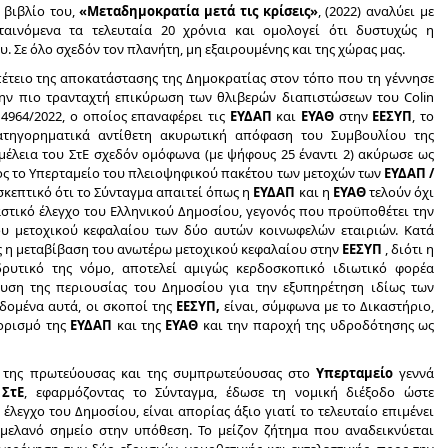
 βιβλίο του,
«Μεταδημοκρατία μετά τις κρίσεις»
, (2022) αναλύει με
κταινόμενα τα τελευταία 20 χρόνια και ομολογεί ότι δυστυχώς η
. Σε όλο σχεδόν τον πλανήτη, μη εξαιρουμένης και της χώρας μας.
πέτειο της αποκατάστασης της Δημοκρατίας στον τόπο που τη γέννησε
την πιο τρανταχτή επικύρωση των θλιβερών διαπιστώσεων του Colin
4964/2022, ο οποίος επαναφέρει τις
ΕΥΔΑΠ
και
ΕΥΑΘ
στην
ΕΕΣΥΠ
, το
ατηγορηματικά αντίθετη ακυρωτική απόφαση του Συμβουλίου της
ομέλεια του ΣτΕ σχεδόν ομόφωνα (με ψήφους 25 έναντι 2) ακύρωσε ως
ος το Υπερταμείο του πλειοψηφικού πακέτου των μετοχών των
ΕΥΔΑΠ /
σκεπτικό ότι το Σύνταγμα απαιτεί όπως η
ΕΥΔΑΠ
και η
ΕΥΑΘ
τελούν όχι
στικό έλεγχο του Ελληνικού Δημοσίου, γεγονός που προϋποθέτει την
υ μετοχικού κεφαλαίου των δύο αυτών κοινωφελών εταιριών. Κατά
ς η μεταβίβαση του ανωτέρω μετοχικού κεφαλαίου στην
ΕΕΣΥΠ
, διότι η
ρυτικό της νόμο, αποτελεί αμιγώς κερδοσκοπικό ιδιωτικό φορέα
ευση της περιουσίας του Δημοσίου για την εξυπηρέτηση ιδίως των
δομένα αυτά, οι σκοποί της
ΕΕΣΥΠ,
είναι, σύμφωνα με το Δικαστήριο,
ορισμό της
ΕΥΔΑΠ
και της
ΕΥΑΘ
και την παροχή της υδροδότησης ως
 της πρωτεύουσας και της συμπρωτεύουσας στο
Υπερταμείο
γεννά
ο
ΣτΕ
, εφαρμόζοντας το Σύνταγμα, έδωσε τη νομική διέξοδο ώστε
λεγχο του Δημοσίου, είναι απορίας άξιο γιατί το τελευταίο επιμένει
 μελανό σημείο στην υπόθεση. Το μείζον ζήτημα που αναδεικνύεται