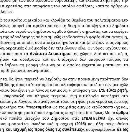
φρόνηση των δύο εξουσιών, νομοθετικής και εκτελεστικής, προς την
 Επικρατείας, στις αποφάσεις του οποίου οφείλουν, κατά το άρθρο 95
πλήρως.
 του Κράτους Δικαίου και κλονίζει τα θεμέλια του πολιτεύματος. Στο
ήλως μπορεί και οφείλει να έχει τη δική του άποψη για τα δημόσια
σία του νερού ως δημόσιου αγαθού ζωτικής σημασίας, και να εκφέρει
ση της υδροδότησης σε ένα αμιγώς κερδοσκοπικό φορέα είναι σκόπιμη,
βέρνηση, οι οποίες αντίστοιχα εισηγούνται και ψηφίζουν τους νόμους
ημοκρατικές διαδικασίες δεν τελειώνουν εδώ. Οι νόμοι ισχύουν και
γματικοί από τα
Ανώτατα Δικαστήρια
της χώρας. Από κει και πέρα,
οτήτων και αδιεξόδων, και αν υπάρχουν, δεν μπορούν πάντως να
α λάβουν τη μορφή νέου νόμου ο οποίος έρχεται να ματαιώσει τα
 κρίθηκε αντισυνταγματικό.
τα, θα ήταν περιττό να λεχθούν, αν στην προκειμένη περίπτωση δεν
αβίβασης προς το Υπερταμείο του πλειοψηφικού πακέτου των μετοχών
σίου δεν έγινε για λόγους τυπικούς. Η απόφαση του
ΣτΕ είναι ρητή
,
ε μακροσκελή και πλήρως τεκμηριωμένη αιτιολογία καταλήγει στο
ίεται για λόγους που ανάγονται τόσο στη φύση του νερού ως ζωτικής
χαρακτήρα του
Υπερταμείου
ως εταιρείας αμιγώς κερδοσκοπικής και,
ν υδροδότηση υπό όρους δημόσιας υπηρεσίας. Και όμως. Με τα
άρθρα
ικό πακέτο μετοχών του Δημοσίου στις
ΕΥΔΑΠ/ΕΥΑΘ
όχι απλώς
νομιμοποιείται αναδρομικά η αρχική
(2016)
και ήδη ακυρωθείσα
η και ισχυρή ως προς όλες τις συνέπειες»
, αναγνωρίζονται
δε ως