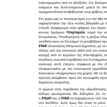
ενδυναμωμένη από το αδιέξοδο. Στο δεύτερο
ενάργεια και διεπιστημονική ματιά τα τε
πραγματικότητα επιβεβαιώνει τους φόβους του
Στη χώρα μας οι πανηγυρισμοί για την 48η ε
σφραγίστηκαν την ίδια κιόλας βδομάδα με 
Crouch. Αναφέρομαι στην ψήφιση του νόμου 
κοινώς λεγόμενο
Υπερταμείο
, παρά την κ
Επικρατείας. Υπενθυμίζεται ότι η μείζων Ολ
αντίθετη προς το Σύνταγμα τη μεταβίβαση πρ
ΕΥΑΘ
ιδιοκτησίας Ελληνικού Δημοσίου, με το 
απλώς υπό την εποπτεία, αλλά υπό τον ουσια
κατοχή από το Δημόσιο της πλειοψηφίας το
συνέπεια, συνιστά παράβαση του Συντάγματο
ανώνυμη αυτή εταιρία, σύμφωνα με τον ιδ
επιφορτισμένο με την οικονομική εκμετάλλ
δανειακών υποχρεώσεων της χώρας. Με τα δε
εγγενώς ασύμβατοι προς τον κοινωφελή προ
δημόσιας υπηρεσίας.
Η εμμονή στην παράδοση της υδροδότησης
εύλογα ερωτηματικά. Με δεδομένο ότι τ
η
ΕΥΔΑΠ
και η
ΕΥΑΘ
να παραμείνουν υπό τον έ
στο αντίθετο. Αυτό όμως δεν είναι το μόνο