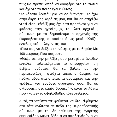
πως θα πρέπει απλά να αναφέρει για τη φωτιά
και όχι για το ποιος έχει ευθύνες.
“Σε κάλεσα λοιπόν για να σε ξυπνήσω. Σε έχω
στην άκρη της καρδιάς μου, και θα σε στηρίξω
γιατί είσαι εξελίξιμος, έχεις τα προσόντα για να
φτάσεις στην ηγεσία(…)», του λέει αρχικά ,
σύμφωνα με το δημοσίευμα ο αρχηγός της
Πυροσβεστικής, ο οποίος όμως μετά αλλάζει
εντελώς στάση, λέγοντας του:
«Που πας να δείξεις ικανότητες με τα θηρία; Με
100 νεκρούς. Που πας ρε;».
«Θάψε τα, μην μπλέξεις σου μεταφέρω άνωθεν
εντολές, πολιτικές,«από το υπουργείο», μη
δείξεις ονόματα, θα τα βάλεις με την
περιφερειάρχη, φτιάχτα απλά, ο άνεμος, τα
πεύκα, μέσα στα σπίτια, τα αυθαίρετα και μην
γράψεις για ευθύνες ανωτέρων σου. Θα σε
σκίσουμε… θες καμία δυσμενή;», είναι τα λόγια
που «καίνε» το υψηλόβαθμο τότε στέλεχος.
Αυτά, τα “απίστευτα” φαίνεται να διαμείφθηκαν
στο τότε ανώτατο επίπεδο της Πυροσβεστικής
σύμφωνα με το δημοσίευμα της έγκριτης
εφημερίδας. Μένει βέβαια να αποδειχθούν ή να