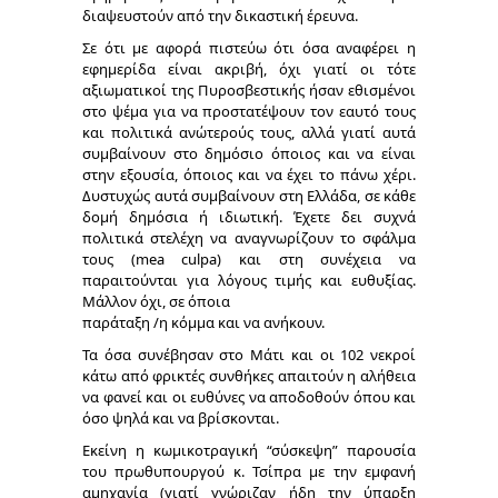
διαψευστούν από την δικαστική έρευνα.
Σε ότι με αφορά πιστεύω ότι όσα αναφέρει η
εφημερίδα είναι ακριβή, όχι γιατί οι τότε
αξιωματικοί της Πυροσβεστικής ήσαν εθισμένοι
στο ψέμα για να προστατέψουν τον εαυτό τους
και πολιτικά ανώτερούς τους, αλλά γιατί αυτά
συμβαίνουν στο δημόσιο όποιος και να είναι
στην εξουσία, όποιος και να έχει το πάνω χέρι.
Δυστυχώς αυτά συμβαίνουν στη Ελλάδα, σε κάθε
δομή δημόσια ή ιδιωτική. Έχετε δει συχνά
πολιτικά στελέχη να αναγνωρίζουν το σφάλμα
τους (mea culpa) και στη συνέχεια να
παραιτούνται για λόγους τιμής και ευθυξίας.
Μάλλον όχι, σε όποια
παράταξη /η κόμμα και να ανήκουν.
Τα όσα συνέβησαν στο Μάτι και οι 102 νεκροί
κάτω από φρικτές συνθήκες απαιτούν η αλήθεια
να φανεί και οι ευθύνες να αποδοθούν όπου και
όσο ψηλά και να βρίσκονται.
Εκείνη η κωμικοτραγική “σύσκεψη” παρουσία
του πρωθυπουργού κ. Τσίπρα με την εμφανή
αμηχανία (γιατί γνώριζαν ήδη την ύπαρξη