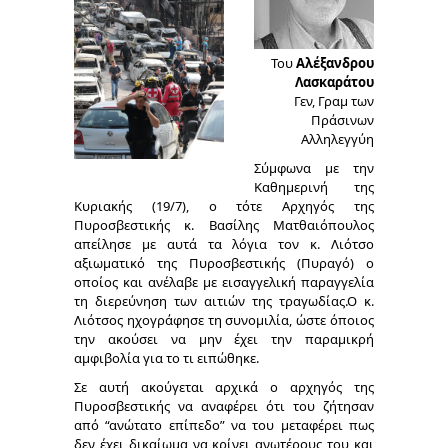
Του
Αλέξανδρου
Λασκαράτου
Γεν, Γραμ των
Πράσινων
Αλληλεγγύη
Σύμφωνα με την
Καθημερινή της
Κυριακής (19/7), ο τότε Αρχηγός της
Πυροσβεστικής κ. Βασίλης Ματθαιόπουλος
απείλησε με αυτά τα λόγια τον κ. Λιότσο
αξιωματικό της Πυροσβεστικής (Πυραγό) ο
οποίος και ανέλαβε με εισαγγελική παραγγελία
τη διερεύνηση των αιτιών της τραγωδίας.Ο κ.
Λιότσος ηχογράφησε τη συνομιλία, ώστε όποιος
την ακούσει να μην έχει την παραμικρή
αμφιβολία για το τι ειπώθηκε.
Σε αυτή ακούγεται αρχικά ο αρχηγός της
Πυροσβεστικής να αναφέρει ότι του ζήτησαν
από “ανώτατο επίπεδο” να του μεταφέρει πως
δεν έχει δικαίωμα να κρίνει ανωτέρους του και