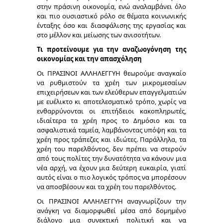
στην πράσινη οικονομία, ενώ αναλαμβάνει όλο
και πιο ουσιαστικό ρόλο σε θέματα κοινωνικής
ένταξης όσο και διασφάλισης της εργασίας και
στο μέλλον και μείωσης των ανισοτήτων.
Τι προτείνουμε για την αναζωογόνηση της
οικονομίας και την απασχόληση
Οι ΠΡΑΣΙΝΟΙ ΑΛΛΗΛΕΓΓΥΗ θεωρούμε αναγκαίο
να ρυθμιστούν τα χρέη των μικρομεσαίων
επιχειρήσεων και των ελεύθερων επαγγελματιών
με ευέλικτο κι αποτελεσματικό τρόπο, χωρίς να
ενθαρρύνονται οι επιτήδειοι κακοπληρωτές,
ιδιαίτερα τα χρέη προς το Δημόσιο και τα
ασφαλιστικά ταμεία, λαμβάνοντας υπόψη και τα
χρέη προς τράπεζες και ιδιώτες. Παράλληλα, τα
χρέη του παρελθόντος, δεν πρέπει να στερούν
από τους πολίτες την δυνατότητα να κάνουν μια
νέα αρχή, να έχουν μια δεύτερη ευκαιρία, γιατί
αυτός είναι ο πιο λογικός τρόπος να μπορέσουν
να αποσβέσουν και τα χρέη του παρελθόντος.
Οι ΠΡΑΣΙΝΟΙ ΑΛΛΗΛΕΓΓΥΗ αναγνωρίζουν την
ανάγκη να διαμορφωθεί μέσα από δομημένο
διάλογο μια συνεκτική πολιτική και να