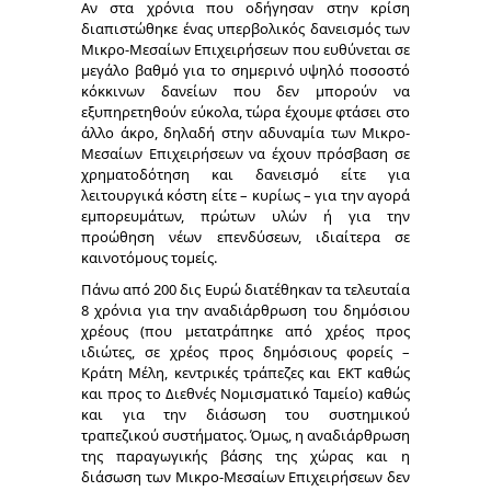
Αν στα χρόνια που οδήγησαν στην κρίση
διαπιστώθηκε ένας υπερβολικός δανεισμός των
Μικρο-Μεσαίων Επιχειρήσεων που ευθύνεται σε
μεγάλο βαθμό για το σημερινό υψηλό ποσοστό
κόκκινων δανείων που δεν μπορούν να
εξυπηρετηθούν εύκολα, τώρα έχουμε φτάσει στο
άλλο άκρο, δηλαδή στην αδυναμία των Μικρο-
Μεσαίων Επιχειρήσεων να έχουν πρόσβαση σε
χρηματοδότηση και δανεισμό είτε για
λειτουργικά κόστη είτε – κυρίως – για την αγορά
εμπορευμάτων, πρώτων υλών ή για την
προώθηση νέων επενδύσεων, ιδιαίτερα σε
καινοτόμους τομείς.
Πάνω από 200 δις Ευρώ διατέθηκαν τα τελευταία
8 χρόνια για την αναδιάρθρωση του δημόσιου
χρέους (που μετατράπηκε από χρέος προς
ιδιώτες, σε χρέος προς δημόσιους φορείς –
Κράτη Μέλη, κεντρικές τράπεζες και ΕΚΤ καθώς
και προς το Διεθνές Νομισματικό Ταμείο) καθώς
και για την διάσωση του συστημικού
τραπεζικού συστήματος. Όμως, η αναδιάρθρωση
της παραγωγικής βάσης της χώρας και η
διάσωση των Μικρο-Μεσαίων Επιχειρήσεων δεν