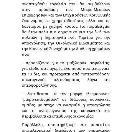
αναπτυχθούν εργαλεία που θα συμβάλλουν
στην πρόσβαση των Μικρο-Μεσαίων
Επιχειρήσεων και των Επιχειρήσεων Κοινωνικής
Οικονομίας σε χρηματοδοτήσεις αλλά και σε
δανεισμού με χαμηλό κόστος. Για παράδειγμα,
θα ήταν πολύ πιο σημαντικό για την ζωή των
πολιτών η δημιουργία ενός Ταμείου για την
Απασχόληση, την Οικολογική Βιωσιμότητα και
την Κοινωνική Συνοχή με την διάθεση χρημάτων
που
– προορίζονται για το “μαξιλαράκι ασφαλείας”
για έξοδο στις αγορές, ένα ποσό που ξεπερνάει
τα 10 δις, και προέρχεται από “υπεραπόδοση”
πρωτογενούς πλεονάσματος λόγω της
υπερφορολόγησης.
– διατίθενται με την μορφή ελεημοσύνης
“μικρο-επιδομάτων” σε διάφορες κοινωνικές
ομάδες, με στόχο να ενισχυθεί η απασχόληση
και η αναζωογόνηση της κοινωνικά και
περιβαλλοντικά υπεύθυνης οικονομίας.
Παράλληλα, υποστηρίζουμε ότι απαιτείται
αποτελεσματική διαχείριση των σημαντικών