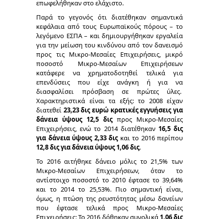
επωφελήθηκαν στο ελάχιστο.
Παρά το γεγονός ότι διατέθηκαν σημαντικά
κεφάλαια από τους Ευρωπαϊκούς πόρους – το
λεγόμενο ΕΣΠΑ – και δημιουργήθηκαν εργαλεία
για την μείωση του κινδύνου από τον δανεισμό
προς τις Μικρο-Μεσαίες Επιχειρήσεις, μικρό
ποσοστό Μικρο-Μεσαίων Επιχειρήσεων
κατάφερε να χρηματοδοτηθεί τελικά για
επενδύσεις που είχε ανάγκη ή για να
διασφαλίσει πρόσβαση σε πρώτες ύλες.
Χαρακτηριστικά είναι τα εξής: το 2008 είχαν
διατεθεί
23,23 δις ευρώ κρατικές εγγυήσεις για
δάνεια ύψους 12,5 δις
προς Μικρο-Μεσαίες
Επιχειρήσεις, ενώ το 2014 διατέθηκαν
16,5 δις
για δάνεια ύψους 2,33 δις
και το 2016 περίπου
12,8 δις για δάνεια ύψους 1,06 δις
.
Το 2016 αιτήθηκε δάνειο μόλις το 21,5% των
Μικρο-Μεσαίων Επιχειρήσεων, όταν το
αντίστοιχο ποσοστό το 2010 έφτασε το 39,64%
και το 2014 το 25,53%. Πιο σημαντική είναι,
όμως, η πτώση της ρευστότητας μέσω δανείων
που έφτασε τελικά προς Μικρο-Μεσαίες
Επιχειρήσεις: Το 2016 δόθηκαν συνολικά
1,06 δις