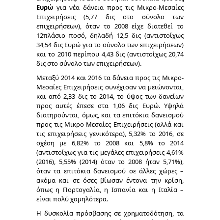
Ευρώ
για νέα δάνεια προς τις Μικρο-Μεσαίες
Επιχειρήσεις (5,77 δις στο σύνολο των
επιχειρήσεων), όταν το 2008 είχε διατεθεί το
12πλάσιο ποσό, δηλαδή 12,5 δις (αντιστοίχως
34,54 δις Ευρώ για το σύνολο των επιχειρήσεων)
και το 2010 περίπου 4,43 δις (αντιστοίχως 20,74
δις στο σύνολο των επιχειρήσεων).
Μεταξύ 2014 και 2016 τα δάνεια προς τις Μικρο-
Μεσαίες Επιχειρήσεις συνέχισαν να μειώνονται,
και από 2,33 δις το 2014, το ύψος των δανείων
προς αυτές έπεσε στα 1,06 δις Ευρώ. Υψηλά
διατηρούνται, όμως, και τα επιτόκια δανεισμού
προς τις Μικρο-Μεσαίες Επιχειρήσεις (αλλά και
τις επιχειρήσεις γενικότερα), 5,32% το 2016, σε
σχέση με 6,82% το 2008 και 5,8% το 2014
(αντιστοίχως για τις μεγάλες επιχειρήσεις 4,61%
(2016), 5,55% (2014) όταν το 2008 ήταν 5,71%),
όταν τα επιτόκια δανεισμού σε άλλες χώρες –
ακόμα και σε όσες βίωσαν έντονα την κρίση,
όπως η Πορτογαλία, η Ισπανία και η Ιταλία –
είναι πολύ χαμηλότερα.
Η δυσκολία πρόσβασης σε χρηματοδότηση, τα