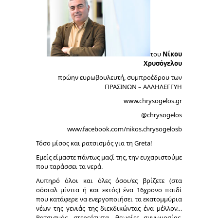
του
Νίκου
Χρυσόγελου
πρώην ευρωβουλευτή, συμπροέδρου των
ΠΡΑΣΙΝΩΝ – ΑΛΛΗΛΕΓΓΥΗ
www.chrysogelos.gr
@chrysogelos
www.facebook.com/nikos.chrysogelosb
Τόσο μίσος και ρατσισμός για τη Greta!
Εμείς είμαστε πάντως μαζί της, την ευχαριστούμε
που ταράσσει τα νερά.
Λυπηρό όλοι και όλες όσοι/ες βρίζετε (στα
σόσιαλ μίντια ή και εκτός) ένα 16χρονο παιδί
που κατάφερε να ενεργοποιήσει τα εκατομμύρια
νέων της γενιάς της διεκδικώντας ένα μέλλον…
Ρατσισμός, στερεότυπα, θεωρίες συνωμοσίας,