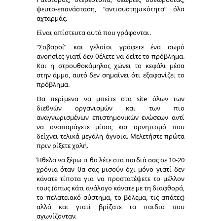
ψευτο-επανάσταση, “αντισυστημικότητα” όλα
αχταρμάς.
Είναι απίστευτα αυτά που γράφονται.
“Σοβαροί” και γελοίοι γράφετε ένα σωρό
ανοησίες γιατί δεν θέλ
ετε να δείτε το πρόβλημα.
Και η στρουθοκάμηλος χώνει το κεφάλι μέσα
στην άμμο, αυτό δεν σημαίνει ότι εξαφανίζει το
πρόβλημα.
Θα περίμενα να μπείτε στα site όλων των
διεθνών οργανισμών και των πιο
αναγνωρισμένων επιστημονικών ενώσεων αντί
να αναπαράγετε μίσος και αρνητισμό που
δείχνει τελικά μεγάλη άγνοια. Μελετήστε πρώτα
πριν ρίξετε χολή.
Ήθελα να ξέρω τι θα λέτε στα παιδιά σας σε 10-20
χρόνια όταν θα σας μισούν όχι μόνο γιατί δεν
κάνατε τίποτα για να προστατέψετε το μέλλον
τους (όπως κάτι ανάλογο κάνατε με τη διαφθορά,
το πελατειακό σύστημα, το βόλεμα, τις απάτες)
αλλά και γιατί βρίζατε τα παιδιά που
αγωνίζονταν.