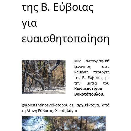
της Β. Εύβοιας
για
ευαισθητοποίηση
Μια φωτογραφική
ξενάγηση στις
καμένες περιοχές
της Β. Εύβοιας, με
την ματιά του
Κωνσταντίνου
Βοκοτόπουλου
,
@KonstantinosVokotopoulos, αρχιτέκτονα, από
τη Λίμνη Εύβοιας. Χωρίς λόγια