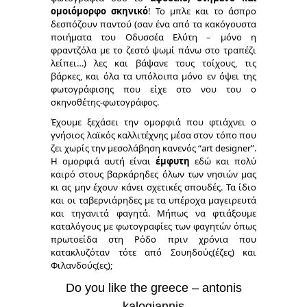
ομοιόμορφο σκηνικό
! Το μπλε και το άσπρο
δεσπόζουν παντού (σαν ένα από τα κακόγουστα
ποιήματα του Οδυσσέα Ελύτη – μόνο η
φραντζόλα με το ζεστό ψωμί πάνω στο τραπέζι
λείπει…) λες και βάψανε τους τοίχους, τις
βάρκες, και όλα τα υπόλοιπα μόνο εν όψει της
φωτογράφισης που είχε στο νου του ο
σκηνοθέτης-φωτογράφος.
Έχουμε ξεχάσει την ομορφιά που φτιάχνει ο
γνήσιος λαϊκός καλλιτέχνης μέσα στον τόπο που
ζει χωρίς την μεσολάβηση κανενός “
art designer
”.
Η ομορφιά αυτή είναι
έμφυτη
εδώ και πολύ
καιρό στους βαρκάρηδες όλων των νησιών μας
κι ας μην έχουν κάνει σχετικές σπουδές. Τα ίδιο
και οι ταβερνιάρηδες με τα υπέροχα μαγειρευτά
και τηγανιτά φαγητά. Μήπως να φτιάξουμε
καταλόγους με φωτογραφίες των φαγητών όπως
πρωτοείδα στη Ρόδο πριν χρόνια που
κατακλυζόταν τότε από Σουηδούς(έζες) και
Φιλανδούς(ες);
Do you like the greece – antonis
kalogiannis