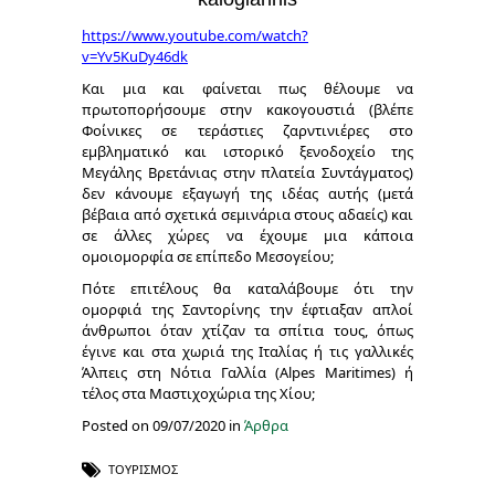
https
://
www
.
youtube
.
com
/
watch
?
v
=
Yv
5
KuDy
46
dk
Και μια και φαίνεται πως θέλουμε να
πρωτοπορήσουμε στην κακογουστιά (βλέπε
Φοίνικες σε τεράστιες ζαρντινιέρες στο
εμβληματικό και ιστορικό ξενοδοχείο της
Μεγάλης Βρετάνιας στην πλατεία Συντάγματος)
δεν κάνουμε εξαγωγή της ιδέας αυτής (μετά
βέβαια από σχετικά σεμινάρια στους αδαείς) και
σε άλλες χώρες να έχουμε μια κάποια
ομοιομορφία σε επίπεδο Μεσογείου;
Πότε επιτέλους θα καταλάβουμε ότι την
ομορφιά της Σαντορίνης την έφτιαξαν απλοί
άνθρωποι όταν χτίζαν τα σπίτια τους, όπως
έγινε και στα χωριά της Ιταλίας ή τις
γαλλικές
Άλπεις στη Νότια Γαλλία (
Alpes Maritimes
) ή
τέλος στα Μαστιχοχώρια της Χίου;
Posted on 09/07/2020 in
Άρθρα
ΤΟΥΡΙΣΜΌΣ