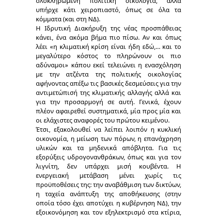
ολοκληρωμένη πολιτική οικολογία, αλλά
υπήρχε κάτι χειροπιαστό, όπως σε όλα τα
κόμματα (και στη ΝΔ).
Η Ιδρυτική Διακήρυξη της νέας προσπάθειας
κάνει, ένα ακόμα βήμα πιο πίσω. Αν και όπως
λέει «η κλιματική κρίση είναι ήδη εδώ,… και το
μεγαλύτερο κόστος το πληρώνουν οι πιο
αδύναμοι» κάπου εκεί τελειώνει η ενασχόληση
με την ατζέντα της πολιτικής οικολογίας
αφήνοντας απέξω τις βασικές δεσμεύσεις για την
αντιμετώπισή της κλιματικής αλλαγής αλλά και
για την προσαρμογή σε αυτή. Γενικά, έχουν
πλέον αφαιρεθεί συστηματικά, μία προς μία και
οι ελάχιστες αναφορές του πρώτου κειμένου.
Έτσι, εξακολουθεί να λείπει λοιπόν η κυκλική
οικονομία, η μείωση των πόρων, η επανάχρηση
υλικών και τα μηδενικά απόβλητα. Για τις
εξορύξεις υδρογονανθράκων, όπως και για τον
λιγνίτη, δεν υπάρχει μισή κουβέντα. Η
ενεργειακή μετάβαση μένει χωρίς τις
προϋποθέσεις της: την αναβάθμιση των δικτύων,
η ταχεία ανάπτυξη της αποθήκευσης (στην
οποία τόσο έχει αποτύχει η κυβέρνηση ΝΔ), την
εξοικονόμηση και τον εξηλεκτρισμό στα κτίρια,