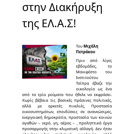
στην Διακήρυξη
της ΕΛ.Α.Σ!
Του
Μιχάλη
Πετράκου
Πριν από λίγες
εβδομάδες, το
Μανιφέστο του
Ινστιτούτου
Τσίπρα έβαζε την
οικολογία ως ένα
από τα τρία ρεύματα που ήθελε να εκφράσει.
Χωρίς βέβαια τις βασικές πράσινες πολιτικές,
αλλά με αρκετές πινελιές, Προστασία
οικοσυστημάτων, επενδύσεις σε ανανεώσιμες,
ενεργειακή δημοκρατία, προστασία των κοινών
αγαθών – νερό, γη, αέρας – , προληπτικά έργα
προσαρμογής στην κλιματική αλλαγή. Δεν ήταν