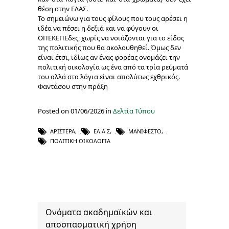
θέση στην ΕΛΑΣ.
Το σημειώνω για τους φίλους που τους αρέσει η
ιδέα να πέσει η δεξιά και να φύγουν οι
ΟΠΕΚΕΠΕδες, χωρίς να νοιάζονται για το είδος
της πολιτικής που θα ακολουθηθεί. Όμως δεν
είναι έτσι, ιδίως αν ένας φορέας ονομάζει την
πολιτική οικολογία ως ένα από τα τρία ρεύματά
του αλλά στα λόγια είναι απολύτως εχθρικός.
Φαντάσου στην πράξη
Posted on 01/06/2026 in
Δελτία Τύπου
ΑΡΙΣΤΕΡΆ
,
ΕΛ.Α.Σ
,
ΜΑΝΙΦΈΣΤΟ
,
ΠΟΛΙΤΙΚΉ ΟΙΚΟΛΟΓΊΑ
Ονόματα ακαδημαϊκών και
αποσπασματική χρήση