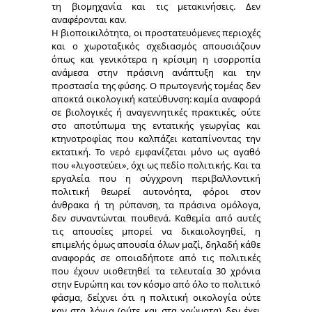
τη βιομηχανία και τις μετακινήσεις. Δεν
αναφέρονται καν.
Η βιοποικιλότητα, οι προστατευόμενες περιοχές
και ο χωροταξικός σχεδιασμός απουσιάζουν
όπως και γενικότερα η κρίσιμη η ισορροπία
ανάμεσα στην πράσινη ανάπτυξη και την
προστασία της φύσης. Ο πρωτογενής τομέας δεν
αποκτά οικολογική κατεύθυνση: καμία αναφορά
σε βιολογικές ή αναγεννητικές πρακτικές, ούτε
στο αποτύπωμα της εντατικής γεωργίας και
κτηνοτροφίας που καλπάζει καταπίνοντας την
εκτατική. Το νερό εμφανίζεται μόνο ως αγαθό
που «λιγοστεύει», όχι ως πεδίο πολιτικής. Και τα
εργαλεία που η σύγχρονη περιβαλλοντική
πολιτική θεωρεί αυτονόητα, φόροι στον
άνθρακα ή τη ρύπανση, τα πράσινα ομόλογα,
δεν συναντώνται πουθενά. Καθεμία από αυτές
τις απουσίες μπορεί να δικαιολογηθεί, η
επιμελής όμως απουσία όλων μαζί, δηλαδή κάθε
αναφοράς σε οποιαδήποτε από τις πολιτικές
που έχουν υιοθετηθεί τα τελευταία 30 χρόνια
στην Ευρώπη και τον κόσμο από όλο το πολιτικό
φάσμα, δείχνει ότι η πολιτική οικολογία ούτε
καν στα λόγια (ούτε και στα χρώματα) δεν έχει