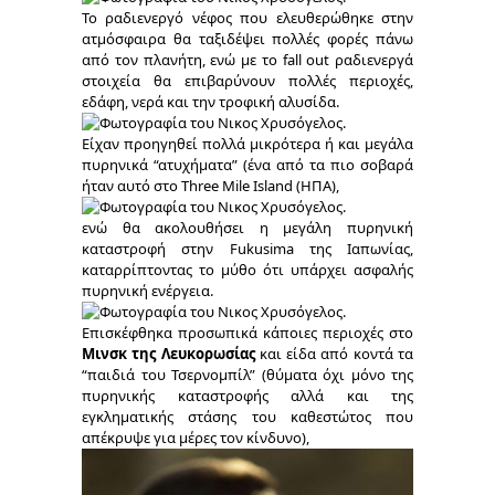
Το ραδιενεργό νέφος που ελευθερώθηκε στην
ατμόσφαιρα θα ταξιδέψει πολλές φορές πάνω
από τον πλανήτη, ενώ με το fall out ραδιενεργά
στοιχεία θα επιβαρύνουν πολλές περιοχές,
εδάφη, νερά και την τροφική αλυσίδα.
Είχαν προηγηθεί πολλά μικρότερα ή και μεγάλα
πυρηνικά “ατυχήματα” (ένα από τα πιο σοβαρά
ήταν αυτό στο Three Mile Island (HΠΑ),
ενώ θα ακολουθήσει η μεγάλη πυρηνική
καταστροφή στην Fukusima της Ιαπωνίας,
καταρρίπτοντας το μύθο ότι υπάρχει ασφαλής
πυρηνική ενέργεια.
Επισκέφθηκα προσωπικά κάποιες περιοχές στο
Μινσκ της Λευκορωσίας
και είδα από κοντά τα
“παιδιά του Τσερνομπίλ” (θύματα όχι μόνο της
πυρηνικής καταστροφής αλλά και της
εγκληματικής στάσης του καθεστώτος που
απέκρυψε για μέρες τον κίνδυνο),