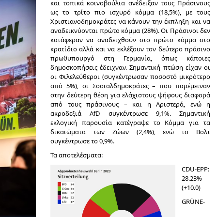
και τοπικά κοινοβούλια ανέδειξαν τους Πράσινους
ως το τρίτο πιο ισχυρό κόμμα (18,5%), με τους
Χριστιανοδημοκράτες να κάνουν την έκπληξη και να
αναδεικνύονται πρώτο κόμμα (28%). Οι Πράσινοι δεν
κατάφεραν να αναδειχθούν στο πρώτο κόμμα στο
κρατίδιο αλλά και να εκλέξουν τον δεύτερο πράσινο
πρωθυπουργό στη Γερμανία, όπως κάποιες
δημοσκοπήσεις έδειχναν. Σημαντική πτώση είχαν οι
οι Φιλελεύθεροι (συγκέντρωσαν ποσοστό μικρότερο
από 5%), οι Σοσιαλδημοκράτες – που παρέμειναν
στην δεύτερη θέση για ελάχιστους ψήφους διαφορά
από τους πράσινους – και η Αριστερά, ενώ η
ακροδεξιά AfD συγκέντρωσε 9,1%. Σημαντική
εκλογική παρουσία κατέγραψε το Κόμμα για τα
δικαιώματα των Ζώων (2,4%), ενώ το Βολτ
συγκέντρωσε το 0,9%.
Τα αποτελέσματα:
CDU-EPP:
28.23%
(+10.0)
GRÜNE-