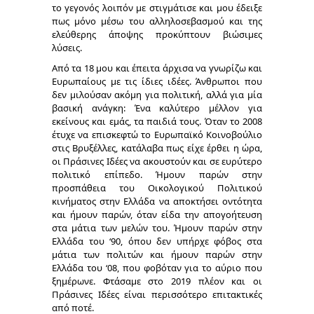
το γεγονός λοιπόν με στιγμάτισε και μου έδειξε
πως μόνο μέσω του αλληλοσεβασμού και της
ελεύθερης άποψης προκύπτουν βιώσιμες
λύσεις.
Από τα 18 μου και έπειτα άρχισα να γνωρίζω και
Ευρωπαίους με τις ίδιες ιδέες. Άνθρωποι που
δεν μιλούσαν ακόμη για πολιτική, αλλά για μία
βασική ανάγκη: Ένα καλύτερο μέλλον για
εκείνους και εμάς, τα παιδιά τους. Όταν το 2008
έτυχε να επισκεφτώ το Ευρωπαϊκό Κοινοβούλιο
στις Βρυξέλλες, κατάλαβα πως είχε έρθει η ώρα,
οι Πράσινες Ιδέες να ακουστούν και σε ευρύτερο
πολιτικό επίπεδο. Ήμουν παρών στην
προσπάθεια του Οικολογικού Πολιτικού
κινήματος στην Ελλάδα να αποκτήσει οντότητα
και ήμουν παρών, όταν είδα την απογοήτευση
στα μάτια των μελών του. Ήμουν παρών στην
Ελλάδα του ‘90, όπου δεν υπήρχε φόβος στα
μάτια των πολιτών και ήμουν παρών στην
Ελλάδα του ‘08, που φοβόταν για το αύριο που
ξημέρωνε. Φτάσαμε στο 2019 πλέον και οι
Πράσινες Ιδέες είναι περισσότερο επιτακτικές
από ποτέ.