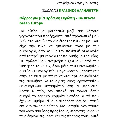
Υποψήφιου Ευρωβουλευτή
ΟΙΚΟΛΟΓΙΑ
Π
ΡΑΣΙΝΟΙ-ΑΛΛΗΛΕΓΓΥΗ
Θάρρος για μία Πράσινη Ευρώπη – Be Brave!
Green Europe
Θα ήθελα να μοιραστώ μαζί σας κάποια
γεγονότα που προέρχονται από προσωπικά μου
βιώματα. Διανύω το 28ο έτος της ηλικίας μου και
είχα την τύχη να “μπλεχτώ” τόσο με την
οικολογία, όσο και με την πολιτική οικολογία
από τα πρώιμα χρόνια της παιδικής μου ηλικίας.
Οι πρώτες μου αναμνήσεις ξεκινούν από τον
Οκτώβρη του 1997, όταν μέλη του Πανελληνίου
Δικτύου Οικολογικών Οργανώσεων μαζεύτηκαν
στην Καβάλα, με στόχο να διαμαρτυρηθούν για
τις συνθήκες λειτουργίας ενός εργοστασίου
φωσφορικών λιπασμάτων στη Ν. Καρβάλη.
Όντας 6 ετών, δεν αποκόμισα πολλά, όσον
αφορά το τεχνικό κομμάτι ωστόσο, αυτό που
έχω να θυμάμαι είναι ο αλληλοσεβασμός μεταξύ
εκείνων των ανθρώπων. Μου απηύθυναν πάντα
τον λόγο σαν ίσος προς ίσους, θέλοντας να δουν
πως έκρινα τις ιδέες και τις πράξεις τους. Αυτό