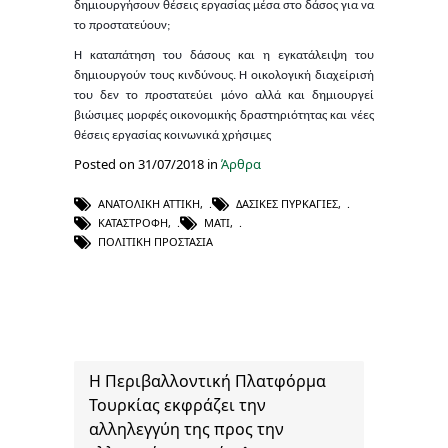
δημιουργήσουν θέσεις εργασίας μέσα στο δάσος για να
το προστατεύουν;
Η καταπάτηση του δάσους και η εγκατάλειψη του
δημιουργούν τους κινδύνους. Η οικολογική διαχείρισή
του δεν το προστατεύει μόνο αλλά και δημιουργεί
βιώσιμες μορφές οικονομικής δραστηριότητας και νέες
θέσεις εργασίας κοινωνικά χρήσιμες
Posted on 31/07/2018 in
Άρθρα
ΑΝΑΤΟΛΙΚΉ ΑΤΤΙΚΉ
,
ΔΑΣΙΚΈΣ ΠΥΡΚΑΓΙΈΣ
,
ΚΑΤΑΣΤΡΟΦΉ
,
ΜΆΤΙ
,
ΠΟΛΙΤΙΚΉ ΠΡΟΣΤΑΣΊΑ
Η Περιβαλλοντική Πλατφόρμα
Τουρκίας εκφράζει την
αλληλεγγύη της προς την