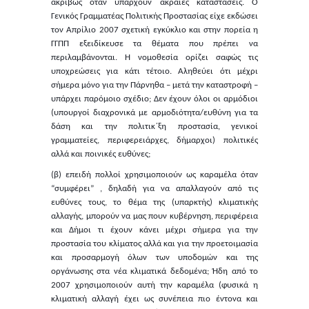
ακριβώς όταν υπάρχουν ακραίες καταστάσεις. Ο
Γενικός Γραμματέας Πολιτικής Προστασίας είχε εκδώσει
τον Απρίλιο 2007 σχετική εγκύκλιο και στην πορεία η
ΓΓΠΠ εξειδίκευσε τα θέματα που πρέπει να
περιλαμβάνονται. Η νομοθεσία ορίζει σαφώς τις
υποχρεώσεις για κάτι τέτοιο. Αληθεύει ότι μέχρι
σήμερα μόνο για την Πάρνηθα – μετά την καταστροφή –
υπάρχει παρόμοιο σχέδιο; Δεν έχουν όλοι οι αρμόδιοι
(υπουργοί διαχρονικά με αρμοδιότητα/ευθύνη για τα
δάση και την πολιτικ΄ξη προστασία, γενικοί
γραμματείες, περιφερειάρχες, δήμαρχοι) πολιτικές
αλλά και ποινικές ευθύνες;
(β) επειδή πολλοί χρησιμοποιούν ως καραμέλα όταν
“συμφέρει” , δηλαδή για να απαλλαγούν από τις
ευθύνες τους, το θέμα της (υπαρκτής) κλιματικής
αλλαγής, μπορούν να μας πουν κυβέρνηση, περιφέρεια
και Δήμοι τι έχουν κάνει μέχρι σήμερα για την
προστασία του κλίματος αλλά και για την προετοιμασία
και προσαρμογή όλων των υποδομών και της
οργάνωσης στα νέα κλιματικά δεδομένα; Ήδη από το
2007 χρησιμοποιούν αυτή την καραμέλα (φυσικά η
κλιματική αλλαγή έχει ως συνέπεια πιο έντονα και