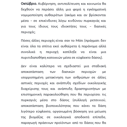
Οκτώβριο.
Κυβέρνηση, αντιπολίτευση και κοινωνία θα
δεχθούν να περάσει άλλη μια φορά η εγκληματική
νομιμοποίηση αυθαιρέτων (ακόμα και αν βρίσκονται
μέσα – σε επικίνδυνες λόγω κινδύνου πυρκαγιάς και
για τους ίδιους τους ιδιοκτήτες τους – δασικές
περιοχές;
Πόσες άλλες περιοχές είναι σαν το Μάτι (πράγματι δεν
είναι όλα τα σπίτια εκεί αυθαίρετα ή παράνομα αλλά
συνολικά η περιοχή κατέληξε να είναι μια
πυριτιδαποθήκη κατοικιών μέσα σε εύφλεκτο δάσος).
Δεν είναι καλύτερα να σχεδιαστεί μια σταδιακή
αποκατάσταση των δασικών περιοχών με
ισορροπημένη μετακίνηση των ανθρώπων σε άλλες
αστικές περιοχές και ανάπτυξη σχεδίων οικολογικής
διαχείρισης τους και ανάπτυξη δραστηριοτήτων με
επιστημονική παρακολούθηση που θα περιορίσει τις
πυρκαγιές μέσα στο δάσος (συλλογή ρετσινιού,
αποκατάσταση βιοποικιλότητας που κάνει τα δάση
λιγότερο εύφλεκτα, οργανωμένη βόσκηση για μείωση
της βιομάζας σε οικολογικά αποδεκτά επίπεδα,
παραγωγή πράσινων προϊόντων από το δάσος που θα