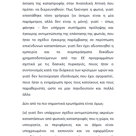
έκταση της καταστροφής στην Ανατολική Αττική που
πρέπει να διερευνηθούν: Πως ξεκίνησε η φωτιά, γιατί
επεκτάθηκε τόσο γρήγορα (οι άνεμοι είναι η μία
παράμετρος αλλά δεν είναι η μόνη), γιατί – όπως
φάνηκε – δεν υπήρχαν συστήματα πρόληψης και
έγκαιρης αντιμετώπισης της επέκτασης της φωτιάς, που
ήταν το σχέδιο έγκαιρης παρέμβασης σε περίπτωση
επικίνδυνων καταστάσεων, γιατί δεν έχει αξιοποιηθεί η
εμπειρία και τα συμπεράσματα δεκάδων
χρηματοδοτούμενων από την ΕΕ προγραμμάτων
σχετικά με τις δασικές πυρκαγιές, ποιος ήταν ο
συντονισμός κατά την διάρκεια των κρίσιμων ωρών και
γιατί δεν λειτούργησε εξοπλισμός που έχει αγοραστεί,
ποια ήταν η ενημέρωση προς τους κατοίκους και τους
παραθεριστές ώστε να μην παγιδευτούν και πολλά
άλλα
Δύο από τα πιο σημαντικά ερωτήματα είναι όμως:
(α) γιατί δεν υπάρχουν σχέδια αντιμετώπισης ακραίων
καταστάσεων από φυσικές καταστροφές που η χώρα, τα
υπουργεία, οι περιφέρειες και οι Δήμοι είναι
υποχρεωμένοι να εκπονούν και να εφαρμόζουν