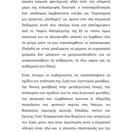
ακραία καιρικά φαινόμενα) αλλά πότε την επόμενη
μέρα της καταστροφής ξεκίνησε ο επανασχεδιασμός
των υποδομών λαμβάνοντας υπόψη της “στρατηγική
για πράσινες υποδομές” ως άμυνα στα νέα κλιματικά
δεδομένα; Αυτό που ακούμε είναι για αποζημιώσεις
από το Ταμείο Αλληλεγγύης της ΕΕ το οποίο όμως
κανονικά για να αξιοποιηθεί απαιτεί να ληφθούν όλα
τα μέτρα ώστε να μην επαναληφθούν οι καταστροφές
(δηλαδή αν είναι μπαζωμένα τα ρέματα τα ευρωπαϊκά
χρήματα δεν μπορούν να χρησιμοποιηθούν για να
αποκατασταθούν τα αυθαίρετα, το ίδιο ισχύει και τα
αυθαίρετα στα δάση).
Είναι έτοιμοι οι κυβερνώντες να εγκαταλείψουν τα
σχέδια για επέκταση της ζωής των λιγνιτικών μονάδων,
την δίκαιη μετάβαση στην μεταλιγνιτική εποχή, την
απόσυρση των σχεδίων για τις νέες λιγνιτικές μονάδες,
την ακύρωση των συμβάσεων έρευνας κι εξόρυξης
πετρελαίου και φυσικού αερίου στη Ήπειρο, τις
θαλάσσιες περιοχής Δυτικής Ελλάδας, Ιονίου και
Κρήτης; Γιατί διαφορετικά όλα θυμίζουν την ιστορία με
τον λύκο, μόνο που στην περίπτωση αυτή η κλιματική
αλλαγή είναι εδώ και η απουσία στρατηγικής για την