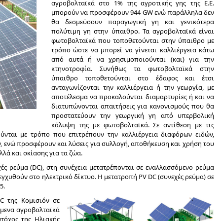
αγροβολταϊκά στο 1% της αγροτικής γης της Ε.Ε.
μπορούν να προσφέρουν 944 GW ενώ παράλληλα δεν
θα δεσμεύσουν παραγωγική γη και γενικότερα
πολύτιμη γη στην ύπαιθρο. Τα αγροβολταϊκά είναι
φωτοβολταϊκά που τοποθετούνται στην ύπαιθρο με
τρόπο ώστε να μπορεί να γίνεται καλλιέργεια κάτω
από αυτά ή να χρησιμοποιούνται (και) για την
κτηνοτροφία. Συνήθως τα φωτοβολταϊκά στην
ύπαιθρο τοποθετούνται στο έδαφος και έτσι
ανταγωνίζονται την καλλιέργεια ή την γεωργία, με
αποτέλεσμα να προκαλούνται διαμαρτυρίες ή και να
διατυπώνονται απαιτήσεις για κανονισμούς που θα
προστατεύουν την γεωργική γη από υπερβολική
κάλυψη της με φωτοβολταϊκά. Σε αντίθεση με τις
ούνται με τρόπο που επιτρέπουν την καλλιέργεια διαφόρων ειδών,
, ενώ προσφέρουν και λύσεις για συλλογή, αποθήκευση και χρήση του
λά και σκίασης για τα ζώα.
ές ρεύμα (DC), στη συνέχεια μετατρέπονται σε εναλλασσόμενο ρεύμα
εγχυθούν στο ηλεκτρικό δίκτυο. Η μετατροπή PV DC (συνεχές ρεύμα) σε
5.
C της Κομισιόν σε
όμενα αγροβολταϊκά
στόχος της Ηλιακής