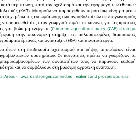
 κατά περίπτωση, κατά τον σχεδιασμό και την εφαρμογή των εθνικών
 Πολιτικής (ΚΑΠ). Μπορούν να παρασχεθούν περαιτέρω κίνητρα μέσω
εια (π.χ. μέσω της ενσωμάτωσης των αγροβολταϊκών σε διαγωνισμούς
 να σημειωθεί ότι, στον γεωργικό τομέα, οι κανόνες για τις κρατικές
ις για βιώσιμη ενέργεια (
Common agricultural policy (CAP) strategic
μφαση στην οικονομική στήριξη, τις απλουστευμένες διαδικασίες
ογράμματα έρευνας και ανάπτυξης (Ε&Α) και πιλοτικά έργα.
ινοτήτων στη διαδικασία σχεδιασμού και λήψης αποφάσεων είναι
αγροβολταϊκών συστημάτων. Οι κοινότητες πρέπει να γνωρίζουν τα
υμπεριλαμβανομένων των δυνατοτήτων τους να παράγουν καθαρή
ικότητα και να συμβάλλουν στη βιώσιμη αγροτική ανάπτυξη.
ral Areas – Towards stronger, connected, resilient and prosperous rural