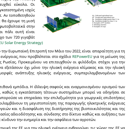
ευχθεί εύκολα. Οι
εγκατεστημένη ισχύς
τ. Αν τοποθετηθούν
ε θα έχουμε τη μισή
 φωτοβολταϊκά στην
αι πάλι αυτή είναι
χο των 720 γιγαβάτ
EU Solar Energy Strategy)
την Ευρωπαϊκή Επιτροπή τον Μάιο του 2022, είναι απαραίτητη για τη
ενέργειας, που προβλέπεται στο σχέδιο
REPowerEU
για τη μείωση της
ς Ρωσίας. Προκειμένου να επιτευχθούν οι φιλόδοξοι στόχοι για την
να εξετάσουν όχι μόνο την ηλιακή ενέργεια κλίμακας και την ηλιακή
 μορφές ανάπτυξης ηλιακής ενέργειας, συμπεριλαμβανομένων των
πιθανά εμπόδια. Η
έλλειψη σαφούς και εναρμονισμένου ορισμού των
, καθώς η εγκατάσταση τέτοιων συστημάτων μπορεί να οδηγήσει σε
μπορούσε να επηρεάσει την επιλεξιμότητα για γεωργικές επιδοτήσεις
ριλαμβάνουν τη μεγιστοποίηση της παραγωγής ηλεκτρικής ενέργειας
γειών και η διασφάλιση της διατήρησης της βιοποικιλότητας και της
ασίες αδειοδότησης και σύνδεσης στο δίκτυο καθώς και αυξήσεις των
 κίνδυνο την ευημερία και την ασφάλεια των αγροτών.
ηγική της ΕΕ για την ηλιακή ενέργεια ενθαρρύνει τις χώρες της ΕΕ να