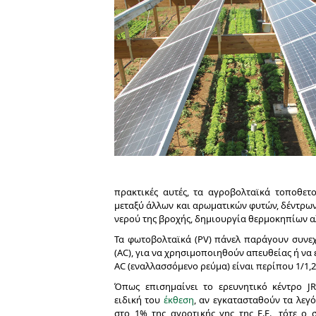
πρακτικές αυτές, τα αγροβολταϊκά τοποθετ
μεταξύ άλλων και αρωματικών φυτών, δέντρων
νερού της βροχής, δημιουργία θερμοκηπίων αλ
Τα φωτοβολταϊκά (PV) πάνελ παράγουν συνεχ
(AC), για να χρησιμοποιηθούν απευθείας ή να 
AC (εναλλασσόμενο ρεύμα) είναι περίπου 1/1,2
Όπως επισημαίνει το ερευνητικό κέντρο JR
ειδική του
έκθεση
, αν εγκατασταθούν τα λεγ
στο 1% της αγροτικής γης της Ε.Ε., τότε ο 