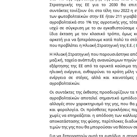
Στρατηγικής της ΕΕ για το 2030 θα επιτ
συντάκτες τονίζουν ότι στα τέλη του 2022 η 
των φωτοβολταϊκών στην ΕΕ ήταν 211 γιγαβά
αγροβολταϊκά στο 1% της αγροτικής γης, τότ
ισχύ σε σύγκριση με το αν εγκαθιστούσαμε
ίδια έκταση με τον κλασικό τρόπο, όμως κ
αρκετή για να ξεπεράσουμε κατά πολύ το στό
που προβλέπει η Ηλιακή Στρατηγική της Ε.Ε. (
Η Ηλιακή Στρατηγική που παρουσιάστηκε από 
μαζική, ταχεία ανάπτυξη ανανεώσιμων πηγών 
εξάρτησης της ΕΕ από τα ορυκτά καύσιμα τη
ηλιακή ενέργεια, ενθαρρύνει τα κράτη μέλη 
ενέργεια σε στέγες, αλλά και καινοτόμες
αγροβολταϊκών.
Οι συντάκτες της έκθεσης προσδιορίζουν τα 
αγροβολταϊκών αποτελεί σημαντικό εμπόδιο
αλλαγές στον χαρακτηρισμό της γης, που θα 
και φορολογία. Οι πρόσθετες προκλήσεις πε
χωρίς να επηρεάζεται η απόδοση των καλλιερ
αποκατάστασης της φύσης. περίπλοκες διαδικ
τιμών της γης που θα μπορούσαν να θέσουν σε
Για να ξεπεραστούν αυτά τα εμπόδια, η στρατ